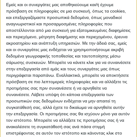
Επιμελητήριο, η Περιφέρεια Θεσσαλίας-
Εμείς και οι συνεργάτες μας αποθηκεύουμε και/ή έχουμε
Περιφερειακή Ενότητα Καρδίτσας και ο
πρόσβαση σε πληροφορίες σε μια συσκευή, όπως τα cookies,
Δήμος Καρδίτσας, παίρνει σάρκα και οστά
και επεξεργαζόμαστε προσωπικά δεδομένα, όπως μοναδικοί
αναγνωριστικοί και προσαρμοσμένες πληροφορίες που
και όλα θα είναι έτοιμα για τα εγκαίνιά του
αποστέλλονται από μια συσκευή για εξατομικευμένες διαφημίσεις
την Παρασκευή 28 Απριλίου στις 7 το
και περιεχόμενο, μέτρηση διαφήμισης και περιεχομένου, έρευνα
απόγευμα.
ακροατηρίου και ανάπτυξη υπηρεσιών.
Με την άδειά σας, εμείς
και οι συνεργάτες μας ενδέχεται να χρησιμοποιήσουμε ακριβή
δεδομένα γεωγραφικής τοποθεσίας και ταυτοποίησης μέσω
Τα 11 εκθέματα μεταφέρθηκαν στο
σάρωσης συσκευών. Μπορείτε να κάνετε κλικ για να συναινέσετε
Παυσίλυπο και έχουν στηθεί.
στην επεξεργασία από εμάς και τους συνεργάτες μας όπως
περιγράφεται παραπάνω. Εναλλακτικά, μπορείτε να αποκτήσετε
πρόσβαση σε πιο λεπτομερείς πληροφορίες και να αλλάξετε τις
Τα εκθέματα είναι:
προτιμήσεις σας πριν συναινέσετε ή να αρνηθείτε να
συναινέσετε.
Λάβετε υπόψη ότι κάποια επεξεργασία των
1. Βραχιόσαυρος: 10μ μήκος, 6μ ύψος, 2μ
προσωπικών σας δεδομένων ενδέχεται να μην απαιτεί τη
πλάτος
συγκατάθεσή σας, αλλά έχετε το δικαίωμα να αρνηθείτε αυτήν
την επεξεργασία. Οι προτιμήσεις σας θα ισχύουν μόνο για αυτόν
τον ιστότοπο. Μπορείτε να αλλάξετε τις προτιμήσεις σας ή να
2. Τρικεράτωψ: 6μ μήκος, 1,5μ ύψος, 1,2μ
ανακαλέσετε τη συγκατάθεσή σας ανά πάσα στιγμή
πλάτος
επιστρέφοντας σε αυτόν τον ιστότοπο και κάνοντας κλικ στο