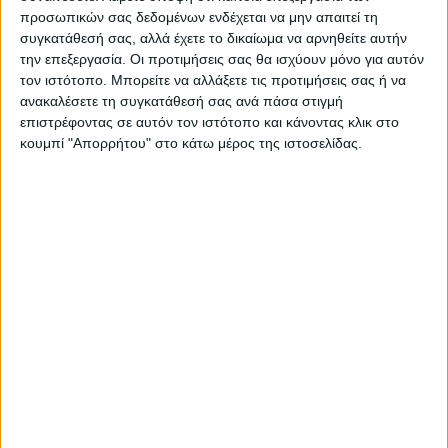
δεδομένα και πάγια
την κορυφή Γαζή
προσωπικών σας δεδομένων ενδέχεται να μην απαιτεί τη
προκαταβολή των σχολείων
συγκατάθεσή σας, αλλά έχετε το δικαίωμα να αρνηθείτε αυτήν
στη συνεδρίαση λογοδοσίας
την επεξεργασία. Οι προτιμήσεις σας θα ισχύουν μόνο για αυτόν
τον ιστότοπο. Μπορείτε να αλλάξετε τις προτιμήσεις σας ή να
ανακαλέσετε τη συγκατάθεσή σας ανά πάσα στιγμή
επιστρέφοντας σε αυτόν τον ιστότοπο και κάνοντας κλικ στο
κουμπί "Απορρήτου" στο κάτω μέρος της ιστοσελίδας.
ΝΕΟΣ ΑΓΩΝ
https://neosagon.gr
Η Αρχαιότερη Καθημερινή Πρωινή Εφημερίδα της Καρδίτσας
ΠΑΡΟΜΟΙΑ ΑΡΘΡΑ