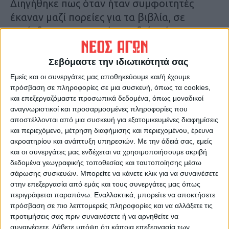
Διηγήθηκε πως όταν ήταν συμφοιτητές
έκαναν μαζί πορείες για τα βιβλία, σε
περίοδο που Υπουργός Παιδείας ήταν ο
πατέρας του κ. Ταλιαδούρου. «Ήταν του 10,
εγώ ήμουν του 7» σχολίασε χιουμοριστικά
Σεβόμαστε την ιδιωτικότητά σας
για τις φοιτητικές τους επιδόσεις.
Εμείς και οι συνεργάτες μας αποθηκεύουμε και/ή έχουμε
πρόσβαση σε πληροφορίες σε μια συσκευή, όπως τα cookies,
Τελευταίες Ειδήσεις Σήμερα
και επεξεργαζόμαστε προσωπικά δεδομένα, όπως μοναδικοί
αναγνωριστικοί και προσαρμοσμένες πληροφορίες που
αποστέλλονται από μια συσκευή για εξατομικευμένες διαφημίσεις
και περιεχόμενο, μέτρηση διαφήμισης και περιεχομένου, έρευνα
Ακολούθησε την εφημερίδα ΝΕΟΣ
ακροατηρίου και ανάπτυξη υπηρεσιών.
Με την άδειά σας, εμείς
ΑΓΩΝ στο Google News!
και οι συνεργάτες μας ενδέχεται να χρησιμοποιήσουμε ακριβή
δεδομένα γεωγραφικής τοποθεσίας και ταυτοποίησης μέσω
Όλες οι εξελίξεις στην περιοχή της
σάρωσης συσκευών. Μπορείτε να κάνετε κλικ για να συναινέσετε
Καρδίτσας και ευρύτερα της Θεσσαλίας
στην επεξεργασία από εμάς και τους συνεργάτες μας όπως
περιγράφεται παραπάνω. Εναλλακτικά, μπορείτε να αποκτήσετε
πρόσβαση σε πιο λεπτομερείς πληροφορίες και να αλλάξετε τις
ΠΡΟΗΓΟΥΜΕΝΟ ΑΡΘΡΟ
ΕΠΟΜΕΝΟ ΑΡΘΡΟ
προτιμήσεις σας πριν συναινέσετε ή να αρνηθείτε να
Δήμος Καρδίτσας: Ανοιχτά
Θεσσαλική ανάβαση προς
συναινέσετε.
Λάβετε υπόψη ότι κάποια επεξεργασία των