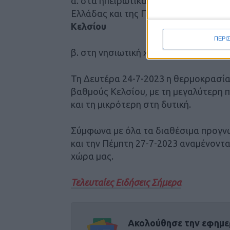
α. στα ηπειρωτικά τους 41 με 43 και
Ελλάδας και της Πελοποννήσου τους 
Κελσίου
ΠΕΡΙ
β. στη νησιωτική χώρα τους 38 με 41
Τη Δευτέρα 24-7-2023 η θερμοκρασία
βαθμούς Κελσίου, με τη μεγαλύτερη 
και τη μικρότερη στη δυτική.
Σύμφωνα με όλα τα διαθέσιμα προγνω
και την Πέμπτη 27-7-2023 αναμένοντα
χώρα μας.
Τελευταίες Ειδήσεις Σήμερα
Ακολούθησε την εφημε