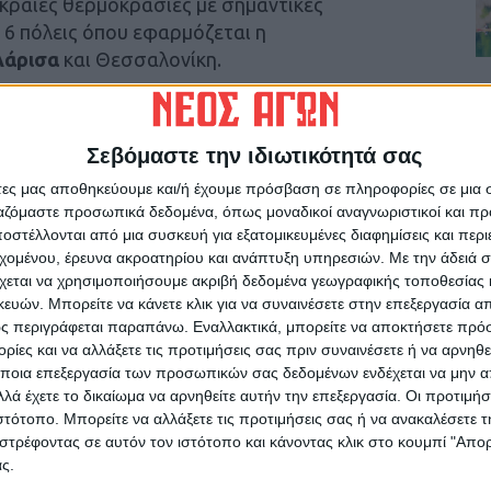
ακραίες θερμοκρασίες με σημαντικές
ις 6 πόλεις όπου εφαρμόζεται η
Λάρισα
και Θεσσαλονίκη.
 στοιχεία τηςπυρομετεωρολογικής ομάδας
ηνών (ΕΑΑ) / meteo.gr,δυσμενείς
Σεβόμαστε την ιδιωτικότητά σας
εται να επικρατήσουν σε αρκετές περιοχές
άτες μας αποθηκεύουμε και/ή έχουμε πρόσβαση σε πληροφορίες σε μια
της ανατολικής και νότιας ηπειρωτικής χώρας
ργαζόμαστε προσωπικά δεδομένα, όπως μοναδικοί αναγνωριστικοί και 
στέλλονται από μια συσκευή για εξατομικευμένες διαφημίσεις και περ
εχομένου, έρευνα ακροατηρίου και ανάπτυξη υπηρεσιών.
Με την άδειά σα
χεται να χρησιμοποιήσουμε ακριβή δεδομένα γεωγραφικής τοποθεσίας 
ών. Μπορείτε να κάνετε κλικ για να συναινέσετε στην επεξεργασία απ
ς περιγράφεται παραπάνω. Εναλλακτικά, μπορείτε να αποκτήσετε πρό
ίες και να αλλάξετε τις προτιμήσεις σας πριν συναινέσετε ή να αρνηθεί
ρίτη
ποια επεξεργασία των προσωπικών σας δεδομένων ενδέχεται να μην απ
λά έχετε το δικαίωμα να αρνηθείτε αυτήν την επεξεργασία. Οι προτιμήσ
κή 23-7-2023 προβλέπεται μικρή περαιτέρω
ιστότοπο. Μπορείτε να αλλάξετε τις προτιμήσεις σας ή να ανακαλέσετε
έγιστες τιμές θα φθάνουν:
στρέφοντας σε αυτόν τον ιστότοπο και κάνοντας κλικ στο κουμπί "Απ
ς.