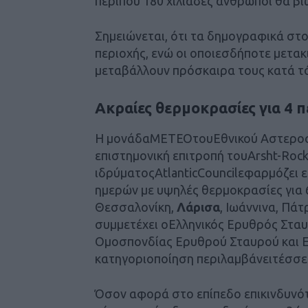
περίπου 180 χιλιάδες άνθρωποι θα β
Σημειώνεται, ότι τα δημογραφικά στ
περιοχής, ενώ οι οποιεσδήποτε μετακ
μεταβάλλουν πρόσκαιρα τους κατά τ
Ακραίες θερμοκρασίες για 4 π
Η μονάδαΜΕΤΕΟτουΕθνικού Αστεροσκ
επιστημονική επιτροπή τουArsht-Rock
ιδρύματοςAtlanticCouncilεφαρμόζει 
ημερών με υψηλές θερμοκρασίες για 
Θεσσαλονίκη,
Λάρισα
, Ιωάννινα, Πά
συμμετέχει οΕλληνικός Ερυθρός Σταυ
Ομοσπονδίας Ερυθρού Σταυρού και Ε
κατηγοριοποίηση περιλαμβάνειτέσσερ
Όσον αφορά στο επίπεδο επικινδυνό