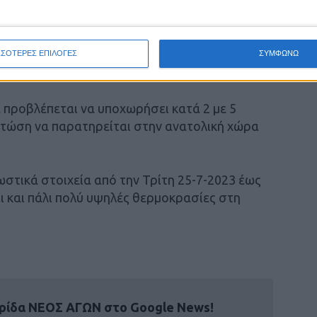
 κατά τόπους στο εσωτερικό της Στερεάς
44 και
της Θεσσαλίας τους 44 με 45 βαθμούς
ΣΣΟΤΕΡΕΣ ΕΠΙΛΟΓΕΣ
ΣΥΜΦΩΝΩ
 βαθμούς Κελσίου.
 προβλέπεται να υποχωρήσει κατά 2 με 5
πτώση να παρατηρείται στην ανατολική χώρα
στικά στοιχεία από την Τρίτη 25-7-2023 έως
ι και πάλι πολύ υψηλές θερμοκρασίες στη
ρίδα ΝΕΟΣ ΑΓΩΝ στο Google News!