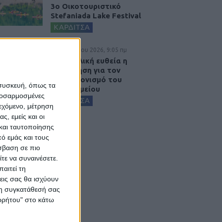
3ο Οικοτουριστικό
Stefaniada Lake Festival
ΚΑΡΔΙΤΣΑ
5 Αυγούστου 2026, 9:05 πμ
Στην τελική ευθεία η
πρόσκληση για τον
εκσυγχρονισμό του
 συσκευή, όπως τα
Νοσοκομείου
προσαρμοσμένες
ΚΑΡΔΙΤΣΑ
ιεχόμενο, μέτρηση
ς, εμείς και οι
και ταυτοποίησης
ό εμάς και τους
σβαση σε πιο
τε να συναινέσετε.
αιτεί τη
εις σας θα ισχύουν
 τη συγκατάθεσή σας
ορρήτου" στο κάτω