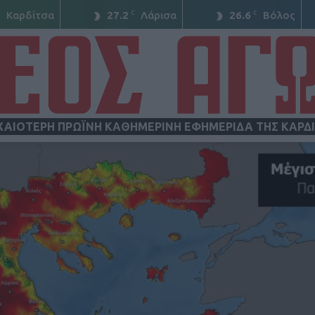
C
C
C
Καρδίτσα
27.2
Λάρισα
26.6
Βόλος
ΧΑΙΟΤΕΡΗ ΠΡΩΪΝΗ ΚΑΘΗΜΕΡΙΝΗ ΕΦΗΜΕΡΙΔΑ ΤΗΣ ΚΑΡΔ
ΝΕΟΣ
ΑΓΩΝ