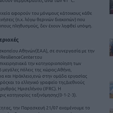
ιώσουν θερμοκρασίες άνω των 41 °C.
οιχεία αφορούν του μόνιμους κάτοικους κάθε
ινήσεις (π.χ. λόγω θερινών διακοπών) που
όπους πληθυσμούς, δεν έχουν ληφθεί υπόψη.
εριοχές
οπείου Αθηνών(ΕΑΑ), σε συνεργασία με την
ResilienceCenterτου
επιχειρησιακά την κατηγοριοποίηση των
6 μεγάλες πόλεις της χώρας:Αθήνα,
τρα και Ηράκλειο,ενώ στην ομάδα εργασίας
ρόςκαι το ελληνικό γραφείο τηςΔιεθνούς
ρυθράς Ημισελήνου (IFRC). Η
ις κατηγορίες ταξινόμησης(0-1-2-3).
τητας, την Παρασκευή 21/07 αναμένουμε το