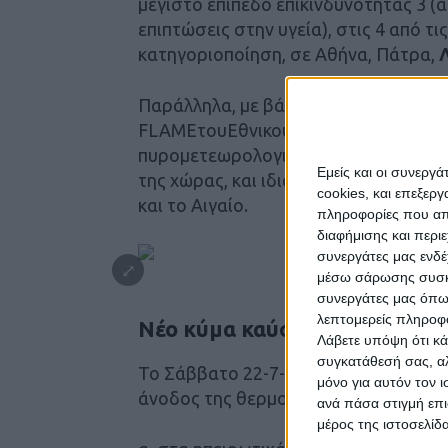
μέγιστο επίπεδο επικινδυνότητας 3 (
επιπτώσεις στην υγεία), στις 4 από τ
κατηγοριοποίηση, σε Αθήνα, Πάτρα,
Παράλληλα, με βάση τα προγνωστικά
FLAMEτουΕθνικού Αστεροσκοπείου Αθ
πυρομετεωρολογικές συνθήκεςαναμέν
Εμείς και οι συνεργ
της χώρας, και ιδιαίτερα σε τμήματα 
cookies, και επεξε
και το Αιγαίο.
πληροφορίες που απο
διαφήμισης και περι
συνεργάτες μας ενδέ
μέσω σάρωσης συσκευ
συνεργάτες μας όπω
λεπτομερείς πληροφορ
Νέο κύμα καύσωνα από την Τ
Λάβετε υπόψη ότι κά
συγκατάθεσή σας, αλ
Το Σάββατο 22-7-2023 και την Κυρια
μόνο για αυτόν τον 
άνοδος της θερμοκρασίας καθώς οι μ
ανά πάσα στιγμή επι
μέρος της ιστοσελίδα