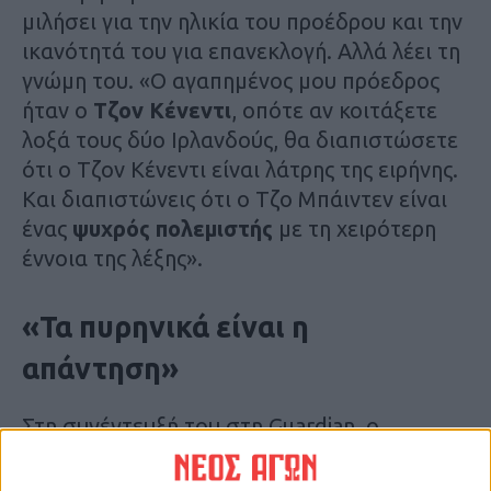
μιλήσει για την ηλικία του προέδρου και την
ικανότητά του για επανεκλογή. Αλλά λέει τη
γνώμη του. «Ο αγαπημένος μου πρόεδρος
ήταν ο
Τζον Κένεντι
, οπότε αν κοιτάξετε
λοξά τους δύο Ιρλανδούς, θα διαπιστώσετε
ότι ο Τζον Κένεντι είναι λάτρης της ειρήνης.
Και διαπιστώνεις ότι ο Τζο Μπάιντεν είναι
ένας
ψυχρός πολεμιστής
με τη χειρότερη
έννοια της λέξης».
«Τα πυρηνικά είναι η
απάντηση»
Στη συνέντευξή του στη Guardian, ο
σκηνοθέτης των φιλμ Natural Born Killers
και Wall Street, μίλησε για το ντοκιμαντέρ