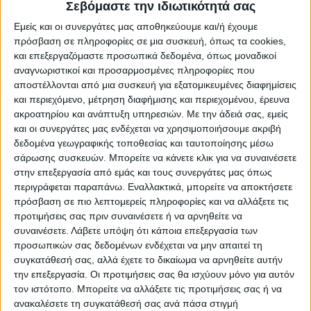
Σεβόμαστε την ιδιωτικότητά σας
του με τίτλο
“Νuclear Now”
, βασισμένο σε
Εμείς και οι συνεργάτες μας αποθηκεύουμε και/ή έχουμε
ένα βιβλίο που συνέγραψε ο Τζόσουα
πρόσβαση σε πληροφορίες σε μια συσκευή, όπως τα cookies,
Γκόλντσταϊν και υπερασπίζεται την
και επεξεργαζόμαστε προσωπικά δεδομένα, όπως μοναδικοί
πυρηνική ενέργεια.
Τα πυρηνικά είναι η
αναγνωριστικοί και προσαρμοσμένες πληροφορίες που
αποστέλλονται από μια συσκευή για εξατομικευμένες διαφημίσεις
απάντηση
σε έναν κόσμο που βρίσκεται
και περιεχόμενο, μέτρηση διαφήμισης και περιεχομένου, έρευνα
στα πρόθυρα να χάσει τον αγώνα ενάντια
ακροατηρίου και ανάπτυξη υπηρεσιών.
Με την άδειά σας, εμείς
στην κλιματική κρίση.
και οι συνεργάτες μας ενδέχεται να χρησιμοποιήσουμε ακριβή
δεδομένα γεωγραφικής τοποθεσίας και ταυτοποίησης μέσω
σάρωσης συσκευών. Μπορείτε να κάνετε κλικ για να συναινέσετε
Μια
βαθιά πεποίθηση
που δημιουργήθηκε
στην επεξεργασία από εμάς και τους συνεργάτες μας όπως
μετά την ανάγνωση του βιβλίου που έγραψε
περιγράφεται παραπάνω. Εναλλακτικά, μπορείτε να αποκτήσετε
ο Γκολντστάιν μαζί με τον Στάφαν Κβιστ,
πρόσβαση σε πιο λεπτομερείς πληροφορίες και να αλλάξετε τις
προτιμήσεις σας πριν συναινέσετε ή να αρνηθείτε να
έναν Σουηδό πυρηνικό μηχανικό, ώθησε τον
συναινέσετε.
Λάβετε υπόψη ότι κάποια επεξεργασία των
Στόουν να μεταφέρει το μήνυμα στις μάζες.
προσωπικών σας δεδομένων ενδέχεται να μην απαιτεί τη
«Τα κάνουμε όλα λάθος, και ενόψει της
συγκατάθεσή σας, αλλά έχετε το δικαίωμα να αρνηθείτε αυτήν
την επεξεργασία. Οι προτιμήσεις σας θα ισχύουν μόνο για αυτόν
κλιματικής αλλαγής, τα πυρηνικά δεν είναι
τον ιστότοπο. Μπορείτε να αλλάξετε τις προτιμήσεις σας ή να
μόνο μια επιλογή –
είναι η μόνη επιλογή
»,
ανακαλέσετε τη συγκατάθεσή σας ανά πάσα στιγμή