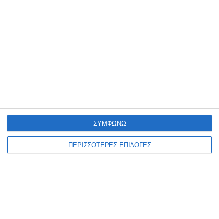
ΔΙΕΘΝΗ
O Τραμπ προειδοποιεί ξανά το Ιράν: Θα
χτυπήσουμε πολύ άγρια αν δεν ανοίξουν
πολύ σύντομα τα Στενά του Ορμούζ
ΣΥΜΦΩΝΩ
ΠΕΡΙΣΣΟΤΕΡΕΣ ΕΠΙΛΟΓΕΣ