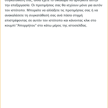
συγκατάθεσή σας, αλλά έχετε το δικαίωμα να αρνηθείτε αυτήν
ΠΑΡΟΜΟΙΑ ΑΡΘΡΑ
την επεξεργασία. Οι προτιμήσεις σας θα ισχύουν μόνο για αυτόν
τον ιστότοπο. Μπορείτε να αλλάξετε τις προτιμήσεις σας ή να
ανακαλέσετε τη συγκατάθεσή σας ανά πάσα στιγμή
επιστρέφοντας σε αυτόν τον ιστότοπο και κάνοντας κλικ στο
κουμπί "Απορρήτου" στο κάτω μέρος της ιστοσελίδας.
ΕΚΔΗΛΩΣΕΙΣ
Η ξεχωριστή Ματούλα Ζαμάνη στην
Στεφανιάδα