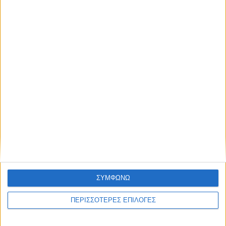
κατασκήνωση του Σώματος Ελληνικού
Οδηγισμού στα Κανάλια
ΘΕΣΣΑΛΙΑ FM
ΑΚΟΥΣΤΕ ΖΩΝΤΑΝΑ
ΣΥΜΦΩΝΩ
ΕΠΙΚΕΦΑΛΗΣ ΕΙΔΗΣΕΙΣ
ΠΕΡΙΣΣΟΤΕΡΕΣ ΕΠΙΛΟΓΕΣ