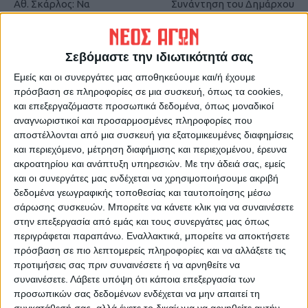
Αθ. Σκάρλος: Να
Συνάντηση του Δημάρχου
αντιμετωπιστεί η απώλεια
Moυζακίου με τον Γεν. Γρ.
εισοδήματος των
Ενωσιακών Πόρων ΥπΑΑΤ
βαμβακοκαλλιεργητών
Σεβόμαστε την ιδιωτικότητά σας
Εμείς και οι συνεργάτες μας αποθηκεύουμε και/ή έχουμε
πρόσβαση σε πληροφορίες σε μια συσκευή, όπως τα cookies,
και επεξεργαζόμαστε προσωπικά δεδομένα, όπως μοναδικοί
αναγνωριστικοί και προσαρμοσμένες πληροφορίες που
αποστέλλονται από μια συσκευή για εξατομικευμένες διαφημίσεις
και περιεχόμενο, μέτρηση διαφήμισης και περιεχομένου, έρευνα
ακροατηρίου και ανάπτυξη υπηρεσιών.
Με την άδειά σας, εμείς
και οι συνεργάτες μας ενδέχεται να χρησιμοποιήσουμε ακριβή
ΝΕΟΣ ΑΓΩΝ
δεδομένα γεωγραφικής τοποθεσίας και ταυτοποίησης μέσω
https://neosagon.gr
σάρωσης συσκευών. Μπορείτε να κάνετε κλικ για να συναινέσετε
στην επεξεργασία από εμάς και τους συνεργάτες μας όπως
Η Αρχαιότερη Καθημερινή Πρωινή Εφημερίδα της Καρδίτσας
περιγράφεται παραπάνω. Εναλλακτικά, μπορείτε να αποκτήσετε
πρόσβαση σε πιο λεπτομερείς πληροφορίες και να αλλάξετε τις
προτιμήσεις σας πριν συναινέσετε ή να αρνηθείτε να
συναινέσετε.
Λάβετε υπόψη ότι κάποια επεξεργασία των
προσωπικών σας δεδομένων ενδέχεται να μην απαιτεί τη