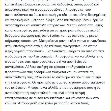
και επεξεργαζόμαστε προσωπικά δεδομένα, όπως μοναδικοί
προσπάθεια μέσα στο επόμενο χρονικό
αναγνωριστικοί και προσαρμοσμένες πληροφορίες που
διάστημα, και φυσικά πριν ολοκληρωθεί το
αποστέλλονται από μια συσκευή για εξατομικευμένες διαφημίσεις
2024, να πληρωθούν και υπόλοιπα ποσά που
και περιεχόμενο, μέτρηση διαφήμισης και περιεχομένου, έρευνα
ακροατηρίου και ανάπτυξη υπηρεσιών.
Με την άδειά σας, εμείς
αφορούν σε εκκρεμείς υποθέσεις
και οι συνεργάτες μας ενδέχεται να χρησιμοποιήσουμε ακριβή
οικολογικών σχημάτων.
δεδομένα γεωγραφικής τοποθεσίας και ταυτοποίησης μέσω
σάρωσης συσκευών. Μπορείτε να κάνετε κλικ για να συναινέσετε
«Δεν σας το κρύβω ότι η προσπάθεια που
στην επεξεργασία από εμάς και τους συνεργάτες μας όπως
περιγράφεται παραπάνω. Εναλλακτικά, μπορείτε να αποκτήσετε
γίνεται και από το υπουργείο, μέσα από τη
πρόσβαση σε πιο λεπτομερείς πληροφορίες και να αλλάξετε τις
διαδικασία της επιτήρησης που τέθηκε ο
προτιμήσεις σας πριν συναινέσετε ή να αρνηθείτε να
Οργανισμός πριν από περίπου δύο μήνες,
συναινέσετε.
Λάβετε υπόψη ότι κάποια επεξεργασία των
προσωπικών σας δεδομένων ενδέχεται να μην απαιτεί τη
είναι να κάνει ο ΟΠΕΚΕΠΕ τα επιβεβλημένα
συγκατάθεσή σας, αλλά έχετε το δικαίωμα να αρνηθείτε αυτήν
βήματα στην κατεύθυνση ουσιαστικά της
την επεξεργασία. Οι προτιμήσεις σας θα ισχύουν μόνο για αυτόν
ψηφιοποίησης, της στελέχωσης της
τον ιστότοπο. Μπορείτε να αλλάξετε τις προτιμήσεις σας ή να
διεύθυνσης, της αποτελεσματικότητας, της
ανακαλέσετε τη συγκατάθεσή σας ανά πάσα στιγμή
επιστρέφοντας σε αυτόν τον ιστότοπο και κάνοντας κλικ στο
διαφάνειας και της δικαιοσύνης», είπε ο
κουμπί "Απορρήτου" στο κάτω μέρος της ιστοσελίδας.
ΥπΑΑΤ, εκτιμώντας ότι το επόμενο χρονικό