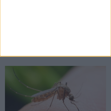
7 Αυγούστου 2026, 10:52 πμ
Θετικό το εμπορικό ισοζύγιο στη
Θεσσαλία, με την Καρδίτσα όμως ουραγό
στις εξαγωγές (πίνακες)
ΚΑΡΔΙΤΣΑ