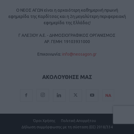
Ο ΝΕΟΣ ΑΓΩΝ είναι η αρχαιότερη καθημερινή πρωινή
εφημερίδα της Καρδίτσας και η 2η μεγαλύτερη περιφερειακή
εφημερίδα της Ελλάδας!
Γ ΑΛΕΞΙΟΥ Α.Ε. - ΔΗΜΟΣΙΟΓΡΑΦΙΚΟΣ ΟΡΓΑΝΙΣΜΟΣ
ΑΡ. ΓΕΜΗ: 19103931000
Επικοινωνία:
info@neosagon.gr
ΑΚΟΛΟΥΘΗΣΕ ΜΑΣ
ΝΑ
Όροι Χρήσης
Πολιτική Απορρήτου
Δήλωση συμμόρφωσης με τη σύσταση (ΕΕ) 2018/334