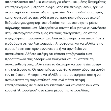
αποστέλλονται από μια συσκευή για εξατομικευμένες διαφημίσεις
Ο Ούγγρος πρωθυπουργός έχει αρνηθεί να
και περιεχόμενο, μέτρηση διαφήμισης και περιεχομένου, έρευνα
στείλει όπλα στο Κίεβο και έχει διατηρήσει
ακροατηρίου και ανάπτυξη υπηρεσιών.
Με την άδειά σας, εμείς
στενές σχέσεις με τη Μόσχα ακόμη και μετά
και οι συνεργάτες μας ενδέχεται να χρησιμοποιήσουμε ακριβή
την εισβολή της στην Ουκρανία το 2022. Η
δεδομένα γεωγραφικής τοποθεσίας και ταυτοποίησης μέσω
σάρωσης συσκευών. Μπορείτε να κάνετε κλικ για να συναινέσετε
τελευταία φορά που συναντήθηκε με τον
στην επεξεργασία από εμάς και τους συνεργάτες μας όπως
Ρώσο πρόεδρο Βλαντίμιρ Πούτιν ήταν τον
περιγράφεται παραπάνω. Εναλλακτικά, μπορείτε να αποκτήσετε
Οκτώβριο στην Κίνα, παρά τις προσπάθειες
πρόσβαση σε πιο λεπτομερείς πληροφορίες και να αλλάξετε τις
προτιμήσεις σας πριν συναινέσετε ή να αρνηθείτε να
της ΕΕ να απομονώσει τη Μόσχα.
συναινέσετε.
Λάβετε υπόψη ότι κάποια επεξεργασία των
προσωπικών σας δεδομένων ενδέχεται να μην απαιτεί τη
Ο Όρμπαν δήλωσε ότι το πώς θα
συγκατάθεσή σας, αλλά έχετε το δικαίωμα να αρνηθείτε αυτήν
τερματιστεί ο πόλεμος με ειρηνευτικές
την επεξεργασία. Οι προτιμήσεις σας θα ισχύουν μόνο για αυτόν
τον ιστότοπο. Μπορείτε να αλλάξετε τις προτιμήσεις σας ή να
συνομιλίες έπειτα από εκεχειρία και πώς θα
ανακαλέσετε τη συγκατάθεσή σας ανά πάσα στιγμή
δημιουργηθεί μια ασφαλής και σταθερή
επιστρέφοντας σε αυτόν τον ιστότοπο και κάνοντας κλικ στο
Ευρώπη είναι «ένα άλλο ζήτημα». Πρώτα
κουμπί "Απορρήτου" στο κάτω μέρος της ιστοσελίδας.
όμως πρέπει να επιτευχθεί ειρήνευση και «ο
Τραμπ έχει τα μέσα για να το πετύχει»,
εκτίμησε ο Ούγγρος πρωθυπουργός.