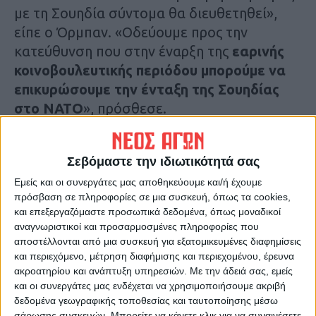
με τη Σουηδία σύντομα θα διευθετηθεί»,
είπε ο Όρμπαν. «Οδεύουμε προς την
κατεύθυνση που στην έναρξη της
εαρινής
κοινοβουλευτικής περιόδου μπορούμε να
επικυρώσουμε την ένταξη της Σουηδίας
στο ΝΑΤΟ
», πρόσθεσε.
Σύμφωνα με τον Όρμπαν, ο ίδιος και ο
Σεβόμαστε την ιδιωτικότητά σας
Σουηδός πρωθυπουργός Ουλφ Κρίστερσον
έχουν κάνει βήματα για «την ανοικοδόμηση
Εμείς και οι συνεργάτες μας αποθηκεύουμε και/ή έχουμε
πρόσβαση σε πληροφορίες σε μια συσκευή, όπως τα cookies,
της εμπιστοσύνης» μεταξύ των δύο χωρών
και επεξεργαζόμαστε προσωπικά δεδομένα, όπως μοναδικοί
χωρίς όμως να διευκρινίσει ποια είναι αυτά.
αναγνωριστικοί και προσαρμοσμένες πληροφορίες που
αποστέλλονται από μια συσκευή για εξατομικευμένες διαφημίσεις
και περιεχόμενο, μέτρηση διαφήμισης και περιεχομένου, έρευνα
Η Σουηδία ζήτησε να γίνει μέλος του ΝΑΤΟ
ακροατηρίου και ανάπτυξη υπηρεσιών.
Με την άδειά σας, εμείς
τον Μάιο του 2022, μετά τη ρωσική εισβολή
και οι συνεργάτες μας ενδέχεται να χρησιμοποιήσουμε ακριβή
στην Ουκρανία. Η Ουγγαρία είναι το
δεδομένα γεωγραφικής τοποθεσίας και ταυτοποίησης μέσω
σάρωσης συσκευών. Μπορείτε να κάνετε κλικ για να συναινέσετε