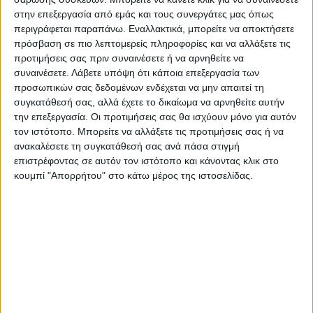
μοναδικό μέλος του ΝΑΤΟ που δεν έχει
στην επεξεργασία από εμάς και τους συνεργάτες μας όπως
ακόμη επικυρώσει το αίτημα και η
περιγράφεται παραπάνω. Εναλλακτικά, μπορείτε να αποκτήσετε
καθυστέρηση προκάλεσε τριβές στις
πρόσβαση σε πιο λεπτομερείς πληροφορίες και να αλλάξετε τις
σχέσεις της Βουδαπέστης με τις ΗΠΑ αλλά
προτιμήσεις σας πριν συναινέσετε ή να αρνηθείτε να
συναινέσετε.
Λάβετε υπόψη ότι κάποια επεξεργασία των
και ανησυχίες μεταξύ των άλλων συμμάχων.
προσωπικών σας δεδομένων ενδέχεται να μην απαιτεί τη
συγκατάθεσή σας, αλλά έχετε το δικαίωμα να αρνηθείτε αυτήν
Πηγή: news247
την επεξεργασία. Οι προτιμήσεις σας θα ισχύουν μόνο για αυτόν
τον ιστότοπο. Μπορείτε να αλλάξετε τις προτιμήσεις σας ή να
ανακαλέσετε τη συγκατάθεσή σας ανά πάσα στιγμή
Τελευταίες Ειδήσεις Σήμερα
επιστρέφοντας σε αυτόν τον ιστότοπο και κάνοντας κλικ στο
κουμπί "Απορρήτου" στο κάτω μέρος της ιστοσελίδας.
Ακολούθησε την εφημερίδα ΝΕΟΣ
ΑΓΩΝ στο Google News!
Όλες οι εξελίξεις στην περιοχή της
Καρδίτσας και ευρύτερα της Θεσσαλίας
ΠΡΟΗΓΟΥΜΕΝΟ ΑΡΘΡΟ
ΕΠΟΜΕΝΟ ΑΡΘΡΟ