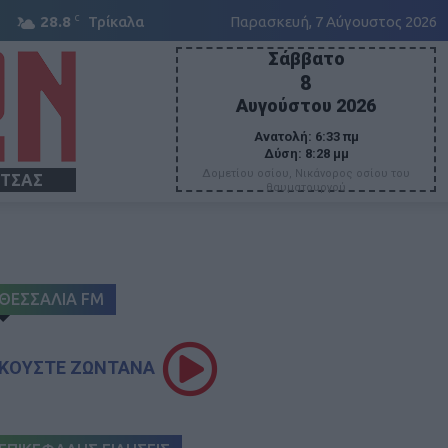
C
28.8
Τρίκαλα
Παρασκευή, 7 Αύγουστος 2026
Σάββατο
8
Αυγούστου 2026
Ανατολή:
6:33 πμ
Δύση:
8:28 μμ
Δομετίου οσίου, Νικάνορος οσίου του
ΙΤΣΑΣ
θαυματουργού
ΘΕΣΣΑΛΙΑ FM
ΚΟΥΣΤΕ ΖΩΝΤΑΝΑ