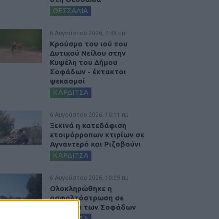
ΘΕΣΣΑΛΙΑ
6 Αυγούστου 2026, 7:48 μμ
Κρούσμα του ιού του
Δυτικού Νείλου στην
Κυψέλη του Δήμου
Σοφάδων - έκτακτοι
ψεκασμοί
ΚΑΡΔΙΤΣΑ
6 Αυγούστου 2026, 10:11 πμ
Ξεκινά η κατεδάφιση
ετοιμόρροπων κτιρίων σε
Αγναντερό και Ριζοβούνι
ΚΑΡΔΙΤΣΑ
6 Αυγούστου 2026, 10:09 πμ
Ολοκληρώθηκε η
ασφαλτόστρωση σε
τμήματα των Σοφάδων
ΚΑΡΔΙΤΣΑ