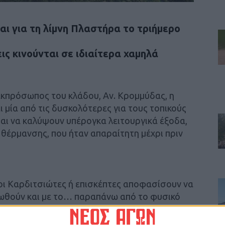
ι για τη λίμνη Πλαστήρα το τριήμερο
ις κινούνται σε ιδιαίτερα χαμηλά
κπρόσωπος του κλάδου, Αν. Κρομμύδας, η
 μία από τις δυσκολότερες για τους τοπικούς
νται να καλύψουν υπέρογκα λειτουργικά έξοδα,
 θέρμανσης, που ήταν απαραίτητη μέχρι πριν
σοι Καρδιτσιώτες ή επισκέπτες αποφασίσουν να
ιωθούν και με το… παραπάνω από το φυσικό
νερό και το καταπράσινο περιβάλλον.