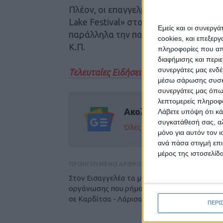
Πλέον, οι επαγγελματίες του τουρισμο
Lake Festival» στα μέσα Ιουλίου για
Εμείς και οι συνεργ
παράλληλα την παραδοσιακή κίνηση 
cookies, και επεξε
Κ.Π.
πληροφορίες που απο
διαφήμισης και περι
συνεργάτες μας ενδέ
Τελευταίες Ειδήσεις Σήμερα
μέσω σάρωσης συσκευ
συνεργάτες μας όπω
λεπτομερείς πληροφορ
Ακολούθησε την εφημε
Λάβετε υπόψη ότι κά
συγκατάθεσή σας, αλ
Όλες οι εξελίξεις στην περι
μόνο για αυτόν τον 
ανά πάσα στιγμή επι
μέρος της ιστοσελίδα
ΠΡΟΗΓΟΥΜΕΝΟ ΑΡΘΡΟ
Στον Εισαγγελέα τα μέλη της εγκληματικής
οργάνωσης που ρήμαζε τους μετασχηματιστ
σε Καρδίτσα - Λάρισα (ΦΩΤΟ & ΒΙΝΤΕΟ)
ΠΕΡΙ