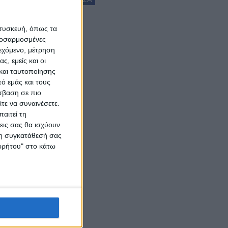
 συσκευή, όπως τα
προσαρμοσμένες
ιεχόμενο, μέτρηση
ς, εμείς και οι
και ταυτοποίησης
ό εμάς και τους
σβαση σε πιο
τε να συναινέσετε.
αιτεί τη
εις σας θα ισχύουν
 τη συγκατάθεσή σας
ορρήτου" στο κάτω