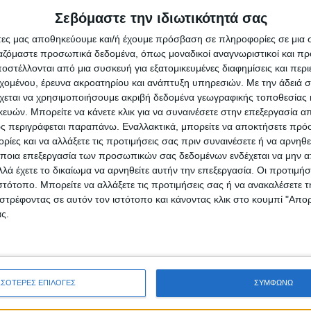
ύ εναποθέτουν τις ελπίδες τους στο «Plastiras
Σεβόμαστε την ιδιωτικότητά σας
 μια σημαντική «ανάσα», προσμένοντας
άτες μας αποθηκεύουμε και/ή έχουμε πρόσβαση σε πληροφορίες σε μια
του Αυγούστου.
ργαζόμαστε προσωπικά δεδομένα, όπως μοναδικοί αναγνωριστικοί και 
στέλλονται από μια συσκευή για εξατομικευμένες διαφημίσεις και περ
εχομένου, έρευνα ακροατηρίου και ανάπτυξη υπηρεσιών.
Με την άδειά σα
χεται να χρησιμοποιήσουμε ακριβή δεδομένα γεωγραφικής τοποθεσίας 
ών. Μπορείτε να κάνετε κλικ για να συναινέσετε στην επεξεργασία απ
ς περιγράφεται παραπάνω. Εναλλακτικά, μπορείτε να αποκτήσετε πρό
ίες και να αλλάξετε τις προτιμήσεις σας πριν συναινέσετε ή να αρνηθεί
ρίδα ΝΕΟΣ ΑΓΩΝ στο Google News!
ποια επεξεργασία των προσωπικών σας δεδομένων ενδέχεται να μην απ
λά έχετε το δικαίωμα να αρνηθείτε αυτήν την επεξεργασία. Οι προτιμήσ
οχή της Καρδίτσας και ευρύτερα της Θεσσαλίας
ιστότοπο. Μπορείτε να αλλάξετε τις προτιμήσεις σας ή να ανακαλέσετε
στρέφοντας σε αυτόν τον ιστότοπο και κάνοντας κλικ στο κουμπί "Απ
ς.
ΕΠΟΜΕΝΟ ΑΡΘΡΟ
Περίμεναν με αγωνία
ές
ΣΣΟΤΕΡΕΣ ΕΠΙΛΟΓΕΣ
ΣΥΜΦΩΝΩ