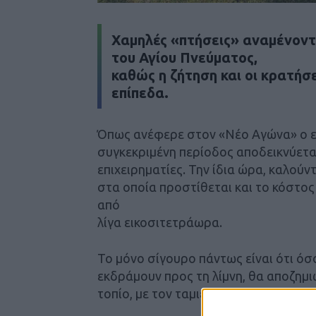
Χαμηλές «πτήσεις» αναμένοντα
του Αγίου Πνεύματος,
καθώς η ζήτηση και οι κρατήσε
επίπεδα.
Όπως ανέφερε στον «Νέο Αγώνα» ο ε
συγκεκριμένη περίοδος αποδεικνύεται
επιχειρηματίες. Την ίδια ώρα, καλού
στα οποία προστίθεται και το κόστος
από
λίγα εικοσιτετράωρα.
Το μόνο σίγουρο πάντως είναι ότι ό
εκδράμουν προς τη λίμνη, θα αποζημ
τοπίο, με τον ταμιευτήρα γεμάτο με 