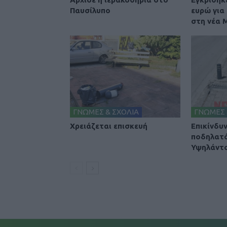
Παυσίλυπο
ευρώ για
στη νέα
ΓΝΩΜΕΣ & ΣΧΟΛΙΑ
ΓΝΩΜΕΣ 
Χρειάζεται επισκευή
Επικίνδυ
ποδηλατ
Υψηλάντ