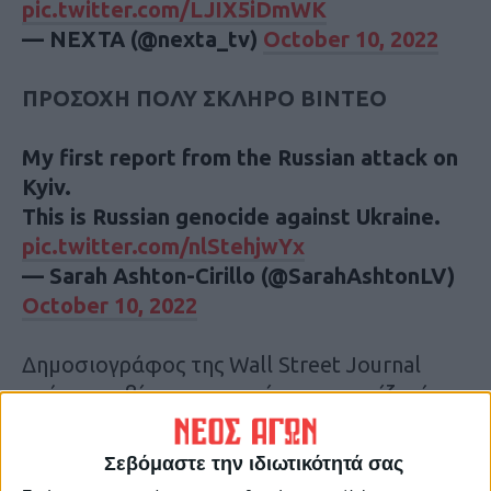
pic.twitter.com/LJIX5iDmWK
— NEXTA (@nexta_tv)
October 10, 2022
ΠΡΟΣΟΧΗ ΠΟΛΥ ΣΚΛΗΡΟ ΒΙΝΤΕΟ
My first report from the Russian attack on
Kyiv.
This is Russian genocide against Ukraine.
pic.twitter.com/nlStehjwYx
— Sarah Ashton-Cirillo (@SarahAshtonLV)
October 10, 2022
Δημοσιογράφος της Wall Street Journal
ανήρτησε βίντεο το οποίο υποστηρίζει ότι
καταγράφηκε στο πάρκο Σεβτσένκο στο
κεντρικό Κίεβο, «το μεγαλύτερο και πιο
Σεβόμαστε την ιδιωτικότητά σας
πολυσύχναστο πάρκο της πόλης, το οποίο