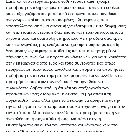
Εμείς και οι συνεργάτες μας αποθηκεύουμε και/ή έχουμε
είναι συνήθως γεμάτο με ανθρώπους και
πρόσβαση σε πληροφορίες σε μια συσκευή, όπως τα cookies,
μουσικούς του δρόμου». Στο βίντεο, δε,
και επεξεργαζόμαστε προσωπικά δεδομένα, όπως μοναδικοί
αναγνωριστικοί και προσαρμοσμένες πληροφορίες που
φαίνεται ένας κρατήρας κοντά σε παιδικά
αποστέλλονται από μια συσκευή για εξατομικευμένες διαφημίσεις
παιχνίδια.
και περιεχόμενο, μέτρηση διαφήμισης και περιεχομένου, έρευνα
ακροατηρίου και ανάπτυξη υπηρεσιών.
Με την άδειά σας, εμείς
Shevchenko Park in central Kyiv now.
και οι συνεργάτες μας ενδέχεται να χρησιμοποιήσουμε ακριβή
δεδομένα γεωγραφικής τοποθεσίας και ταυτοποίησης μέσω
Probably the city’s busiest park, usually
σάρωσης συσκευών. Μπορείτε να κάνετε κλικ για να συναινέσετε
packed with people and street musicians
στην επεξεργασία από εμάς και τους συνεργάτες μας όπως
pic.twitter.com/9kIS4rBiKq
περιγράφεται παραπάνω. Εναλλακτικά, μπορείτε να αποκτήσετε
πρόσβαση σε πιο λεπτομερείς πληροφορίες και να αλλάξετε τις
— Matthew Luxmoore (@mjluxmoore)
προτιμήσεις σας πριν συναινέσετε ή να αρνηθείτε να
October 10, 2022
συναινέσετε.
Λάβετε υπόψη ότι κάποια επεξεργασία των
προσωπικών σας δεδομένων ενδέχεται να μην απαιτεί τη
Δείτε χάρτη με τα χτυπήματα στην
συγκατάθεσή σας, αλλά έχετε το δικαίωμα να αρνηθείτε αυτήν
την επεξεργασία. Οι προτιμήσεις σας θα ισχύουν μόνο για αυτόν
Ουκρανία το πρωί τηςΔευτέρας
τον ιστότοπο. Μπορείτε να αλλάξετε τις προτιμήσεις σας ή να
ανακαλέσετε τη συγκατάθεσή σας ανά πάσα στιγμή
επιστρέφοντας σε αυτόν τον ιστότοπο και κάνοντας κλικ στο
κουμπί "Απορρήτου" στο κάτω μέρος της ιστοσελίδας.