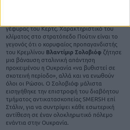
άμεσα και ανελέητα αντίμετρα, απέναντι
στο εντυπωσιακό χτύπημα που κατάφερε
στη Ρωσική Ομοσπονδία η έκρηξη της
γέφυρας του Κερτς. Χαρακτηριστικό του
κλίματος στο στρατόπεδο Πούτιν είναι το
γεγονός ότι ο κορυφαίος προπαγανδιστής
του Κρεμλίνου
Βλαντίμιρ Σολοβιόφ
ζήτησε
μια βάναυση σταλινική απάντηση
προκειμένου η Ουκρανία «να βυθιστεί σε
σκοτεινή περίοδο», αλλά και να ενωθούν
όλοι οι Ρώσοι. Ο Σολοβιόφ μάλιστα
εισηγήθηκε την επιστροφή του διαβόητου
τμήματος αντικατασκοπείας SMERSH επί
Στάλιν, για να συντρίψει κάθε εσωτερική
αντίθεση σε έναν ολοκληρωτικό πόλεμο
ενάντια στην Ουκρανία.