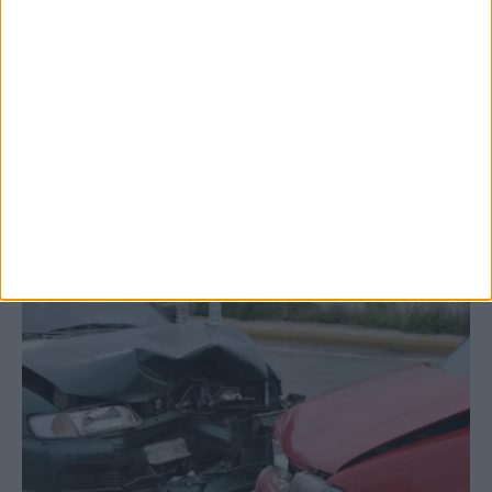
7 Αυγούστου 2026, 10:21 πμ
Μετά από θάνατο κατοίκου
επιβεβαιώθηκε το κρούσμα του ιού του
Δυτικού Νείλου στην Κυψέλη - ο Δήμος
Σοφάδων στις...
ΚΑΡΔΙΤΣΑ