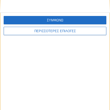
ΣΥΜΦΩΝΩ
ΠΕΡΙΣΣΟΤΕΡΕΣ ΕΠΙΛΟΓΕΣ
ΑΘΛΗΤΙΚΑ
Δεν τα κατάφερε ούτε ο ΠΑΟΚ, έχασε από
την Αντερλεχτ (0-1)