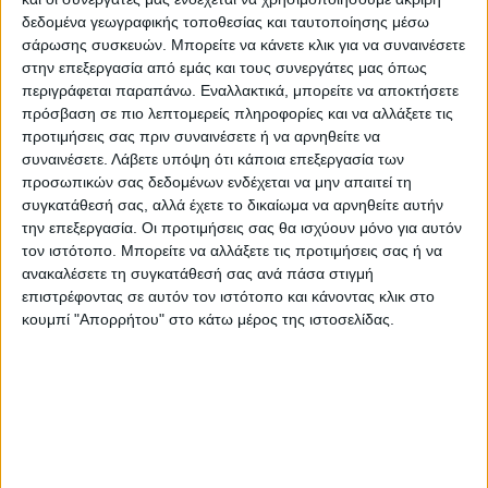
δίποντα, 2/2 βολές, 4 ριμπάουντ), Μπίρσεν,
δεδομένα γεωγραφικής τοποθεσίας και ταυτοποίησης μέσω
Έντουαρντς 10 (3/8 δίποντα, 0/3 τρίποντα,
σάρωσης συσκευών. Μπορείτε να κάνετε κλικ για να συναινέσετε
4/4 βολές, 3 ριμπάουντ, 2 ασίστ), Χέιζ 5 (0/4
στην επεξεργασία από εμάς και τους συνεργάτες μας όπως
σουτ, 5/6 βολές, 5 ριμπάουντ, 2 ασίστ), Πιέρ
περιγράφεται παραπάνω. Εναλλακτικά, μπορείτε να αποκτήσετε
πρόσβαση σε πιο λεπτομερείς πληροφορίες και να αλλάξετε τις
(0/2 τρίποντα), Τζεκίρι 4 (2/4 δίποντα),
προτιμήσεις σας πριν συναινέσετε ή να αρνηθείτε να
Γκούντουριτς 26 (0/4 δίποντα, 8/12
συναινέσετε.
Λάβετε υπόψη ότι κάποια επεξεργασία των
τρίποντα, 2/2 βολές, 3 ριμπάουντ, 2 ασίστ),
προσωπικών σας δεδομένων ενδέχεται να μην απαιτεί τη
Ντόρσεϊ 9 (3/5 δίποντα, 0/5 τρίποντα, 3/4
συγκατάθεσή σας, αλλά έχετε το δικαίωμα να αρνηθείτε αυτήν
την επεξεργασία. Οι προτιμήσεις σας θα ισχύουν μόνο για αυτόν
βολές), Καλάθης 4 (2/6 σουτ, 2 ριμπάουντ, 2
τον ιστότοπο. Μπορείτε να αλλάξετε τις προτιμήσεις σας ή να
ασίστ), Αντετοκούνμπο
ανακαλέσετε τη συγκατάθεσή σας ανά πάσα στιγμή
επιστρέφοντας σε αυτόν τον ιστότοπο και κάνοντας κλικ στο
κουμπί "Απορρήτου" στο κάτω μέρος της ιστοσελίδας.
Τα ομαδικά στατιστικά του Ολυμπιακού
:
25/41 δίποντα, 4/19 τρίποντα, 22/26 βολές,
39 ριμπάουντ (28 αμυντικά – 11 επιθετικά),
16 ασίστ, 4 κλεψίματα, 5 μπλοκ, 12 λάθη, 22
φάουλ