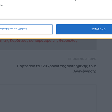
ς.
ΣΣΟΤΕΡΕΣ ΕΠΙΛΟΓΕΣ
ΣΥΜΦΩΝΩ
ρίδα ΝΕΟΣ ΑΓΩΝ στο Google News!
οχή της Καρδίτσας και ευρύτερα της Θεσσαλίας
ΕΠΟΜΕΝΟ ΑΡΘΡΟ
Γιόρτασαν τα 120 χρόνια της αγαπημένης τους
Αναγέννησης