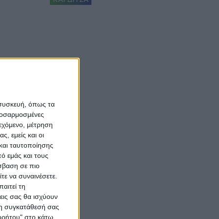
 συσκευή, όπως τα
προσαρμοσμένες
ιεχόμενο, μέτρηση
ς, εμείς και οι
και ταυτοποίησης
ό εμάς και τους
σβαση σε πιο
τε να συναινέσετε.
αιτεί τη
εις σας θα ισχύουν
 τη συγκατάθεσή σας
ορρήτου" στο κάτω