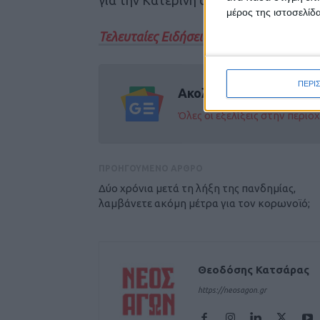
μέρος της ιστοσελίδα
Τελευταίες Ειδήσεις Σήμερα
ΠΕΡΙ
Ακολούθησε την εφημε
Όλες οι εξελίξεις στην περι
ΠΡΟΗΓΟΥΜΕΝΟ ΑΡΘΡΟ
Δύο χρόνια μετά τη λήξη της πανδημίας,
λαμβάνετε ακόμη μέτρα για τον κορωνοϊό;
Θεοδόσης Κατσάρας
https://neosagon.gr