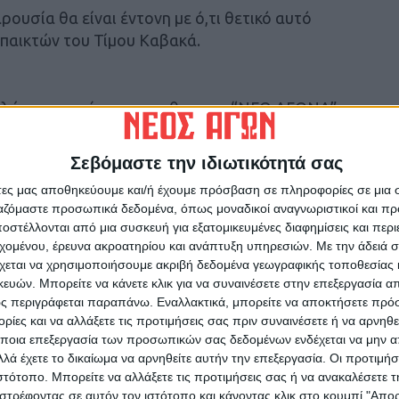
ρουσία θα είναι έντονη με ό,τι θετικό αυτό
 παικτών του Τίμου Καβακά.
ηλώσεις που έκανε προχθες στο “ΝΕΟ ΑΓΩΝΑ”
ναμέτρησης, μίλησε για την ανάγκη
ό την προσπάθεια στην οποία – όπως
Σεβόμαστε την ιδιωτικότητά σας
 εξωαγωνιστικά εμπόδια.
άτες μας αποθηκεύουμε και/ή έχουμε πρόσβαση σε πληροφορίες σε μια
ργαζόμαστε προσωπικά δεδομένα, όπως μοναδικοί αναγνωριστικοί και 
δας επικρατεί αποφασιστικότητα και μάλιστα
στέλλονται από μια συσκευή για εξατομικευμένες διαφημίσεις και περ
όσα συνέβησαν την περασμένη Κυριακή από τον
εχομένου, έρευνα ακροατηρίου και ανάπτυξη υπηρεσιών.
Με την άδειά σα
συνέχεια με το μπέρδεμα που πήγε να
χεται να χρησιμοποιήσουμε ακριβή δεδομένα γεωγραφικής τοποθεσίας 
ών. Μπορείτε να κάνετε κλικ για να συναινέσετε στην επεξεργασία απ
ς περιγράφεται παραπάνω. Εναλλακτικά, μπορείτε να αποκτήσετε πρό
ίες και να αλλάξετε τις προτιμήσεις σας πριν συναινέσετε ή να αρνηθεί
ποια επεξεργασία των προσωπικών σας δεδομένων ενδέχεται να μην απ
ίδι στο συγκρότημα της Καρδίτσας φαίνεται
λά έχετε το δικαίωμα να αρνηθείτε αυτήν την επεξεργασία. Οι προτιμήσ
ινό της απόστασης η αποστολή θ’ αναχωρήσει
ιστότοπο. Μπορείτε να αλλάξετε τις προτιμήσεις σας ή να ανακαλέσετε
στρέφοντας σε αυτόν τον ιστότοπο και κάνοντας κλικ στο κουμπί "Απ