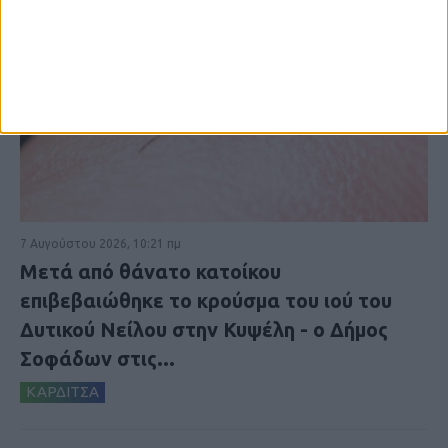
7 Αυγούστου 2026, 10:21 πμ
Μετά από θάνατο κατοίκου
επιβεβαιώθηκε το κρούσμα του ιού του
Δυτικού Νείλου στην Κυψέλη - ο Δήμος
Σοφάδων στις...
ΚΑΡΔΙΤΣΑ