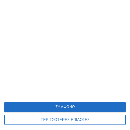
Χρειάζεται επισκευή
ΘΕΣΣΑΛΙΑ FM
ΑΚΟΥΣΤΕ ΖΩΝΤΑΝΑ
ΣΥΜΦΩΝΩ
ΕΠΙΚΕΦΑΛΗΣ ΕΙΔΗΣΕΙΣ
ΠΕΡΙΣΣΟΤΕΡΕΣ ΕΠΙΛΟΓΕΣ