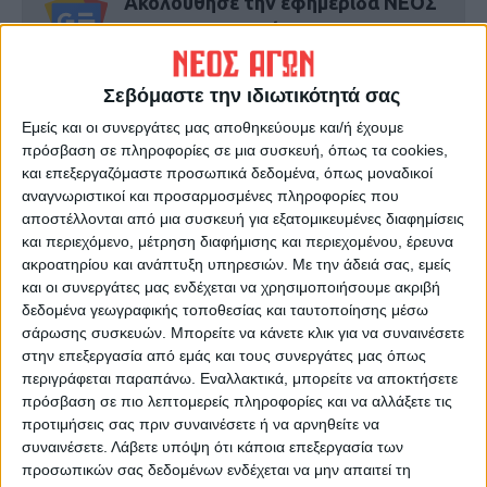
Ακολούθησε την εφημερίδα ΝΕΟΣ
ΑΓΩΝ στο Google News!
Όλες οι εξελίξεις στην περιοχή της
Καρδίτσας και ευρύτερα της Θεσσαλίας
Σεβόμαστε την ιδιωτικότητά σας
Εμείς και οι συνεργάτες μας αποθηκεύουμε και/ή έχουμε
πρόσβαση σε πληροφορίες σε μια συσκευή, όπως τα cookies,
ΠΡΟΗΓΟΥΜΕΝΟ ΑΡΘΡΟ
ΕΠΟΜΕΝΟ ΑΡΘΡΟ
και επεξεργαζόμαστε προσωπικά δεδομένα, όπως μοναδικοί
Ζητούν να υπάρξει μέριμνα
Xτύπησε 34άρι ο υδράργυρος
αναγνωριστικοί και προσαρμοσμένες πληροφορίες που
και για τις δικές τους ζημιές
σήμερα στην Καρδίτσα
αποστέλλονται από μια συσκευή για εξατομικευμένες διαφημίσεις
και περιεχόμενο, μέτρηση διαφήμισης και περιεχομένου, έρευνα
ακροατηρίου και ανάπτυξη υπηρεσιών.
Με την άδειά σας, εμείς
και οι συνεργάτες μας ενδέχεται να χρησιμοποιήσουμε ακριβή
δεδομένα γεωγραφικής τοποθεσίας και ταυτοποίησης μέσω
σάρωσης συσκευών. Μπορείτε να κάνετε κλικ για να συναινέσετε
στην επεξεργασία από εμάς και τους συνεργάτες μας όπως
περιγράφεται παραπάνω. Εναλλακτικά, μπορείτε να αποκτήσετε
πρόσβαση σε πιο λεπτομερείς πληροφορίες και να αλλάξετε τις
ΝΕΟΣ ΑΓΩΝ
προτιμήσεις σας πριν συναινέσετε ή να αρνηθείτε να
συναινέσετε.
Λάβετε υπόψη ότι κάποια επεξεργασία των
https://neosagon.gr
προσωπικών σας δεδομένων ενδέχεται να μην απαιτεί τη
Η Αρχαιότερη Καθημερινή Πρωινή Εφημερίδα της Καρδίτσας