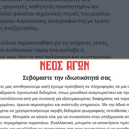
 ερευνητές, καθηγητές πανεπιστημίου και
οποίοι φώτισαν σημαντικές πτυχές του μεγάλου
ώργιου Καραϊσκάκη, σκιαγραφώντας με τρόπο
ης ανεξαρτησίας.
ελέσει παρακαταθήκη για τις επόμενες γενιές,
ου συλλογικού τόμου που ανέλαβε η
αι που, έπειτα από πολύχρονη και συστηματική
λλωστε, ήταν η πρώτη φορά πανελλαδικά που
ιο για τον Γεώργιο Καραϊσκάκη.
Σεβόμαστε την ιδιωτικότητά σας
ργείο Πολιτισμού και Αθλητισμού, η
άτες μας αποθηκεύουμε και/ή έχουμε πρόσβαση σε πληροφορίες σε μια
ργαζόμαστε προσωπικά δεδομένα, όπως μοναδικοί αναγνωριστικοί και 
 Ενότητα Καρδίτσας και η Ιερά Μητρόπολη
στέλλονται από μια συσκευή για εξατομικευμένες διαφημίσεις και περ
, τελούσε δε υπό την αιγίδα της Βουλής των
εχομένου, έρευνα ακροατηρίου και ανάπτυξη υπηρεσιών.
Με την άδειά σα
ού και Αθλητισμού και είχε την υποστήριξη της
χεται να χρησιμοποιήσουμε ακριβή δεδομένα γεωγραφικής τοποθεσίας 
αρδίτσας, της Συνεταιριστικής Τράπεζας
ών. Μπορείτε να κάνετε κλικ για να συναινέσετε στην επεξεργασία απ
Τράπεζας Θεσσαλίας.
ς περιγράφεται παραπάνω. Εναλλακτικά, μπορείτε να αποκτήσετε πρό
ίες και να αλλάξετε τις προτιμήσεις σας πριν συναινέσετε ή να αρνηθεί