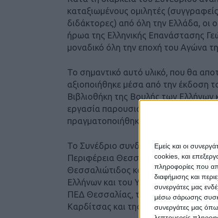
καταξιωμένους ομιλητές (συγγραφείς,
διδάκτορες) από όλη την Ελλάδα, οι 
ήρωα της Ελληνικής Επανάστασης Γε
μοναδικό όλη την εποχή του Αγώνα τ
Το σημαντικό αυτό υλικό, που θα αποτ
αξιοποιήθηκε μέσα από την έκδοση τ
Βιβλιοθήκη της Βουλής των Ελλήνων κ
εργασία παρουσιάστηκε στο κοινό. Ά
πραγματοποιήθηκε ένα τέτοιο Συνέδρ
Το Συνέδριο συνδιοργάνωσαν το Υπου
Εμείς και οι συνεργ
cookies, και επεξε
Περιφέρεια Θεσσαλίας-Περιφερειακή
πληροφορίες που απο
Θεσσαλιώτιδος και Φαναριοφερσάλων
διαφήμισης και περι
Ελλήνων και του Υπουργείου Πολιτισμ
συνεργάτες μας ενδέ
ΠΕΔ Θεσσαλίας, του Επιμελητηρίου Κ
μέσω σάρωσης συσκευ
Καρδίτσας και της Συνεταιριστικής 
συνεργάτες μας όπω
λεπτομερείς πληροφορ