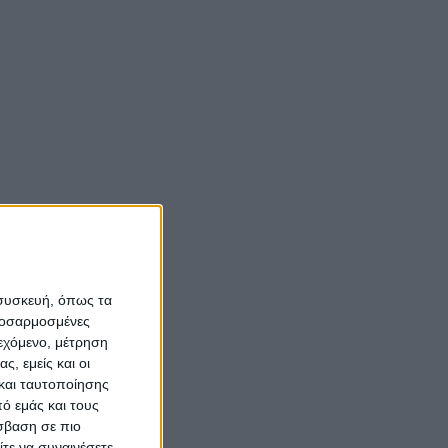
 συσκευή, όπως τα
προσαρμοσμένες
ιεχόμενο, μέτρηση
ς, εμείς και οι
και ταυτοποίησης
ό εμάς και τους
σβαση σε πιο
τε να συναινέσετε.