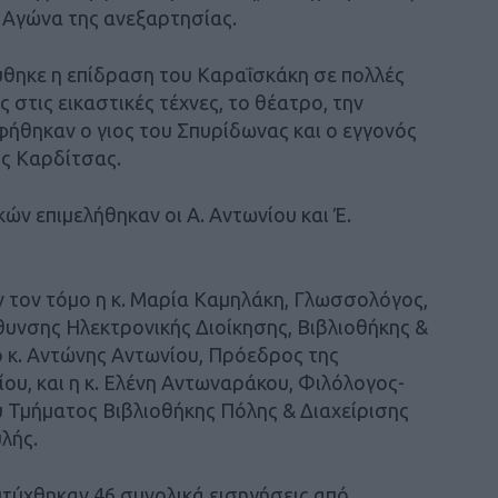
υ Αγώνα της ανεξαρτησίας.
θηκε η επίδραση του Καραΐσκάκη σε πολλές
 στις εικαστικές τέχνες, το θέατρο, την
φήθηκαν ο γιος του Σπυρίδωνας και ο εγγονός
ς Καρδίτσας.
ών επιμελήθηκαν οι Α. Αντωνίου και Έ.
 τον τόμο η κ. Μαρία Καμηλάκη, Γλωσσολόγος,
θυνσης Ηλεκτρονικής Διοίκησης, Βιβλιοθήκης &
 κ. Αντώνης Αντωνίου, Πρόεδρος της
ου, και η κ. Ελένη Αντωναράκου, Φιλόλογος-
υ Τμήματος Βιβλιοθήκης Πόλης & Διαχείρισης
λής.
πτύχθηκαν 46 συνολικά εισηγήσεις από