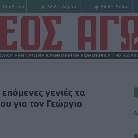
C
C
C
Καρδίτσα
36.6
Λάρισα
34.4
Βόλος
ΧΑΙΟΤΕΡΗ ΠΡΩΪΝΗ ΚΑΘΗΜΕΡΙΝΗ ΕΦΗΜΕΡΙΔΑ ΤΗΣ ΚΑΡΔ
ΝΕΟΣ
 επόμενες γενιές τα
ου για τον Γεώργιο
Α
ΑΓΩΝ