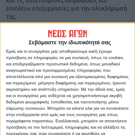
και τις απαιτούμενες διορθώσεις και
επιπλέον επεξεργασίες για την ολοκλήρωσή
της.
Αναλυτικότερα στην εφημερίδα Νέος Αγών
Σεβόμαστε την ιδιωτικότητά σας
Τελευταίες Ειδήσεις Σήμερα
Εμείς και οι συνεργάτες μας αποθηκεύουμε και/ή έχουμε
πρόσβαση σε πληροφορίες σε μια συσκευή, όπως τα cookies,
και επεξεργαζόμαστε προσωπικά δεδομένα, όπως μοναδικοί
Ακολούθησε την εφημερίδα ΝΕΟΣ
αναγνωριστικοί και προσαρμοσμένες πληροφορίες που
αποστέλλονται από μια συσκευή για εξατομικευμένες διαφημίσεις
ΑΓΩΝ στο Google News!
και περιεχόμενο, μέτρηση διαφήμισης και περιεχομένου, έρευνα
Όλες οι εξελίξεις στην περιοχή της
ακροατηρίου και ανάπτυξη υπηρεσιών.
Με την άδειά σας, εμείς
Καρδίτσας και ευρύτερα της Θεσσαλίας
και οι συνεργάτες μας ενδέχεται να χρησιμοποιήσουμε ακριβή
δεδομένα γεωγραφικής τοποθεσίας και ταυτοποίησης μέσω
σάρωσης συσκευών. Μπορείτε να κάνετε κλικ για να συναινέσετε
ΠΡΟΗΓΟΥΜΕΝΟ ΑΡΘΡΟ
ΕΠΟΜΕΝΟ ΑΡΘΡΟ
στην επεξεργασία από εμάς και τους συνεργάτες μας όπως
«Βαλτωμένα» τα έργα
Στη... μάχη 26 Κινητές
περιγράφεται παραπάνω. Εναλλακτικά, μπορείτε να αποκτήσετε
αποκατάστασης στη
Μονάδες Υγείας για την
πρόσβαση σε πιο λεπτομερείς πληροφορίες και να αλλάξετε τις
Θεσσαλία, κίνδυνος απώλειας
περίθαλψη πολιτών στη
προτιμήσεις σας πριν συναινέσετε ή να αρνηθείτε να