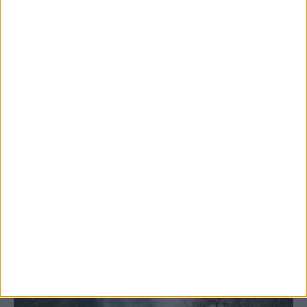
5 Αυγούστου 2026, 6:14 μμ
Παρανάλωμα του πυρός έγινε ΙΧ έξω από
το Μορφοβούνι, έσπευσε η Πυροσβεστική
(ΦΩΤΟ)
ΚΑΡΔΙΤΣΑ