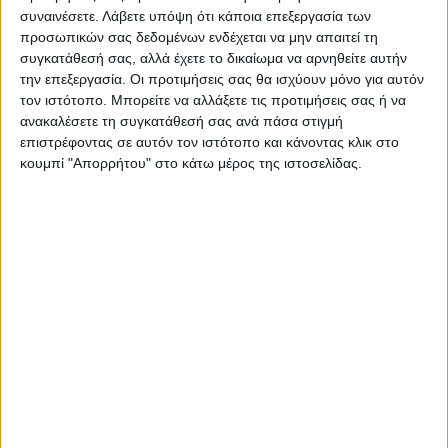
χρηματοδότησης από το
Θεσσαλία
συναινέσετε.
Λάβετε υπόψη ότι κάποια επεξεργασία των
Ταμείο Ανάκαμψης
προσωπικών σας δεδομένων ενδέχεται να μην απαιτεί τη
συγκατάθεσή σας, αλλά έχετε το δικαίωμα να αρνηθείτε αυτήν
την επεξεργασία. Οι προτιμήσεις σας θα ισχύουν μόνο για αυτόν
τον ιστότοπο. Μπορείτε να αλλάξετε τις προτιμήσεις σας ή να
ανακαλέσετε τη συγκατάθεσή σας ανά πάσα στιγμή
επιστρέφοντας σε αυτόν τον ιστότοπο και κάνοντας κλικ στο
κουμπί "Απορρήτου" στο κάτω μέρος της ιστοσελίδας.
ΝΕΟΣ ΑΓΩΝ
https://neosagon.gr
Η Αρχαιότερη Καθημερινή Πρωινή Εφημερίδα της Καρδίτσας
ΠΑΡΟΜΟΙΑ ΑΡΘΡΑ