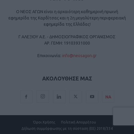
Ο ΝΕΟΣ ΑΓΩΝ είναι η αρχαιότερη καθημερινή πρωινή
εφημερίδα της Καρδίτσας και η 2η μεγαλύτερη περιφερειακή
εφημερίδα της Ελλάδας!
Γ ΑΛΕΞΙΟΥ Α.Ε. - ΔΗΜΟΣΙΟΓΡΑΦΙΚΟΣ ΟΡΓΑΝΙΣΜΟΣ
ΑΡ. ΓΕΜΗ: 19103931000
Επικοινωνία:
info@neosagon.gr
ΑΚΟΛΟΥΘΗΣΕ ΜΑΣ
ΝΑ
Όροι Χρήσης
Πολιτική Απορρήτου
Δήλωση συμμόρφωσης με τη σύσταση (ΕΕ) 2018/334