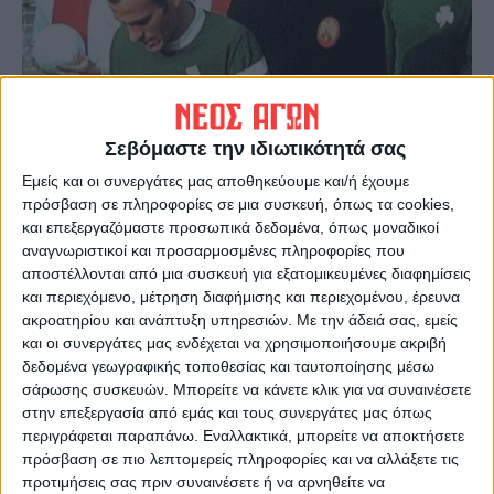
Σεβόμαστε την ιδιωτικότητά σας
Εμείς και οι συνεργάτες μας αποθηκεύουμε και/ή έχουμε
πρόσβαση σε πληροφορίες σε μια συσκευή, όπως τα cookies,
και επεξεργαζόμαστε προσωπικά δεδομένα, όπως μοναδικοί
Τελευταίες Ειδήσεις Σήμερα
αναγνωριστικοί και προσαρμοσμένες πληροφορίες που
αποστέλλονται από μια συσκευή για εξατομικευμένες διαφημίσεις
και περιεχόμενο, μέτρηση διαφήμισης και περιεχομένου, έρευνα
ακροατηρίου και ανάπτυξη υπηρεσιών.
Με την άδειά σας, εμείς
Ακολούθησε την εφημερίδα ΝΕΟΣ
και οι συνεργάτες μας ενδέχεται να χρησιμοποιήσουμε ακριβή
ΑΓΩΝ στο Google News!
δεδομένα γεωγραφικής τοποθεσίας και ταυτοποίησης μέσω
Όλες οι εξελίξεις στην περιοχή της
σάρωσης συσκευών. Μπορείτε να κάνετε κλικ για να συναινέσετε
Καρδίτσας και ευρύτερα της Θεσσαλίας
στην επεξεργασία από εμάς και τους συνεργάτες μας όπως
περιγράφεται παραπάνω. Εναλλακτικά, μπορείτε να αποκτήσετε
πρόσβαση σε πιο λεπτομερείς πληροφορίες και να αλλάξετε τις
ΠΡΟΗΓΟΥΜΕΝΟ ΑΡΘΡΟ
ΕΠΟΜΕΝΟ ΑΡΘΡΟ
προτιμήσεις σας πριν συναινέσετε ή να αρνηθείτε να