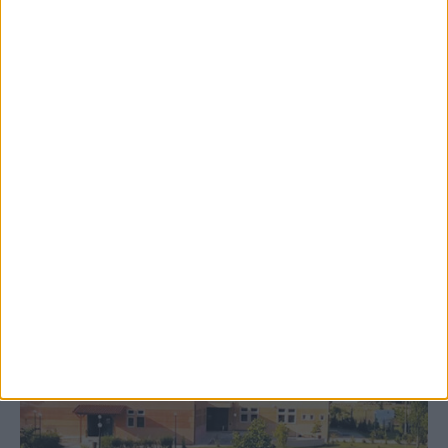
8 Αυγούστου 2026, 9:41 πμ
Δωρεά ακινήτου και μελέτης για τη
δημιουργία «Κειμηλιοαρχείου» στη
Ρεντίνα
ΚΑΡΔΙΤΣΑ