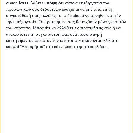
συναινέσετε.
Λάβετε υπόψη ότι κάποια επεξεργασία των
25 κοντέινερ για πληγέντες
Πρωινός παγετός στο Ν.
προσωπικών σας δεδομένων ενδέχεται να μην απαιτεί τη
από τον «Ντάνιελ» στους
Καρδίτσας, κάτω από το
συγκατάθεσή σας, αλλά έχετε το δικαίωμα να αρνηθείτε αυτήν
Δήμους Παλαμά, Καρδίτσας
μηδέν ο υδράργυρος
την επεξεργασία. Οι προτιμήσεις σας θα ισχύουν μόνο για αυτόν
και Λ. Πλαστήρα
(πίνακες)
τον ιστότοπο. Μπορείτε να αλλάξετε τις προτιμήσεις σας ή να
ανακαλέσετε τη συγκατάθεσή σας ανά πάσα στιγμή
επιστρέφοντας σε αυτόν τον ιστότοπο και κάνοντας κλικ στο
κουμπί "Απορρήτου" στο κάτω μέρος της ιστοσελίδας.
Θεοδόσης Κατσάρας
https://neosagon.gr
ΠΑΡΟΜΟΙΑ ΑΡΘΡΑ