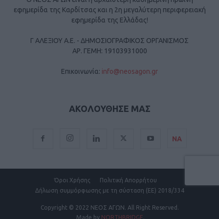
εφημερίδα της Καρδίτσας και η 2η μεγαλύτερη περιφερειακή
εφημερίδα της Ελλάδας!
Γ ΑΛΕΞΙΟΥ Α.Ε. - ΔΗΜΟΣΙΟΓΡΑΦΙΚΟΣ ΟΡΓΑΝΙΣΜΟΣ
ΑΡ. ΓΕΜΗ: 19103931000
Επικοινωνία:
info@neosagon.gr
ΑΚΟΛΟΥΘΗΣΕ ΜΑΣ
ΝΑ
Όροι Χρήσης
Πολιτική Απορρήτου
Δήλωση συμμόρφωσης με τη σύσταση (ΕΕ) 2018/334
Copyright
© 2022 ΝΕΟΣ ΑΓΩΝ.
All Right Reserved.
Made by
NORTHBRIDGE
.