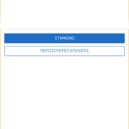
από τις φωτιές στη δυτική Αττική, λέει ο
Κατσαφάδος
ΣΥΜΦΩΝΩ
ΠΕΡΙΣΣΟΤΕΡΕΣ ΕΠΙΛΟΓΕΣ
ΕΛΛΑΔΑ