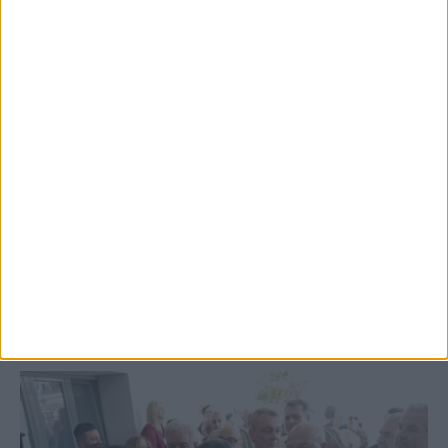
5 Αυγούστου 2026, 6:01 μμ
Επέμβαση της Πυροσβεστικής σε εστία
φωτιάς πίσω από τον σταθμό του ΟΣΕ
(φωτο & βιντεο)
ΚΑΡΔΙΤΣΑ