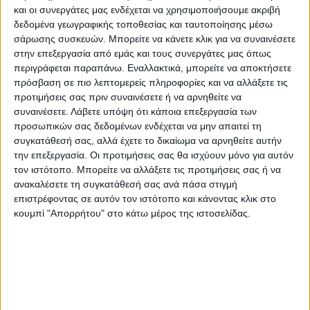
και οι συνεργάτες μας ενδέχεται να χρησιμοποιήσουμε ακριβή
ζωντανή», είχε πει λίγες εβδομάδες μετά τη
δεδομένα γεωγραφικής τοποθεσίας και ταυτοποίησης μέσω
γέννηση του πρώτου της παιδιού.
σάρωσης συσκευών. Μπορείτε να κάνετε κλικ για να συναινέσετε
στην επεξεργασία από εμάς και τους συνεργάτες μας όπως
περιγράφεται παραπάνω. Εναλλακτικά, μπορείτε να αποκτήσετε
Όλα αυτά τα χρόνια, στο πλευρό της Μαρίας
πρόσβαση σε πιο λεπτομερείς πληροφορίες και να αλλάξετε τις
στάθηκε ο πατέρας της. Άλλωστε η ίδια
προτιμήσεις σας πριν συναινέσετε ή να αρνηθείτε να
κατάφερε να επιβιώσει, όμως δεν απέφυγε
συναινέσετε.
Λάβετε υπόψη ότι κάποια επεξεργασία των
τα προβλήματα υγείας, αφού έμεινε χωρίς
προσωπικών σας δεδομένων ενδέχεται να μην απαιτεί τη
συγκατάθεσή σας, αλλά έχετε το δικαίωμα να αρνηθείτε αυτήν
οξυγόνο, νερό και φαγητό για 26 ώρες.
την επεξεργασία. Οι προτιμήσεις σας θα ισχύουν μόνο για αυτόν
τον ιστότοπο. Μπορείτε να αλλάξετε τις προτιμήσεις σας ή να
«Έμεινε 26 ώρες στα συντρίμμια, είχε μια
ανακαλέσετε τη συγκατάθεσή σας ανά πάσα στιγμή
επιστρέφοντας σε αυτόν τον ιστότοπο και κάνοντας κλικ στο
βαθιά ουλή στον αυχένα που της άφησε
κουμπί "Απορρήτου" στο κάτω μέρος της ιστοσελίδας.
προβλήματα, δεν αναπτύχθηκε ποτέ
σωστά», δήλωσε ο πατέρας της μετά τον
θάνατό της.
«Οι γιατροί δεν κατάλαβαν ποτέ τι είχε. Είχε