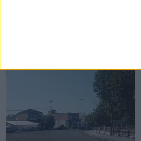
Ξεκινά η κατεδάφιση ετοιμόρροπων
κτιρίων σε Αγναντερό και Ριζοβούνι
ΚΑΡΔΙΤΣΑ