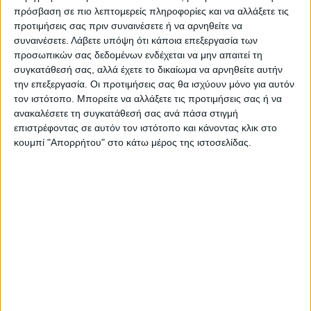
πληροφόρηση για την έναρξη της
πρόσβαση σε πιο λεπτομερείς πληροφορίες και να αλλάξετε τις
προετοιμασίας.
προτιμήσεις σας πριν συναινέσετε ή να αρνηθείτε να
συναινέσετε.
Λάβετε υπόψη ότι κάποια επεξεργασία των
προσωπικών σας δεδομένων ενδέχεται να μην απαιτεί τη
Τελευταίες Ειδήσεις Σήμερα
συγκατάθεσή σας, αλλά έχετε το δικαίωμα να αρνηθείτε αυτήν
την επεξεργασία. Οι προτιμήσεις σας θα ισχύουν μόνο για αυτόν
τον ιστότοπο. Μπορείτε να αλλάξετε τις προτιμήσεις σας ή να
Ακολούθησε την εφημερίδα ΝΕΟΣ
ανακαλέσετε τη συγκατάθεσή σας ανά πάσα στιγμή
ΑΓΩΝ στο Google News!
επιστρέφοντας σε αυτόν τον ιστότοπο και κάνοντας κλικ στο
κουμπί "Απορρήτου" στο κάτω μέρος της ιστοσελίδας.
Όλες οι εξελίξεις στην περιοχή της
Καρδίτσας και ευρύτερα της Θεσσαλίας
ΠΡΟΗΓΟΥΜΕΝΟ ΑΡΘΡΟ
ΕΠΟΜΕΝΟ ΑΡΘΡΟ
Τον Αμερικανό γκαρντ
Ξεκινά αύριο Τρίτη (7 μ.μ.)
Τρεβόν Αλλεν απέκτησε ο
στο «Γιώργος Μπαζής» η ΑΣΑ
ΑΣΚ