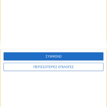
ΑΘΛΗΤΙΚΑ
Ισόπαλος στο ΟΑΚΑ ο Παναθηναϊκός με
την ΤΣΣΚΑ Σόφιας (1-1)
ΣΥΜΦΩΝΩ
ΠΕΡΙΣΣΟΤΕΡΕΣ ΕΠΙΛΟΓΕΣ
ΘΕΣΣΑΛΙΑ FM