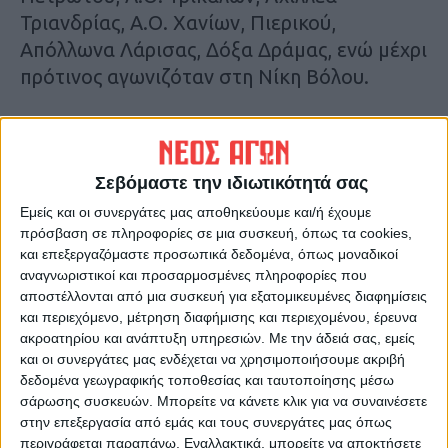
Τριανδρίας, Α.Ο. Χανίων, Πιερικού,
Απόλλωνα Λάρισας, Δόξα Δράμας, ενώ μέχρι
πρότινος αγωνιζόταν στη Νίκη Βόλου.
Βαγγέλη καλώς όρισες στην μεγάλη
οικογένεια της Αναγέννησης. Σου ευχόμαστε
υγεία και πολλές επιτυχίες με την ομάδα
Σεβόμαστε την ιδιωτικότητά σας
μας»!
Εμείς και οι συνεργάτες μας αποθηκεύουμε και/ή έχουμε
πρόσβαση σε πληροφορίες σε μια συσκευή, όπως τα cookies,
και επεξεργαζόμαστε προσωπικά δεδομένα, όπως μοναδικοί
Σύμφωνα με όλες τις ενδείξεις αύριο Τρίτη
αναγνωριστικοί και προσαρμοσμένες πληροφορίες που
(όπου θα γίνει και η πρώτη προπόνηση) θα
αποστέλλονται από μια συσκευή για εξατομικευμένες διαφημίσεις
έχουμε και 12η προσθήκη στα πλαίσια της
και περιεχόμενο, μέτρηση διαφήμισης και περιεχομένου, έρευνα
ακροατηρίου και ανάπτυξη υπηρεσιών.
Με την άδειά σας, εμείς
προσπάθειας ενίσχυσης και του
και οι συνεργάτες μας ενδέχεται να χρησιμοποιήσουμε ακριβή
αγωνιστικού σχεδιασμού.
δεδομένα γεωγραφικής τοποθεσίας και ταυτοποίησης μέσω
σάρωσης συσκευών. Μπορείτε να κάνετε κλικ για να συναινέσετε
Σε λίγη ώρα αναμένεται επίσημη
στην επεξεργασία από εμάς και τους συνεργάτες μας όπως
περιγράφεται παραπάνω. Εναλλακτικά, μπορείτε να αποκτήσετε