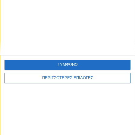
θερμοκρασίες των ημερών;
Τελευταίες Ειδήσεις Σήμερα
ΣΥΜΦΩΝΩ
Ακολούθησε την εφημερίδα ΝΕΟΣ
ΑΓΩΝ στο Google News!
ΠΕΡΙΣΣΟΤΕΡΕΣ ΕΠΙΛΟΓΕΣ
Όλες οι εξελίξεις στην περιοχή της
Καρδίτσας και ευρύτερα της Θεσσαλίας
ΠΡΟΗΓΟΥΜΕΝΟ ΑΡΘΡΟ
ΕΠΟΜΕΝΟ ΑΡΘΡΟ
Τί μας θυμίζει;
Τον Οκτώβριο το Charitou
Food Festival - «Γεύσεις από
τον κόσμο, με υλικά του