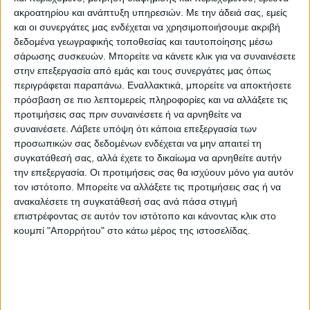
ακροατηρίου και ανάπτυξη υπηρεσιών.
Με την άδειά σας, εμείς
και οι συνεργάτες μας ενδέχεται να χρησιμοποιήσουμε ακριβή
δεδομένα γεωγραφικής τοποθεσίας και ταυτοποίησης μέσω
σάρωσης συσκευών. Μπορείτε να κάνετε κλικ για να συναινέσετε
στην επεξεργασία από εμάς και τους συνεργάτες μας όπως
περιγράφεται παραπάνω. Εναλλακτικά, μπορείτε να αποκτήσετε
πρόσβαση σε πιο λεπτομερείς πληροφορίες και να αλλάξετε τις
προτιμήσεις σας πριν συναινέσετε ή να αρνηθείτε να
συναινέσετε.
Λάβετε υπόψη ότι κάποια επεξεργασία των
προσωπικών σας δεδομένων ενδέχεται να μην απαιτεί τη
συγκατάθεσή σας, αλλά έχετε το δικαίωμα να αρνηθείτε αυτήν
ΘΕΜΑ ΤΗΣ ΗΜΕΡΑΣ
την επεξεργασία. Οι προτιμήσεις σας θα ισχύουν μόνο για αυτόν
Θέμα ημέρας : Οι συνταξιούχοι ζητούν να
τον ιστότοπο. Μπορείτε να αλλάξετε τις προτιμήσεις σας ή να
ανακαλέσετε τη συγκατάθεσή σας ανά πάσα στιγμή
επιστραφεί η 13η σύνταξη. Συμφωνείτε;
επιστρέφοντας σε αυτόν τον ιστότοπο και κάνοντας κλικ στο
κουμπί "Απορρήτου" στο κάτω μέρος της ιστοσελίδας.