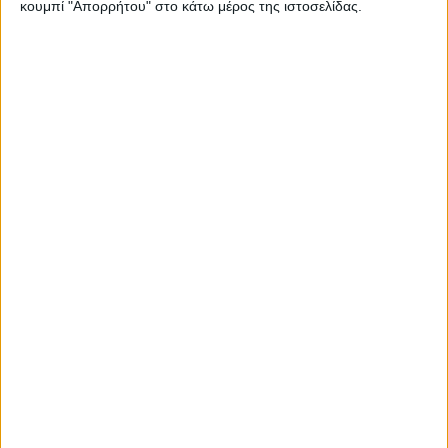
κουμπί "Απορρήτου" στο κάτω μέρος της ιστοσελίδας.
WEB TV
Τροχαίο στο δρόμο Καρδίτσα - Δέλτα