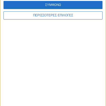
ΣΥΜΦΩΝΩ
WEB TV
ΠΕΡΙΣΣΟΤΕΡΕΣ ΕΠΙΛΟΓΕΣ
Το πρωτάθλημα της ΑΕΚ στην Καρδίτσα
2/7/2026