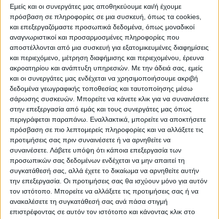
Εμείς και οι συνεργάτες μας αποθηκεύουμε και/ή έχουμε
πρόσβαση σε πληροφορίες σε μια συσκευή, όπως τα cookies,
και επεξεργαζόμαστε προσωπικά δεδομένα, όπως μοναδικοί
αναγνωριστικοί και προσαρμοσμένες πληροφορίες που
αποστέλλονται από μια συσκευή για εξατομικευμένες διαφημίσεις
WEB TV
και περιεχόμενο, μέτρηση διαφήμισης και περιεχομένου, έρευνα
ακροατηρίου και ανάπτυξη υπηρεσιών.
Με την άδειά σας, εμείς
Αφιέρωμα στην άνοδο της Δόξας
και οι συνεργάτες μας ενδέχεται να χρησιμοποιήσουμε ακριβή
Μαχολουρίου
δεδομένα γεωγραφικής τοποθεσίας και ταυτοποίησης μέσω
σάρωσης συσκευών. Μπορείτε να κάνετε κλικ για να συναινέσετε
στην επεξεργασία από εμάς και τους συνεργάτες μας όπως
περιγράφεται παραπάνω. Εναλλακτικά, μπορείτε να αποκτήσετε
πρόσβαση σε πιο λεπτομερείς πληροφορίες και να αλλάξετε τις
προτιμήσεις σας πριν συναινέσετε ή να αρνηθείτε να
συναινέσετε.
Λάβετε υπόψη ότι κάποια επεξεργασία των
προσωπικών σας δεδομένων ενδέχεται να μην απαιτεί τη
συγκατάθεσή σας, αλλά έχετε το δικαίωμα να αρνηθείτε αυτήν
την επεξεργασία. Οι προτιμήσεις σας θα ισχύουν μόνο για αυτόν
τον ιστότοπο. Μπορείτε να αλλάξετε τις προτιμήσεις σας ή να
ανακαλέσετε τη συγκατάθεσή σας ανά πάσα στιγμή
επιστρέφοντας σε αυτόν τον ιστότοπο και κάνοντας κλικ στο