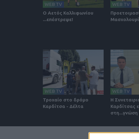
WEB TV
WEB TV
Ο Αετός Καλλιφωνίου
Προετοιμασ
...επέστρεψε!
Μασχολουρ
WEB TV
WEB TV
Τροχαίο στο δρόμο
Η Συνεταιρι
Καρδίτσα - Δέλτα
Καρδίτσας ε
στη...γνώση