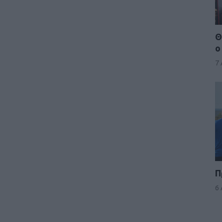
Θ
ο
7
Π
6