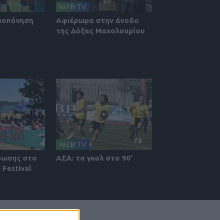
WEB TV
ροπόνηση
Αφιέρωμα στην άνοδο
της Δόξας Μαχολουρίου
WEB TV
ρωσης στο
ΑΣΑ: τα γκολ στο 90'
 Festival