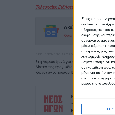
Τελευταίες Ειδήσεις Σήμερα
Εμείς και οι συνεργ
cookies, και επεξε
Ακολούθησε την εφημε
πληροφορίες που απο
διαφήμισης και περι
Όλες οι εξελίξεις στην περι
συνεργάτες μας ενδέ
μέσω σάρωσης συσκευ
συνεργάτες μας όπω
ΠΡΟΗΓΟΥΜΕΝΟ ΑΡΘΡΟ
λεπτομερείς πληροφορ
Στη Λάρισα ξανά για τη δίκη με τα χαμένα
Λάβετε υπόψη ότι κά
βίντεο της τραγωδίας των Τεμπών
συγκατάθεσή σας, αλ
Κωνσταντοπούλου, Βελόπουλος (ΦΩΤΟ)
μόνο για αυτόν τον 
ανά πάσα στιγμή επι
μέρος της ιστοσελίδα
ΝΕΟΣ ΑΓΩΝ
https://neosagon.gr
ΠΕΡΙ
Η Αρχαιότερη Καθημερινή Πρω