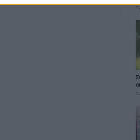
7
Σ
α
7