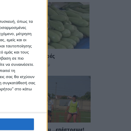
 συσκευή, όπως τα
προσαρμοσμένες
ιεχόμενο, μέτρηση
ς, εμείς και οι
και ταυτοποίησης
ό εμάς και τους
ήξη στις λαϊκές αγορές
σβαση σε πιο
τε να συναινέσετε.
 Αυγούστου 2026, 10:49 πμ
αιτεί τη
εις σας θα ισχύουν
 τη συγκατάθεσή σας
ορρήτου" στο κάτω
 Αετός Καλλιφωνίου ...επέστρεψε!