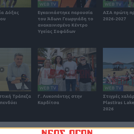
WEB TV
WEB TV
ία Δόξας
Εγκαινιάστηκε παρουσία
ΑΣΑ πρώτη π
ίου
του Άδωνι Γεωργιάδη το
2026-2027
ανακαινισμένο Κέντρο
Υγείας Σοφάδων
WEB TV
WEB TV
στική Τράπεζα
Γ. Λυκοπάντης στην
Στιγμές χαλά
πενδύει
Καρδίτσα
Plastiras Lake
2026