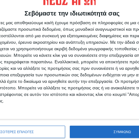
Σεβόμαστε την ιδιωτικότητά σας
άτες μας αποθηκεύουμε και/ή έχουμε πρόσβαση σε πληροφορίες σε μια
ργαζόμαστε προσωπικά δεδομένα, όπως μοναδικοί αναγνωριστικοί και 
ρίδα ΝΕΟΣ ΑΓΩΝ στο Google News!
στέλλονται από μια συσκευή για εξατομικευμένες διαφημίσεις και περ
εχομένου, έρευνα ακροατηρίου και ανάπτυξη υπηρεσιών.
Με την άδειά σα
οχή της Καρδίτσας και ευρύτερα της Θεσσαλίας
χεται να χρησιμοποιήσουμε ακριβή δεδομένα γεωγραφικής τοποθεσίας 
ών. Μπορείτε να κάνετε κλικ για να συναινέσετε στην επεξεργασία απ
Ρ
ς περιγράφεται παραπάνω. Εναλλακτικά, μπορείτε να αποκτήσετε πρό
ΕΠΟΜΕΝΟ ΑΡΘΡΟ
ίες και να αλλάξετε τις προτιμήσεις σας πριν συναινέσετε ή να αρνηθεί
8
Ετοιμος ο Πολυχώρος Κοινωνικής
ποια επεξεργασία των προσωπικών σας δεδομένων ενδέχεται να μην απ
Αλληλεγγύης του Δήμου Καρδίτσας (ΦΩΤΟ &
λά έχετε το δικαίωμα να αρνηθείτε αυτήν την επεξεργασία. Οι προτιμήσ
ΒΙΝΤΕΟ)
ιστότοπο. Μπορείτε να αλλάξετε τις προτιμήσεις σας ή να ανακαλέσετε
στρέφοντας σε αυτόν τον ιστότοπο και κάνοντας κλικ στο κουμπί "Απ
ς.
ΣΣΟΤΕΡΕΣ ΕΠΙΛΟΓΕΣ
ΣΥΜΦΩΝΩ
ινή Εφημερίδα της Καρδίτσας
Ο