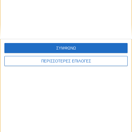
ΕΛΛΑΔΑ
Στα 65 τα κρούσματα του Ιού Δυτικού
Νείλου στην Ελλάδα
ΣΥΜΦΩΝΩ
ΠΕΡΙΣΣΟΤΕΡΕΣ ΕΠΙΛΟΓΕΣ