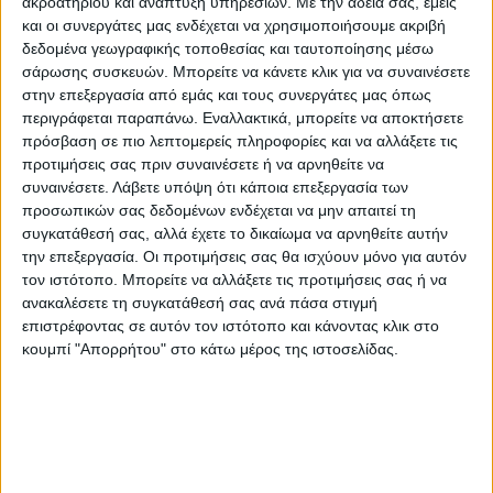
ακροατηρίου και ανάπτυξη υπηρεσιών.
Με την άδειά σας, εμείς
καταρράκτη χαρακτηρίζεται ως πολύ μικρή
και οι συνεργάτες μας ενδέχεται να χρησιμοποιήσουμε ακριβή
δεδομένα γεωγραφικής τοποθεσίας και ταυτοποίησης μέσω
ή μικρή, ενώ για αρθροπλαστική γόνατου ή
σάρωσης συσκευών. Μπορείτε να κάνετε κλικ για να συναινέσετε
ισχίου ως μεγάλη ή βαριά.
στην επεξεργασία από εμάς και τους συνεργάτες μας όπως
περιγράφεται παραπάνω. Εναλλακτικά, μπορείτε να αποκτήσετε
«Είναι μία επιπλέον επιλογή για τους
πρόσβαση σε πιο λεπτομερείς πληροφορίες και να αλλάξετε τις
προτιμήσεις σας πριν συναινέσετε ή να αρνηθείτε να
πολίτες. Κάθε πολίτης μπορεί να επιλέξει
συναινέσετε.
Λάβετε υπόψη ότι κάποια επεξεργασία των
εάν θέλει να χειρουργηθεί στα τακτικά
προσωπικών σας δεδομένων ενδέχεται να μην απαιτεί τη
χειρουργεία του ΕΣΥ ή σε μία ιδιωτική
συγκατάθεσή σας, αλλά έχετε το δικαίωμα να αρνηθείτε αυτήν
την επεξεργασία. Οι προτιμήσεις σας θα ισχύουν μόνο για αυτόν
κλινική ή σε απογευματινό χειρουργείο σε
τον ιστότοπο. Μπορείτε να αλλάξετε τις προτιμήσεις σας ή να
ένα δημόσιο νοσοκομείο» διευκρίνισε.
ανακαλέσετε τη συγκατάθεσή σας ανά πάσα στιγμή
επιστρέφοντας σε αυτόν τον ιστότοπο και κάνοντας κλικ στο
Τα απογευματινά χειρουργεία θα έχουν
κουμπί "Απορρήτου" στο κάτω μέρος της ιστοσελίδας.
πολύ μικρότερο κόστος σε σχέση με τον
ιδιωτικό τομέα. Για παράδειγμα σε
απογευματινό χειρουργείο για
βουβωνοκήλη θα κοστίζει 500€ ενώ σε