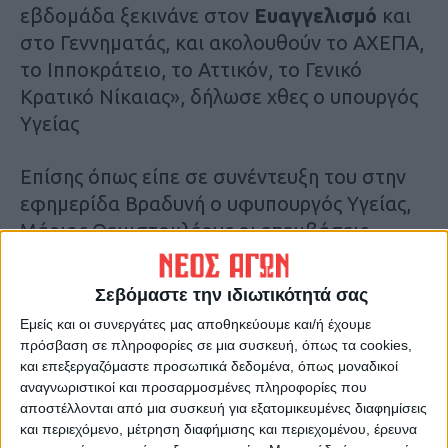
εβδομάδα ξεκινάνε στον
Ευαγγελισμό
και
στο Γεννηματάς, και ακολουθούν το ΑΧΕΠΑ,
το Ιπποκράτειο, το Αττικόν, το Γενικό
Kρατικό Νίκαιας», δήλωσε χθες ο υπουργός
Υγείας
Επίσης όπως είπε σε συνέντευξη του στην
εφημερίδα Βραδυνή ο υφυπουργός Υγείας,
Μάριος Θεμιστοκλέους οι επεμβάσεις
χωρίζονται σε 6 κατηγορίες – πολύ μικρή,
μικρή, μεσαία, μεγάλη, βαριά αλλά και
Σεβόμαστε την ιδιωτικότητά σας
εξαιρετικά βαριά – και
το κόστος τους
Εμείς και οι συνεργάτες μας αποθηκεύουμε και/ή έχουμε
κυμαίνεται από 300 μέχρι και 2.000€
πρόσβαση σε πληροφορίες σε μια συσκευή, όπως τα cookies,
ανάλογα με την πολυπλοκότητα της
και επεξεργαζόμαστε προσωπικά δεδομένα, όπως μοναδικοί
αναγνωριστικοί και προσαρμοσμένες πληροφορίες που
επέμβασης.
αποστέλλονται από μια συσκευή για εξατομικευμένες διαφημίσεις
και περιεχόμενο, μέτρηση διαφήμισης και περιεχομένου, έρευνα
Για παράδειγμα μια επέμβαση για