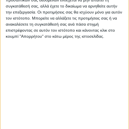
συγκατάθεσή σας, αλλά έχετε το δικαίωμα να αρνηθείτε αυτήν
την επεξεργασία. Οι προτιμήσεις σας θα ισχύουν μόνο για αυτόν
τον ιστότοπο. Μπορείτε να αλλάξετε τις προτιμήσεις σας ή να
ΝΕΟΣ ΑΓΩΝ
ανακαλέσετε τη συγκατάθεσή σας ανά πάσα στιγμή
επιστρέφοντας σε αυτόν τον ιστότοπο και κάνοντας κλικ στο
https://neosagon.gr
κουμπί "Απορρήτου" στο κάτω μέρος της ιστοσελίδας.
Η Αρχαιότερη Καθημερινή Πρωινή Εφημερίδα της Καρδίτσας
ΠΑΡΟΜΟΙΑ ΑΡΘΡΑ