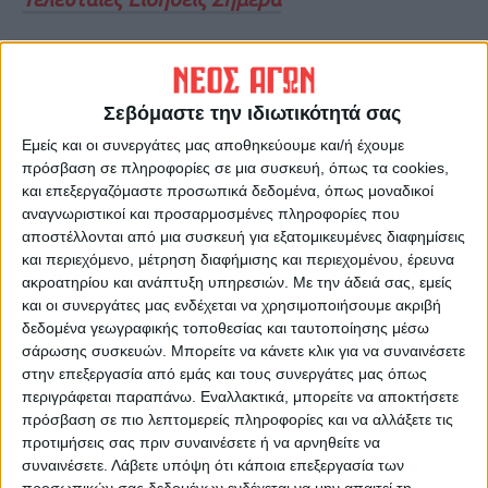
Ακολούθησε την εφημερίδα ΝΕΟΣ
ΑΓΩΝ στο Google News!
Σεβόμαστε την ιδιωτικότητά σας
Όλες οι εξελίξεις στην περιοχή της
Εμείς και οι συνεργάτες μας αποθηκεύουμε και/ή έχουμε
Καρδίτσας και ευρύτερα της Θεσσαλίας
πρόσβαση σε πληροφορίες σε μια συσκευή, όπως τα cookies,
και επεξεργαζόμαστε προσωπικά δεδομένα, όπως μοναδικοί
αναγνωριστικοί και προσαρμοσμένες πληροφορίες που
ΠΡΟΗΓΟΥΜΕΝΟ ΑΡΘΡΟ
ΕΠΟΜΕΝΟ ΑΡΘΡΟ
αποστέλλονται από μια συσκευή για εξατομικευμένες διαφημίσεις
και περιεχόμενο, μέτρηση διαφήμισης και περιεχομένου, έρευνα
«Δώστε μας την ευκαιρία να
Πανικός από ισχυρή έκρηξη
ακροατηρίου και ανάπτυξη υπηρεσιών.
Με την άδειά σας, εμείς
ζήσουμε σε συνθήκες που μας
βόμβας σε νυχτερινό κέντρο
και οι συνεργάτες μας ενδέχεται να χρησιμοποιήσουμε ακριβή
αξίζουν», επιστολή 115
διασκέδασης στον Βόλο-o
δεδομένα γεωγραφικής τοποθεσίας και ταυτοποίησης μέσω
οικογενειών του Βλοχού
κρότος ακούστηκε σε όλη
σάρωσης συσκευών. Μπορείτε να κάνετε κλικ για να συναινέσετε
στον πρωθυπουργό
την πόλη
στην επεξεργασία από εμάς και τους συνεργάτες μας όπως
περιγράφεται παραπάνω. Εναλλακτικά, μπορείτε να αποκτήσετε
πρόσβαση σε πιο λεπτομερείς πληροφορίες και να αλλάξετε τις
προτιμήσεις σας πριν συναινέσετε ή να αρνηθείτε να
συναινέσετε.
Λάβετε υπόψη ότι κάποια επεξεργασία των
προσωπικών σας δεδομένων ενδέχεται να μην απαιτεί τη