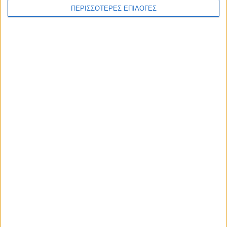
ΘΕΣΣΑΛΙΑ FM
ΠΕΡΙΣΣΟΤΕΡΕΣ ΕΠΙΛΟΓΕΣ
ΑΚΟΥΣΤΕ ΖΩΝΤΑΝΑ
ΕΠΙΚΕΦΑΛΗΣ ΕΙΔΗΣΕΙΣ