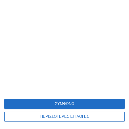
Χρειάζεται επισκευή
ΘΕΣΣΑΛΙΑ FM
ΑΚΟΥΣΤΕ ΖΩΝΤΑΝΑ
ΣΥΜΦΩΝΩ
ΕΠΙΚΕΦΑΛΗΣ ΕΙΔΗΣΕΙΣ
ΠΕΡΙΣΣΟΤΕΡΕΣ ΕΠΙΛΟΓΕΣ