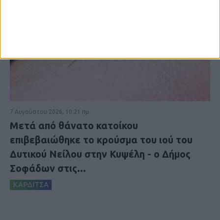
7 Αυγούστου 2026, 10:21 πμ
Μετά από θάνατο κατοίκου
επιβεβαιώθηκε το κρούσμα του ιού του
Δυτικού Νείλου στην Κυψέλη - ο Δήμος
Σοφάδων στις...
ΚΑΡΔΙΤΣΑ