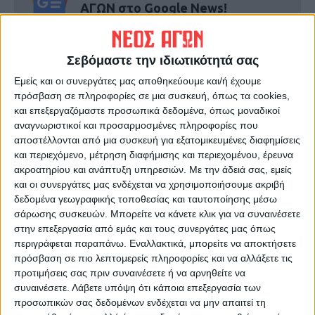
ΑΓΩΝ στο Google News!
Όλες οι εξελίξεις στην περιοχή της
Καρδίτσας και ευρύτερα της Θεσσαλίας
Σεβόμαστε την ιδιωτικότητά σας
Εμείς και οι συνεργάτες μας αποθηκεύουμε και/ή έχουμε
ΠΡΟΗΓΟΥΜΕΝΟ ΑΡΘΡΟ
ΕΠΟΜΕΝΟ ΑΡΘΡΟ
πρόσβαση σε πληροφορίες σε μια συσκευή, όπως τα cookies,
Γκόλ στα ερτζιανά 14/3/2024
«Τί τραβάει το κακόμοιρο
και επεξεργαζόμαστε προσωπικά δεδομένα, όπως μοναδικοί
βαμβάκι;»
αναγνωριστικοί και προσαρμοσμένες πληροφορίες που
αποστέλλονται από μια συσκευή για εξατομικευμένες διαφημίσεις
και περιεχόμενο, μέτρηση διαφήμισης και περιεχομένου, έρευνα
ακροατηρίου και ανάπτυξη υπηρεσιών.
Με την άδειά σας, εμείς
και οι συνεργάτες μας ενδέχεται να χρησιμοποιήσουμε ακριβή
δεδομένα γεωγραφικής τοποθεσίας και ταυτοποίησης μέσω
σάρωσης συσκευών. Μπορείτε να κάνετε κλικ για να συναινέσετε
στην επεξεργασία από εμάς και τους συνεργάτες μας όπως
περιγράφεται παραπάνω. Εναλλακτικά, μπορείτε να αποκτήσετε
πρόσβαση σε πιο λεπτομερείς πληροφορίες και να αλλάξετε τις
ΝΕΟΣ ΑΓΩΝ
προτιμήσεις σας πριν συναινέσετε ή να αρνηθείτε να
https://neosagon.gr
συναινέσετε.
Λάβετε υπόψη ότι κάποια επεξεργασία των
προσωπικών σας δεδομένων ενδέχεται να μην απαιτεί τη
Η Αρχαιότερη Καθημερινή Πρωινή Εφημερίδα της Καρδίτσας