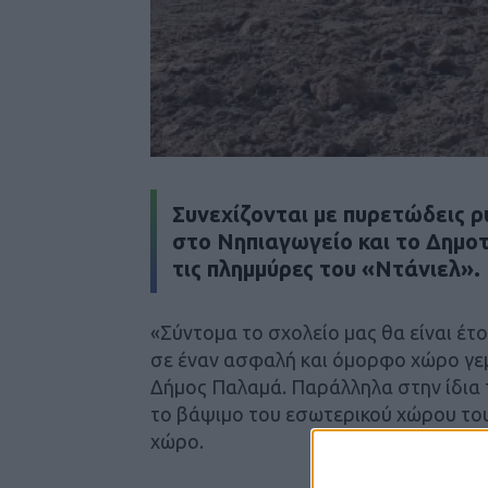
Συνεχίζονται με πυρετώδεις 
στο Νηπιαγωγείο και το Δημο
τις πλημμύρες του «Ντάνιελ».
«Σύντομα το σχολείο μας θα είναι έτο
σε έναν ασφαλή και όμορφο χώρο γεμ
Δήμος Παλαμά. Παράλληλα στην ίδια 
το βάψιμο του εσωτερικού χώρου του
χώρο.