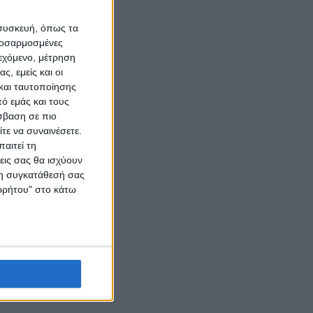
 συσκευή, όπως τα
προσαρμοσμένες
ιεχόμενο, μέτρηση
ς, εμείς και οι
και ταυτοποίησης
ό εμάς και τους
σβαση σε πιο
τε να συναινέσετε.
αιτεί τη
εις σας θα ισχύουν
 τη συγκατάθεσή σας
ορρήτου" στο κάτω