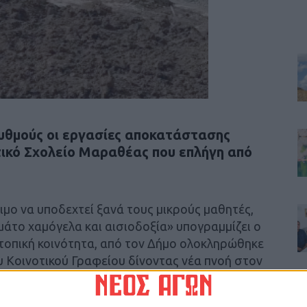
ρυθμούς οι εργασίες αποκατάστασης
τικό Σχολείο Μαραθέας που επλήγη από
ιμο να υποδεχτεί ξανά τους μικρούς μαθητές,
άτο χαμόγελα και αισιοδοξία» υπογραμμίζει ο
τοπική κοινότητα, από τον Δήμο ολοκληρώθηκε
 Κοινοτικού Γραφείου δίνοντας νέα πνοή στον