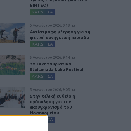
ΒΙΝΤΕΟ)
ΚΑΡΔΙΤΣΑ
5 Αυγούστου 2026, 9:18 πμ
Αντίστροφη μέτρηση για τη
φετινή κυνηγετική περίοδο
ΚΑΡΔΙΤΣΑ
5 Αυγούστου 2026, 9:14 πμ
3ο Οικοτουριστικό
Stefaniada Lake Festival
ΚΑΡΔΙΤΣΑ
5 Αυγούστου 2026, 9:05 πμ
Στην τελική ευθεία η
πρόσκληση για τον
εκσυγχρονισμό του
Νοσοκομείου
ΚΑΡΔΙΤΣΑ