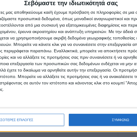
ανάγκες της Κοινότητας, προχωράμε σε
Σεβόμαστε την ιδιωτικότητά σας
τητα του Δήμου μας» υπογραμμίζει ο Δήμος.
άτες μας αποθηκεύουμε και/ή έχουμε πρόσβαση σε πληροφορίες σε μια
ργαζόμαστε προσωπικά δεδομένα, όπως μοναδικοί αναγνωριστικοί και 
στέλλονται από μια συσκευή για εξατομικευμένες διαφημίσεις και περ
εχομένου, έρευνα ακροατηρίου και ανάπτυξη υπηρεσιών.
Με την άδειά σα
χεται να χρησιμοποιήσουμε ακριβή δεδομένα γεωγραφικής τοποθεσίας 
ών. Μπορείτε να κάνετε κλικ για να συναινέσετε στην επεξεργασία απ
ς περιγράφεται παραπάνω. Εναλλακτικά, μπορείτε να αποκτήσετε πρό
ίες και να αλλάξετε τις προτιμήσεις σας πριν συναινέσετε ή να αρνηθεί
ποια επεξεργασία των προσωπικών σας δεδομένων ενδέχεται να μην απ
ρίδα ΝΕΟΣ ΑΓΩΝ στο Google News!
λά έχετε το δικαίωμα να αρνηθείτε αυτήν την επεξεργασία. Οι προτιμήσ
οχή της Καρδίτσας και ευρύτερα της Θεσσαλίας
ιστότοπο. Μπορείτε να αλλάξετε τις προτιμήσεις σας ή να ανακαλέσετε
στρέφοντας σε αυτόν τον ιστότοπο και κάνοντας κλικ στο κουμπί "Απ
ς.
ΕΠΟΜΕΝΟ ΑΡΘΡΟ
Στο 25,2% του γενικού πληθυσμού οι άνω των
65 ετών στην Θεσσαλία
ΣΣΟΤΕΡΕΣ ΕΠΙΛΟΓΕΣ
ΣΥΜΦΩΝΩ