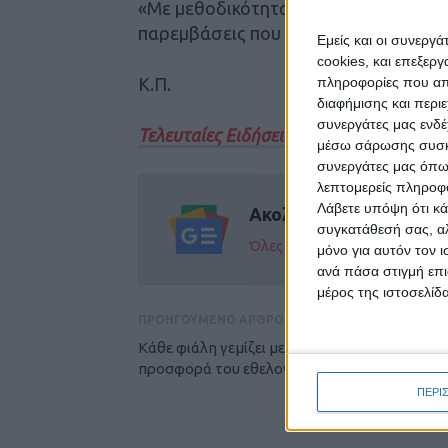
«Με μεθοδικότητα και σεβασμό στις 
παρεμβάσεις που ενισχύουν την ποιό
Εμείς και οι συνεργ
cookies, και επεξε
Κ.Π.
πληροφορίες που απο
διαφήμισης και περι
συνεργάτες μας ενδέ
Τελευταίες Ειδήσεις Σήμερα
μέσω σάρωσης συσκευ
συνεργάτες μας όπω
λεπτομερείς πληροφορ
Λάβετε υπόψη ότι κά
Ακολούθησε την εφημε
συγκατάθεσή σας, αλ
Όλες οι εξελίξεις στην περι
μόνο για αυτόν τον 
ανά πάσα στιγμή επι
μέρος της ιστοσελίδα
ΠΡΟΗΓΟΥΜΕΝΟ ΑΡΘΡΟ
Κάθε φιάλη γεμίζει με την αγάπη και την
προσφορά του εθελοντή
ΠΕΡΙ