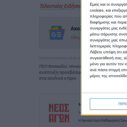
Εμείς και οι συνεργ
Τελευταίες Ειδήσεις Σήμερα
cookies, και επεξε
πληροφορίες που απο
διαφήμισης και περι
Ακολούθησε την εφημε
συνεργάτες μας ενδέ
μέσω σάρωσης συσκευ
Όλες οι εξελίξεις στην περι
συνεργάτες μας όπω
λεπτομερείς πληροφορ
Λάβετε υπόψη ότι κά
συγκατάθεσή σας, αλ
ΠΡΟΗΓΟΥΜΕΝΟ ΑΡΘΡΟ
μόνο για αυτόν τον 
ΠΕΠ Θεσσαλία: «Ανοικτή» η πρόσκληση για
ανά πάσα στιγμή επι
ανάπτυξη προσβάσιμων υποδομών για ΑμΕ
μέρος της ιστοσελίδα
στα σχολικά κτίρια
ΝΕΟΣ ΑΓΩΝ
ΠΕΡΙ
https://neosagon.gr
Η Αρχαιότερη Καθημερινή Πρω