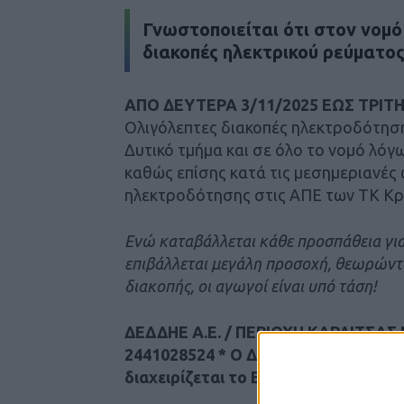
Γνωστοποιείται ότι στον νομό 
διακοπές ηλεκτρικού ρεύματος
ΑΠΟ ΔΕΥΤΕΡΑ 3/11/2025 ΕΩΣ ΤΡΙΤΗ
Ολιγόλεπτες διακοπές ηλεκτροδότηση
Δυτικό τμήμα και σε όλο το νομό λό
καθώς επίσης κατά τις μεσημεριανές
ηλεκτροδότησης στις ΑΠΕ των ΤΚ Κρύ
Ενώ καταβάλλεται κάθε προσπάθεια για
επιβάλλεται μεγάλη προσοχή, θεωρώντα
διακοπής, οι αγωγοί είναι υπό τάση!
ΔΕΔΔΗΕ Α.Ε. / ΠΕΡΙΟΧΗ ΚΑΡΔΙΤΣΑΣ 
2441028524 * Ο ΔΕΔΔΗΕ είναι 51% θυ
διαχειρίζεται το Ελληνικό Δίκτυο Δ