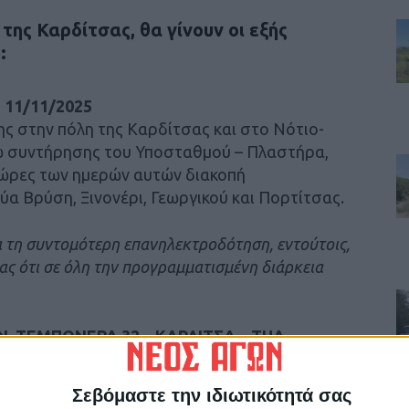
της Καρδίτσας, θα γίνουν οι εξής
:
 11/11/2025
ς στην πόλη της Καρδίτσας και στο Νότιο-
γω συντήρησης του Υποσταθμού – Πλαστήρα,
 ώρες των ημερών αυτών διακοπή
α Βρύση, Ξινονέρι, Γεωργικού και Πορτίτσας.
 τη συντομότερη επανηλεκτροδότηση, εντούτοις,
ς ότι σε όλη την προγραμματισμένη διάρκεια
Ν. ΤΕΜΠΟΝΕΡΑ 32 – ΚΑΡΔΙΤΣΑ – ΤΗΛ.
γατρική εταιρία της ΔΕΗ Α.Ε. που
ιανομής Ηλεκτρικής Ενέργειας
Σεβόμαστε την ιδιωτικότητά σας