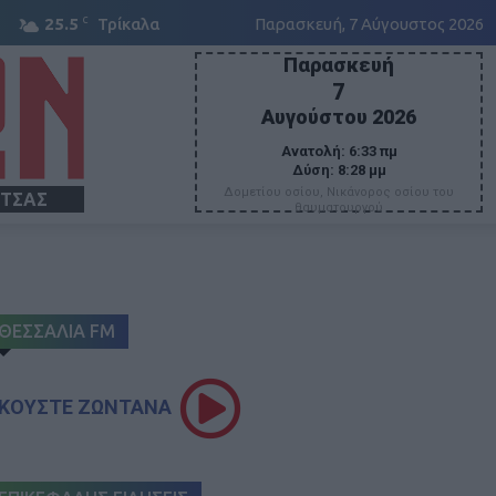
C
25.5
Τρίκαλα
Παρασκευή, 7 Αύγουστος 2026
Παρασκευή
7
Αυγούστου 2026
Ανατολή:
6:33 πμ
Δύση:
8:28 μμ
Δομετίου οσίου, Νικάνορος οσίου του
ΙΤΣΑΣ
θαυματουργού
ΘΕΣΣΑΛΙΑ FM
ΚΟΥΣΤΕ ΖΩΝΤΑΝΑ