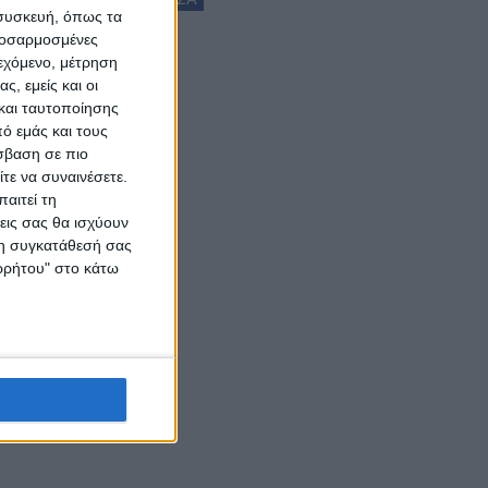
 συσκευή, όπως τα
προσαρμοσμένες
ιεχόμενο, μέτρηση
ς, εμείς και οι
και ταυτοποίησης
ό εμάς και τους
σβαση σε πιο
τε να συναινέσετε.
αιτεί τη
εις σας θα ισχύουν
 τη συγκατάθεσή σας
ορρήτου" στο κάτω