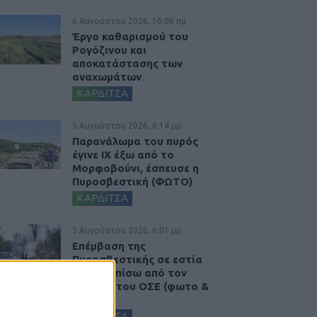
6 Αυγούστου 2026, 10:06 πμ
Έργο καθαρισμού του
Ρογόζινου και
αποκατάστασης των
αναχωμάτων
ΚΑΡΔΙΤΣΑ
5 Αυγούστου 2026, 6:14 μμ
Παρανάλωμα του πυρός
έγινε ΙΧ έξω από το
Μορφοβούνι, έσπευσε η
Πυροσβεστική (ΦΩΤΟ)
ΚΑΡΔΙΤΣΑ
5 Αυγούστου 2026, 6:01 μμ
Επέμβαση της
Πυροσβεστικής σε εστία
φωτιάς πίσω από τον
σταθμό του ΟΣΕ (φωτο &
βιντεο)
ΚΑΡΔΙΤΣΑ