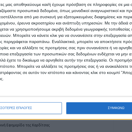
άτες μας αποθηκεύουμε και/ή έχουμε πρόσβαση σε πληροφορίες σε μια
ργαζόμαστε προσωπικά δεδομένα, όπως μοναδικοί αναγνωριστικοί και 
στέλλονται από μια συσκευή για εξατομικευμένες διαφημίσεις και περ
εχομένου, έρευνα ακροατηρίου και ανάπτυξη υπηρεσιών.
Με την άδειά σα
ρίδα ΝΕΟΣ ΑΓΩΝ στο Google News!
χεται να χρησιμοποιήσουμε ακριβή δεδομένα γεωγραφικής τοποθεσίας 
ών. Μπορείτε να κάνετε κλικ για να συναινέσετε στην επεξεργασία απ
οχή της Καρδίτσας και ευρύτερα της Θεσσαλίας
ς περιγράφεται παραπάνω. Εναλλακτικά, μπορείτε να αποκτήσετε πρό
ίες και να αλλάξετε τις προτιμήσεις σας πριν συναινέσετε ή να αρνηθεί
ποια επεξεργασία των προσωπικών σας δεδομένων ενδέχεται να μην απ
λά έχετε το δικαίωμα να αρνηθείτε αυτήν την επεξεργασία. Οι προτιμήσ
ΕΠΟΜΕΝΟ ΑΡΘΡΟ
ιστότοπο. Μπορείτε να αλλάξετε τις προτιμήσεις σας ή να ανακαλέσετε
Έκτακτο δελτίο καιρού από την ΕΜΥ, έρχονται
στρέφοντας σε αυτόν τον ιστότοπο και κάνοντας κλικ στο κουμπί "Απ
Α
ισχυρές βροχές και καταιγίδες από αύριο
ς.
ΣΣΟΤΕΡΕΣ ΕΠΙΛΟΓΕΣ
ΣΥΜΦΩΝΩ
ινή Εφημερίδα της Καρδίτσας