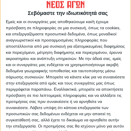
ΠΡΟΗΓΟΥΜΕΝΟ ΑΡΘΡΟ
ΕΠΟΜΕΝΟ ΑΡΘΡΟ
«Έπεσαν» οι υπογραφές για
Στενό πρέσινγκ 1/4/2023
Σεβόμαστε την ιδιωτικότητά σας
τον πολυχώρο Κοινωνικής
Εμείς και οι συνεργάτες μας αποθηκεύουμε και/ή έχουμε
Αλληλεγγύης
πρόσβαση σε πληροφορίες σε μια συσκευή, όπως τα cookies,
και επεξεργαζόμαστε προσωπικά δεδομένα, όπως μοναδικοί
αναγνωριστικοί και προσαρμοσμένες πληροφορίες που
αποστέλλονται από μια συσκευή για εξατομικευμένες διαφημίσεις
και περιεχόμενο, μέτρηση διαφήμισης και περιεχομένου, έρευνα
ακροατηρίου και ανάπτυξη υπηρεσιών.
Με την άδειά σας, εμείς
και οι συνεργάτες μας ενδέχεται να χρησιμοποιήσουμε ακριβή
δεδομένα γεωγραφικής τοποθεσίας και ταυτοποίησης μέσω
σάρωσης συσκευών. Μπορείτε να κάνετε κλικ για να συναινέσετε
ΝΕΟΣ ΑΓΩΝ
στην επεξεργασία από εμάς και τους συνεργάτες μας όπως
περιγράφεται παραπάνω. Εναλλακτικά, μπορείτε να αποκτήσετε
https://neosagon.gr
πρόσβαση σε πιο λεπτομερείς πληροφορίες και να αλλάξετε τις
Η Αρχαιότερη Καθημερινή Πρωινή Εφημερίδα της Καρδίτσας
προτιμήσεις σας πριν συναινέσετε ή να αρνηθείτε να
συναινέσετε.
Λάβετε υπόψη ότι κάποια επεξεργασία των
προσωπικών σας δεδομένων ενδέχεται να μην απαιτεί τη
συγκατάθεσή σας, αλλά έχετε το δικαίωμα να αρνηθείτε αυτήν
την επεξεργασία. Οι προτιμήσεις σας θα ισχύουν μόνο για αυτόν