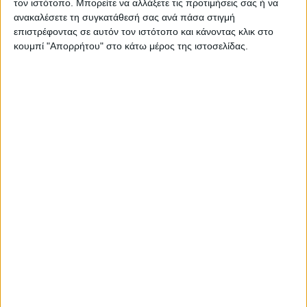
τον ιστότοπο. Μπορείτε να αλλάξετε τις προτιμήσεις σας ή να
ΠΑΡΟΜΟΙΑ ΑΡΘΡΑ
ανακαλέσετε τη συγκατάθεσή σας ανά πάσα στιγμή
επιστρέφοντας σε αυτόν τον ιστότοπο και κάνοντας κλικ στο
κουμπί "Απορρήτου" στο κάτω μέρος της ιστοσελίδας.
RADIO INTERVIEWS
Στενό Πρέσινγκ 8/8/2026