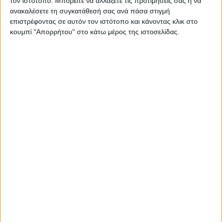
τον ιστότοπο. Μπορείτε να αλλάξετε τις προτιμήσεις σας ή να
ανακαλέσετε τη συγκατάθεσή σας ανά πάσα στιγμή
επιστρέφοντας σε αυτόν τον ιστότοπο και κάνοντας κλικ στο
κουμπί "Απορρήτου" στο κάτω μέρος της ιστοσελίδας.
RADIO INTERVIEWS
Στενό Πρέσινγκ 4/8/2026