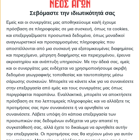
ΠΡΟΗΓΟΥΜΕΝΟ ΑΡΘΡΟ
ΕΠΟΜΕΝΟ ΑΡΘΡΟ
Έλλειψη αρνιών για το Πάσχα
Γκόλ στα ερτζιανά 15/4/2025
Σεβόμαστε την ιδιωτικότητά σας
_ Ιωάννης Γκουρομπίνος
Εμείς και οι συνεργάτες μας αποθηκεύουμε και/ή έχουμε
πρόσβαση σε πληροφορίες σε μια συσκευή, όπως τα cookies,
και επεξεργαζόμαστε προσωπικά δεδομένα, όπως μοναδικοί
αναγνωριστικοί και προσαρμοσμένες πληροφορίες που
αποστέλλονται από μια συσκευή για εξατομικευμένες διαφημίσεις
και περιεχόμενο, μέτρηση διαφήμισης και περιεχομένου, έρευνα
ακροατηρίου και ανάπτυξη υπηρεσιών.
Με την άδειά σας, εμείς
και οι συνεργάτες μας ενδέχεται να χρησιμοποιήσουμε ακριβή
δεδομένα γεωγραφικής τοποθεσίας και ταυτοποίησης μέσω
ΝΕΟΣ ΑΓΩΝ
σάρωσης συσκευών. Μπορείτε να κάνετε κλικ για να συναινέσετε
στην επεξεργασία από εμάς και τους συνεργάτες μας όπως
https://neosagon.gr
περιγράφεται παραπάνω. Εναλλακτικά, μπορείτε να αποκτήσετε
Η Αρχαιότερη Καθημερινή Πρωινή Εφημερίδα της Καρδίτσας
πρόσβαση σε πιο λεπτομερείς πληροφορίες και να αλλάξετε τις
προτιμήσεις σας πριν συναινέσετε ή να αρνηθείτε να
συναινέσετε.
Λάβετε υπόψη ότι κάποια επεξεργασία των
προσωπικών σας δεδομένων ενδέχεται να μην απαιτεί τη
συγκατάθεσή σας, αλλά έχετε το δικαίωμα να αρνηθείτε αυτήν
την επεξεργασία. Οι προτιμήσεις σας θα ισχύουν μόνο για αυτόν
ΠΑΡΟΜΟΙΑ ΑΡΘΡΑ