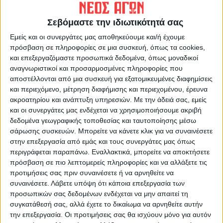
ΠΡΟΗΓΟΥΜΕΝΟ ΑΡΘΡΟ
ΕΠΟΜΕΝΟ ΑΡΘΡΟ
Κάλεσμα για κινητοποίηση
Από τα 20άρια στα… χιόνια
Σεβόμαστε την ιδιωτικότητά σας
απευθύνουν οι αγρότες _
το Σαββατοκύριακο-χιόνια
Εμείς και οι συνεργάτες μας αποθηκεύουμε και/ή έχουμε
Κώστας Τζέλας
και στα πεδινά της Θεσσαλίας
πρόσβαση σε πληροφορίες σε μια συσκευή, όπως τα cookies,
και επεξεργαζόμαστε προσωπικά δεδομένα, όπως μοναδικοί
αναγνωριστικοί και προσαρμοσμένες πληροφορίες που
αποστέλλονται από μια συσκευή για εξατομικευμένες διαφημίσεις
και περιεχόμενο, μέτρηση διαφήμισης και περιεχομένου, έρευνα
ακροατηρίου και ανάπτυξη υπηρεσιών.
Με την άδειά σας, εμείς
και οι συνεργάτες μας ενδέχεται να χρησιμοποιήσουμε ακριβή
δεδομένα γεωγραφικής τοποθεσίας και ταυτοποίησης μέσω
σάρωσης συσκευών. Μπορείτε να κάνετε κλικ για να συναινέσετε
ΝΕΟΣ ΑΓΩΝ
στην επεξεργασία από εμάς και τους συνεργάτες μας όπως
περιγράφεται παραπάνω. Εναλλακτικά, μπορείτε να αποκτήσετε
https://neosagon.gr
πρόσβαση σε πιο λεπτομερείς πληροφορίες και να αλλάξετε τις
Η Αρχαιότερη Καθημερινή Πρωινή Εφημερίδα της Καρδίτσας
προτιμήσεις σας πριν συναινέσετε ή να αρνηθείτε να
συναινέσετε.
Λάβετε υπόψη ότι κάποια επεξεργασία των
προσωπικών σας δεδομένων ενδέχεται να μην απαιτεί τη
συγκατάθεσή σας, αλλά έχετε το δικαίωμα να αρνηθείτε αυτήν
την επεξεργασία. Οι προτιμήσεις σας θα ισχύουν μόνο για αυτόν