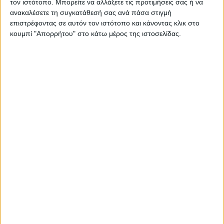
τον ιστότοπο. Μπορείτε να αλλάξετε τις προτιμήσεις σας ή να
ΠΑΡΟΜΟΙΑ ΑΡΘΡΑ
ανακαλέσετε τη συγκατάθεσή σας ανά πάσα στιγμή
επιστρέφοντας σε αυτόν τον ιστότοπο και κάνοντας κλικ στο
κουμπί "Απορρήτου" στο κάτω μέρος της ιστοσελίδας.
RADIO INTERVIEWS
Στενό Πρέσινγκ 4/8/2026