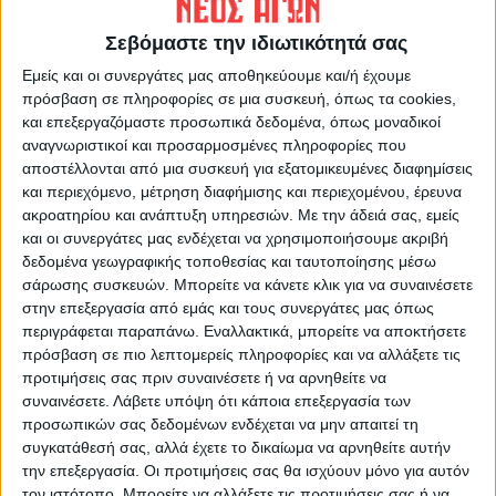
ΠΡΟΗΓΟΥΜΕΝΟ ΑΡΘΡΟ
ΕΠΟΜΕΝΟ ΑΡΘΡΟ
Τελευταίες πινελιές...
Γκόλ στα ερτζιανά 20/1/2024
Σεβόμαστε την ιδιωτικότητά σας
Εμείς και οι συνεργάτες μας αποθηκεύουμε και/ή έχουμε
πρόσβαση σε πληροφορίες σε μια συσκευή, όπως τα cookies,
και επεξεργαζόμαστε προσωπικά δεδομένα, όπως μοναδικοί
αναγνωριστικοί και προσαρμοσμένες πληροφορίες που
αποστέλλονται από μια συσκευή για εξατομικευμένες διαφημίσεις
και περιεχόμενο, μέτρηση διαφήμισης και περιεχομένου, έρευνα
ακροατηρίου και ανάπτυξη υπηρεσιών.
Με την άδειά σας, εμείς
και οι συνεργάτες μας ενδέχεται να χρησιμοποιήσουμε ακριβή
ΝΕΟΣ ΑΓΩΝ
δεδομένα γεωγραφικής τοποθεσίας και ταυτοποίησης μέσω
σάρωσης συσκευών. Μπορείτε να κάνετε κλικ για να συναινέσετε
https://neosagon.gr
στην επεξεργασία από εμάς και τους συνεργάτες μας όπως
Η Αρχαιότερη Καθημερινή Πρωινή Εφημερίδα της Καρδίτσας
περιγράφεται παραπάνω. Εναλλακτικά, μπορείτε να αποκτήσετε
πρόσβαση σε πιο λεπτομερείς πληροφορίες και να αλλάξετε τις
προτιμήσεις σας πριν συναινέσετε ή να αρνηθείτε να
συναινέσετε.
Λάβετε υπόψη ότι κάποια επεξεργασία των
προσωπικών σας δεδομένων ενδέχεται να μην απαιτεί τη
συγκατάθεσή σας, αλλά έχετε το δικαίωμα να αρνηθείτε αυτήν
ΠΑΡΟΜΟΙΑ ΑΡΘΡΑ
την επεξεργασία. Οι προτιμήσεις σας θα ισχύουν μόνο για αυτόν
τον ιστότοπο. Μπορείτε να αλλάξετε τις προτιμήσεις σας ή να