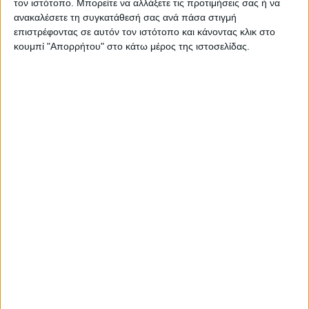
τον ιστότοπο. Μπορείτε να αλλάξετε τις προτιμήσεις σας ή να
ΠΑΡΟΜΟΙΑ ΑΡΘΡΑ
ανακαλέσετε τη συγκατάθεσή σας ανά πάσα στιγμή
επιστρέφοντας σε αυτόν τον ιστότοπο και κάνοντας κλικ στο
κουμπί "Απορρήτου" στο κάτω μέρος της ιστοσελίδας.
RADIO INTERVIEWS
Στενό Πρέσινγκ 4/8/2026