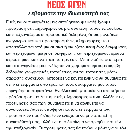
ΠΡΟΗΓΟΥΜΕΝΟ ΑΡΘΡΟ
ΕΠΟΜΕΝΟ ΑΡΘΡΟ
Γκόλ στα ερτζιανά 26/4/2023
Κέρδισε... έδαφος το σιτάρι
Σεβόμαστε την ιδιωτικότητά σας
στις φετινές σπορές στην
Εμείς και οι συνεργάτες μας αποθηκεύουμε και/ή έχουμε
Καρδίτσα
πρόσβαση σε πληροφορίες σε μια συσκευή, όπως τα cookies,
και επεξεργαζόμαστε προσωπικά δεδομένα, όπως μοναδικοί
αναγνωριστικοί και προσαρμοσμένες πληροφορίες που
αποστέλλονται από μια συσκευή για εξατομικευμένες διαφημίσεις
και περιεχόμενο, μέτρηση διαφήμισης και περιεχομένου, έρευνα
ακροατηρίου και ανάπτυξη υπηρεσιών.
Με την άδειά σας, εμείς
και οι συνεργάτες μας ενδέχεται να χρησιμοποιήσουμε ακριβή
δεδομένα γεωγραφικής τοποθεσίας και ταυτοποίησης μέσω
σάρωσης συσκευών. Μπορείτε να κάνετε κλικ για να συναινέσετε
ΝΕΟΣ ΑΓΩΝ
στην επεξεργασία από εμάς και τους συνεργάτες μας όπως
περιγράφεται παραπάνω. Εναλλακτικά, μπορείτε να αποκτήσετε
https://neosagon.gr
πρόσβαση σε πιο λεπτομερείς πληροφορίες και να αλλάξετε τις
Η Αρχαιότερη Καθημερινή Πρωινή Εφημερίδα της Καρδίτσας
προτιμήσεις σας πριν συναινέσετε ή να αρνηθείτε να
συναινέσετε.
Λάβετε υπόψη ότι κάποια επεξεργασία των
προσωπικών σας δεδομένων ενδέχεται να μην απαιτεί τη
συγκατάθεσή σας, αλλά έχετε το δικαίωμα να αρνηθείτε αυτήν
την επεξεργασία. Οι προτιμήσεις σας θα ισχύουν μόνο για αυτόν