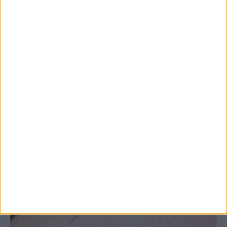
Θετικό το εμπορικό ισοζύγιο στη
Θεσσαλία, με την Καρδίτσα όμως ουραγό
στις εξαγωγές (πίνακες)
ΚΑΡΔΙΤΣΑ