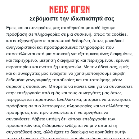
ΠΡΟΗΓΟΥΜΕΝΟ ΑΡΘΡΟ
ΕΠΟΜΕΝΟ ΑΡΘΡΟ
Στενό πρέσινγκ 27/5/2025
Τρίκαλα: Θρήνος στο
τελευταίο «αντίο» του
Σεβόμαστε την ιδιωτικότητά σας
30χρονο Στέφανου - Τραγική
Εμείς και οι συνεργάτες μας αποθηκεύουμε και/ή έχουμε
φιγούρα η αρραβωνιαστικιά
πρόσβαση σε πληροφορίες σε μια συσκευή, όπως τα cookies,
του
και επεξεργαζόμαστε προσωπικά δεδομένα, όπως μοναδικοί
αναγνωριστικοί και προσαρμοσμένες πληροφορίες που
αποστέλλονται από μια συσκευή για εξατομικευμένες διαφημίσεις
και περιεχόμενο, μέτρηση διαφήμισης και περιεχομένου, έρευνα
ακροατηρίου και ανάπτυξη υπηρεσιών.
Με την άδειά σας, εμείς
και οι συνεργάτες μας ενδέχεται να χρησιμοποιήσουμε ακριβή
δεδομένα γεωγραφικής τοποθεσίας και ταυτοποίησης μέσω
σάρωσης συσκευών. Μπορείτε να κάνετε κλικ για να συναινέσετε
στην επεξεργασία από εμάς και τους συνεργάτες μας όπως
ΝΕΟΣ ΑΓΩΝ
περιγράφεται παραπάνω. Εναλλακτικά, μπορείτε να αποκτήσετε
πρόσβαση σε πιο λεπτομερείς πληροφορίες και να αλλάξετε τις
https://neosagon.gr
προτιμήσεις σας πριν συναινέσετε ή να αρνηθείτε να
Η Αρχαιότερη Καθημερινή Πρωινή Εφημερίδα της Καρδίτσας
συναινέσετε.
Λάβετε υπόψη ότι κάποια επεξεργασία των
προσωπικών σας δεδομένων ενδέχεται να μην απαιτεί τη
συγκατάθεσή σας, αλλά έχετε το δικαίωμα να αρνηθείτε αυτήν
την επεξεργασία. Οι προτιμήσεις σας θα ισχύουν μόνο για αυτόν