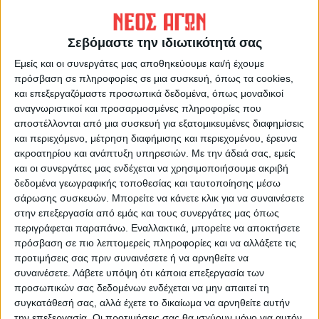
ΠΡΟΗΓΟΥΜΕΝΟ ΑΡΘΡΟ
ΕΠΟΜΕΝΟ ΑΡΘΡΟ
Έπεσαν οι υπογραφές για τις
Γκόλ στα ερτζιανά 29/4/2025
4 συμβάσεις αποκατάστασης
Σεβόμαστε την ιδιωτικότητά σας
οδικών υποδομών στη
Εμείς και οι συνεργάτες μας αποθηκεύουμε και/ή έχουμε
Θεσσαλία παρουσία Δήμα
πρόσβαση σε πληροφορίες σε μια συσκευή, όπως τα cookies,
(ΦΩΤΟ+video)
και επεξεργαζόμαστε προσωπικά δεδομένα, όπως μοναδικοί
αναγνωριστικοί και προσαρμοσμένες πληροφορίες που
αποστέλλονται από μια συσκευή για εξατομικευμένες διαφημίσεις
και περιεχόμενο, μέτρηση διαφήμισης και περιεχομένου, έρευνα
ακροατηρίου και ανάπτυξη υπηρεσιών.
Με την άδειά σας, εμείς
και οι συνεργάτες μας ενδέχεται να χρησιμοποιήσουμε ακριβή
δεδομένα γεωγραφικής τοποθεσίας και ταυτοποίησης μέσω
σάρωσης συσκευών. Μπορείτε να κάνετε κλικ για να συναινέσετε
στην επεξεργασία από εμάς και τους συνεργάτες μας όπως
ΝΕΟΣ ΑΓΩΝ
περιγράφεται παραπάνω. Εναλλακτικά, μπορείτε να αποκτήσετε
πρόσβαση σε πιο λεπτομερείς πληροφορίες και να αλλάξετε τις
https://neosagon.gr
προτιμήσεις σας πριν συναινέσετε ή να αρνηθείτε να
Η Αρχαιότερη Καθημερινή Πρωινή Εφημερίδα της Καρδίτσας
συναινέσετε.
Λάβετε υπόψη ότι κάποια επεξεργασία των
προσωπικών σας δεδομένων ενδέχεται να μην απαιτεί τη
συγκατάθεσή σας, αλλά έχετε το δικαίωμα να αρνηθείτε αυτήν
την επεξεργασία. Οι προτιμήσεις σας θα ισχύουν μόνο για αυτόν