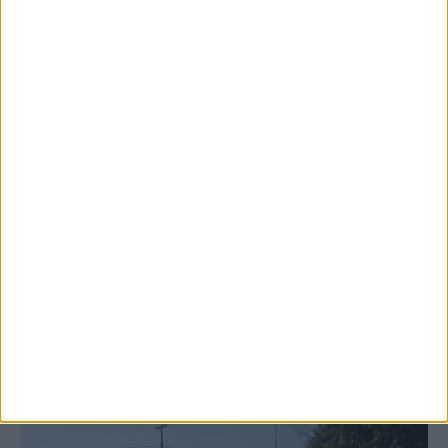
6 Αυγούστου 2026, 10:11 πμ
Ξεκινά η κατεδάφιση ετοιμόρροπων
κτιρίων σε Αγναντερό και Ριζοβούνι
ΚΑΡΔΙΤΣΑ