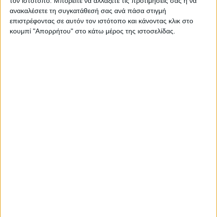
τον ιστότοπο. Μπορείτε να αλλάξετε τις προτιμήσεις σας ή να
ανακαλέσετε τη συγκατάθεσή σας ανά πάσα στιγμή
επιστρέφοντας σε αυτόν τον ιστότοπο και κάνοντας κλικ στο
κουμπί "Απορρήτου" στο κάτω μέρος της ιστοσελίδας.
RADIO INTERVIEWS
Στενό Πρέσινγκ 8/8/2026