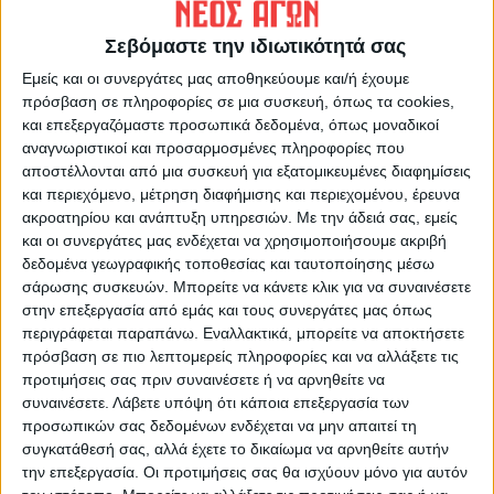
ΠΡΟΗΓΟΥΜΕΝΟ ΑΡΘΡΟ
ΕΠΟΜΕΝΟ ΑΡΘΡΟ
Φτιαγμένοι από... κρίσεις!
Γκολ στα... ερτζιανά
Σεβόμαστε την ιδιωτικότητά σας
29/9/2022
Εμείς και οι συνεργάτες μας αποθηκεύουμε και/ή έχουμε
πρόσβαση σε πληροφορίες σε μια συσκευή, όπως τα cookies,
και επεξεργαζόμαστε προσωπικά δεδομένα, όπως μοναδικοί
αναγνωριστικοί και προσαρμοσμένες πληροφορίες που
αποστέλλονται από μια συσκευή για εξατομικευμένες διαφημίσεις
και περιεχόμενο, μέτρηση διαφήμισης και περιεχομένου, έρευνα
ακροατηρίου και ανάπτυξη υπηρεσιών.
Με την άδειά σας, εμείς
και οι συνεργάτες μας ενδέχεται να χρησιμοποιήσουμε ακριβή
δεδομένα γεωγραφικής τοποθεσίας και ταυτοποίησης μέσω
ΝΕΟΣ ΑΓΩΝ
σάρωσης συσκευών. Μπορείτε να κάνετε κλικ για να συναινέσετε
στην επεξεργασία από εμάς και τους συνεργάτες μας όπως
https://neosagon.gr
περιγράφεται παραπάνω. Εναλλακτικά, μπορείτε να αποκτήσετε
Η Αρχαιότερη Καθημερινή Πρωινή Εφημερίδα της Καρδίτσας
πρόσβαση σε πιο λεπτομερείς πληροφορίες και να αλλάξετε τις
προτιμήσεις σας πριν συναινέσετε ή να αρνηθείτε να
συναινέσετε.
Λάβετε υπόψη ότι κάποια επεξεργασία των
προσωπικών σας δεδομένων ενδέχεται να μην απαιτεί τη
συγκατάθεσή σας, αλλά έχετε το δικαίωμα να αρνηθείτε αυτήν
την επεξεργασία. Οι προτιμήσεις σας θα ισχύουν μόνο για αυτόν
ΠΑΡΟΜΟΙΑ ΑΡΘΡΑ