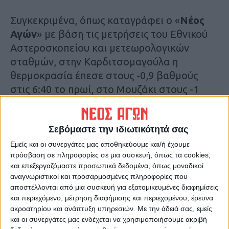
Συγκεκριμένα, όπως καταγράφει ο «
Νέος
Αγών
» με βάση τις μετρήσεις του Εθνικού
Αστεροσκοπείου και μετεωρολογικών
σταθμών, στην Καρδιτσομαγούλα η
θερμοκρασία έπεσε στους -0,9 βαθμούς
στις 6:40 το πρωί, στο Μουζάκι στους -1
στις 6:50 το πρωί, στο Σμόκοβο στους -2,6
βαθμούς στις 5:50 το πρωί, στην Απιδιά
Σεβόμαστε την ιδιωτικότητά σας
στους -0,2 στις 6:20, στη Μυρίνη στους -1,2
στις 5:58 και στους -1,3 βαθμούς στο Φυλλο
Εμείς και οι συνεργάτες μας αποθηκεύουμε και/ή έχουμε
πρόσβαση σε πληροφορίες σε μια συσκευή, όπως τα cookies,
στις 6:55 το πρωί.
και επεξεργαζόμαστε προσωπικά δεδομένα, όπως μοναδικοί
αναγνωριστικοί και προσαρμοσμένες πληροφορίες που
αποστέλλονται από μια συσκευή για εξατομικευμένες διαφημίσεις
και περιεχόμενο, μέτρηση διαφήμισης και περιεχομένου, έρευνα
ακροατηρίου και ανάπτυξη υπηρεσιών.
Με την άδειά σας, εμείς
και οι συνεργάτες μας ενδέχεται να χρησιμοποιήσουμε ακριβή