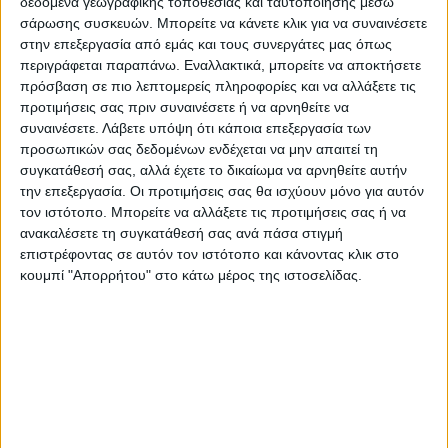
δεδομένα γεωγραφικής τοποθεσίας και ταυτοποίησης μέσω
σάρωσης συσκευών. Μπορείτε να κάνετε κλικ για να συναινέσετε
στην επεξεργασία από εμάς και τους συνεργάτες μας όπως
περιγράφεται παραπάνω. Εναλλακτικά, μπορείτε να αποκτήσετε
πρόσβαση σε πιο λεπτομερείς πληροφορίες και να αλλάξετε τις
προτιμήσεις σας πριν συναινέσετε ή να αρνηθείτε να
συναινέσετε.
Λάβετε υπόψη ότι κάποια επεξεργασία των
προσωπικών σας δεδομένων ενδέχεται να μην απαιτεί τη
συγκατάθεσή σας, αλλά έχετε το δικαίωμα να αρνηθείτε αυτήν
την επεξεργασία. Οι προτιμήσεις σας θα ισχύουν μόνο για αυτόν
τον ιστότοπο. Μπορείτε να αλλάξετε τις προτιμήσεις σας ή να
ανακαλέσετε τη συγκατάθεσή σας ανά πάσα στιγμή
επιστρέφοντας σε αυτόν τον ιστότοπο και κάνοντας κλικ στο
Θα φανεί αν ο παγετός μέσα στην άνοιξη θα
κουμπί "Απορρήτου" στο κάτω μέρος της ιστοσελίδας.
έχει επιπτώσεις στις δεντροκαλλιέργειες και
στα κηπευτικά. Στον κάμπο τα δέντρα
βρίσκονται στα μέσα της ανθοφορίας και ο
παγετός αυξανει τον κίνδυνο πρόκλησης
ζημιών.