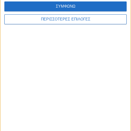
ΣΥΜΦΩΝΩ
ΠΕΡΙΣΣΟΤΕΡΕΣ ΕΠΙΛΟΓΕΣ
ΚΑΡΔΙΤΣΑ
Άρχισε η ιερακοθηρία στο Παυσίλυπο για
τα κορακοειδή (ΒΙΝΤΕΟ)