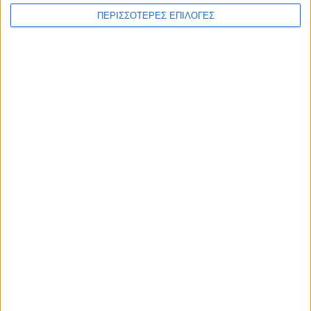
ΠΕΡΙΣΣΟΤΕΡΕΣ ΕΠΙΛΟΓΕΣ
ΕΠΙΚΕΦΑΛΗΣ ΕΙΔΗΣΕΙΣ
8 Αυγούστου 2026, 1:21 μμ