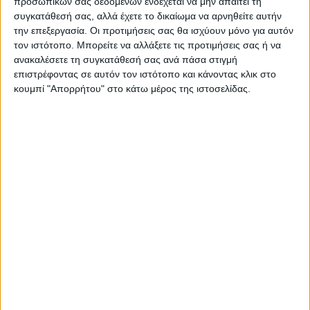
προσωπικών σας δεδομένων ενδέχεται να μην απαιτεί τη
συγκατάθεσή σας, αλλά έχετε το δικαίωμα να αρνηθείτε αυτήν
την επεξεργασία. Οι προτιμήσεις σας θα ισχύουν μόνο για αυτόν
ΝΕΟΣ ΑΓΩΝ
τον ιστότοπο. Μπορείτε να αλλάξετε τις προτιμήσεις σας ή να
ανακαλέσετε τη συγκατάθεσή σας ανά πάσα στιγμή
https://neosagon.gr
επιστρέφοντας σε αυτόν τον ιστότοπο και κάνοντας κλικ στο
Η Αρχαιότερη Καθημερινή Πρωινή Εφημερίδα της Καρδίτσας
κουμπί "Απορρήτου" στο κάτω μέρος της ιστοσελίδας.
ΠΑΡΟΜΟΙΑ ΑΡΘΡΑ