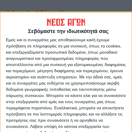
Τελευταίες Ειδήσεις Σήμερα
Σεβόμαστε την ιδιωτικότητά σας
Ακολούθησε την εφημερίδα ΝΕΟΣ
Εμείς και οι συνεργάτες μας αποθηκεύουμε και/ή έχουμε
ΑΓΩΝ στο Google News!
πρόσβαση σε πληροφορίες σε μια συσκευή, όπως τα cookies,
Όλες οι εξελίξεις στην περιοχή της
και επεξεργαζόμαστε προσωπικά δεδομένα, όπως μοναδικοί
Καρδίτσας και ευρύτερα της Θεσσαλίας
αναγνωριστικοί και προσαρμοσμένες πληροφορίες που
αποστέλλονται από μια συσκευή για εξατομικευμένες διαφημίσεις
και περιεχόμενο, μέτρηση διαφήμισης και περιεχομένου, έρευνα
ΠΡΟΗΓΟΥΜΕΝΟ ΑΡΘΡΟ
ΕΠΟΜΕΝΟ ΑΡΘΡΟ
ακροατηρίου και ανάπτυξη υπηρεσιών.
Με την άδειά σας, εμείς
και οι συνεργάτες μας ενδέχεται να χρησιμοποιήσουμε ακριβή
Το τραγικό στοιχείο της
Γκόλ στα ερτζιανά 25/9/2023
δεδομένα γεωγραφικής τοποθεσίας και ταυτοποίησης μέσω
υπόθεσης...
σάρωσης συσκευών. Μπορείτε να κάνετε κλικ για να συναινέσετε
στην επεξεργασία από εμάς και τους συνεργάτες μας όπως
περιγράφεται παραπάνω. Εναλλακτικά, μπορείτε να αποκτήσετε
πρόσβαση σε πιο λεπτομερείς πληροφορίες και να αλλάξετε τις
προτιμήσεις σας πριν συναινέσετε ή να αρνηθείτε να
συναινέσετε.
Λάβετε υπόψη ότι κάποια επεξεργασία των