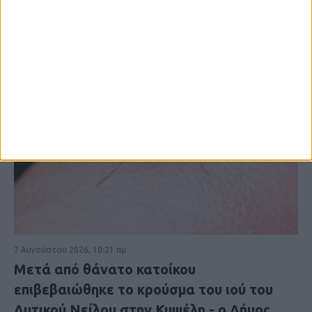
7 Αυγούστου 2026, 10:21 πμ
Μετά από θάνατο κατοίκου
επιβεβαιώθηκε το κρούσμα του ιού του
Δυτικού Νείλου στην Κυψέλη - ο Δήμος