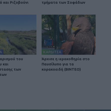
ό και Ριζοβούνι
τμήματα των Σοφάδων
Α
ΚΑΡΔΙΤΣΑ
αρισμού του
Άρχισε η ιερακοθηρία στο
υ και
Παυσίλυπο για τα
στασης των
κορακοειδή (ΒΙΝΤΕΟ)
των