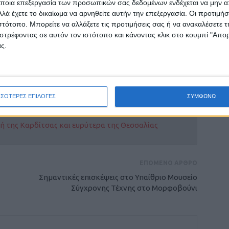
ποια επεξεργασία των προσωπικών σας δεδομένων ενδέχεται να μην απ
οδικών έργων.
λά έχετε το δικαίωμα να αρνηθείτε αυτήν την επεξεργασία. Οι προτιμήσ
ιστότοπο. Μπορείτε να αλλάξετε τις προτιμήσεις σας ή να ανακαλέσετε
 στο υπ’ όψη τμήμα έχει εκτελεστεί στο
στρέφοντας σε αυτόν τον ιστότοπο και κάνοντας κλικ στο κουμπί "Απ
ς.
ΣΣΟΤΕΡΕΣ ΕΠΙΛΟΓΕΣ
ΣΥΜΦΩΝΩ
ρίδα ΝΕΟΣ ΑΓΩΝ στο Google News!
οχή της Καρδίτσας και ευρύτερα της Θεσσαλίας
ΕΠΟΜΕΝΟ ΑΡΘΡΟ
Σημαντικές επισκέψεις στο Υπαίθριο Μουσείο
Σύγχρονης Τέχνης στο Μορφοβούνι