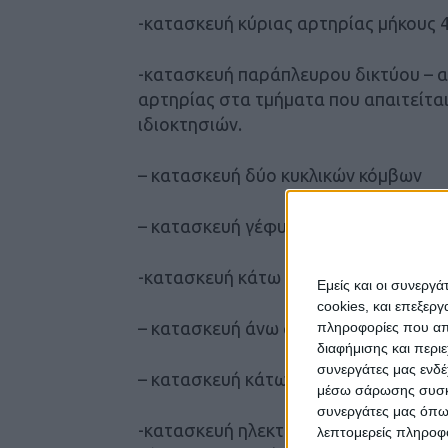
-κατασκευή κύριας αρτηρίας μήκους 
-κατασκευή παράπλευρου δικτύου – α
αρτηρίας στα τμήματα που απαιτείτα
ιδιοκτησιών.
– κατασκευή δύο κυκλικών κόμβων
– κατασκευή γέφυρας στον ποταμό Εν
-κατασκευή κάτω διάβασης στην οδό 
Εμείς και οι συνεργ
cookies, και επεξε
– κατασκευή άνω διάβασης στη Χ.Θ. 
πληροφορίες που απο
διαφήμισης και περι
συνεργάτες μας ενδέ
– κατασκευή κάτω διάβασης στη Χ.Θ.
μέσω σάρωσης συσκευ
συνεργάτες μας όπω
-κατασκευή ηλεκτροφωτισμού σύμφωνα
λεπτομερείς πληροφορ