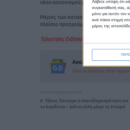
Λάβετε υπόψη ότι κά
νέου κανονισμού μελετών φωτισμού 
συγκατάθεσή σας, αλ
μόνο για αυτόν τον 
Μέρος των κατασκευαστικών εργασιών
ανά πάσα στιγμή επι
πλαίσιο προηγούμενης εργολαβίας
μέρος της ιστοσελίδα
Τελευταίες Ειδήσεις Σήμερα
ΠΕΡΙ
Ακολούθησε την εφημε
Όλες οι εξελίξεις στην περι
ΠΡΟΗΓΟΥΜΕΝΟ ΑΡΘΡΟ
Κ. Τέλιος: Σύντομα η επαναδημοπράτηση για
το Καρδίτσα – Δέλτα αλλά μέχρι το Σταυρό