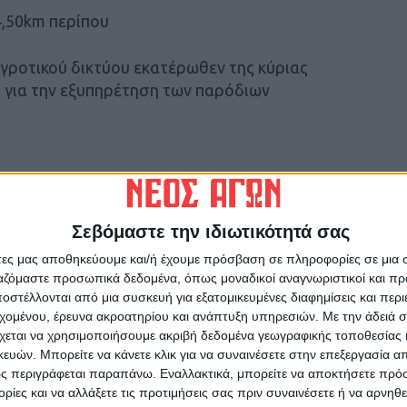
4,50km περίπου
γροτικού δικτύου εκατέρωθεν της κύριας
ι για την εξυπηρέτηση των παρόδιων
ιπέα στην Χ.Θ. 4+137
Σεβόμαστε την ιδιωτικότητά σας
Συκεώνα – Μικρό Βουνό στην Χ.Θ. 5+744
άτες μας αποθηκεύουμε και/ή έχουμε πρόσβαση σε πληροφορίες σε μια
ργαζόμαστε προσωπικά δεδομένα, όπως μοναδικοί αναγνωριστικοί και 
6+999
στέλλονται από μια συσκευή για εξατομικευμένες διαφημίσεις και περ
εχομένου, έρευνα ακροατηρίου και ανάπτυξη υπηρεσιών.
Με την άδειά σα
χεται να χρησιμοποιήσουμε ακριβή δεδομένα γεωγραφικής τοποθεσίας 
 4+810
ών. Μπορείτε να κάνετε κλικ για να συναινέσετε στην επεξεργασία απ
ς περιγράφεται παραπάνω. Εναλλακτικά, μπορείτε να αποκτήσετε πρό
 με την εγκεκριμένη μελέτη Η/Μ, και του
ίες και να αλλάξετε τις προτιμήσεις σας πριν συναινέσετε ή να αρνηθεί