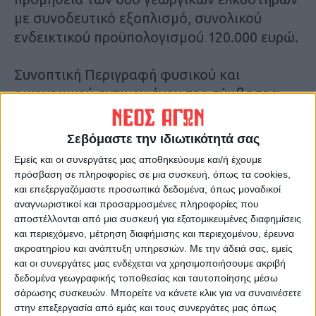
με συνοδευτικό εξοπλισμό, συνολικού
ενδεικτικού προϋπολογισμού 120.000 ευρώ.
Συνοπτική Περιγραφή φυσικού και
οικονομικού αντικειμένου της σύμβασης:
-προμήθεια δύο γεωργικών ελκυστήρων
Σεβόμαστε την ιδιωτικότητά σας
(CPV 16700000- 2), και δυο ειδικών
Εμείς και οι συνεργάτες μας αποθηκεύουμε και/ή έχουμε
παρελκόμενων (Α και Β) καταστροφέα
πρόσβαση σε πληροφορίες σε μια συσκευή, όπως τα cookies,
χόρτων και κλαδιών με υδραυλικό βραχίονα
και επεξεργαζόμαστε προσωπικά δεδομένα, όπως μοναδικοί
αναγνωριστικοί και προσαρμοσμένες πληροφορίες που
, για τις ανάγκες του Δήμου Παλαμά, σε
αποστέλλονται από μια συσκευή για εξατομικευμένες διαφημίσεις
καθαριότητα και πρασίνου καθώς και για
και περιεχόμενο, μέτρηση διαφήμισης και περιεχομένου, έρευνα
τον θρυμματισμό θάμνων και κλαδιών
ακροατηρίου και ανάπτυξη υπηρεσιών.
Με την άδειά σας, εμείς
δένδρων, κυρίως στα πλαϊνά των οδών.
και οι συνεργάτες μας ενδέχεται να χρησιμοποιήσουμε ακριβή
δεδομένα γεωγραφικής τοποθεσίας και ταυτοποίησης μέσω
σάρωσης συσκευών. Μπορείτε να κάνετε κλικ για να συναινέσετε
Τελευταίες Ειδήσεις Σήμερα
στην επεξεργασία από εμάς και τους συνεργάτες μας όπως