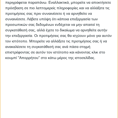
περιγράφεται παραπάνω. Εναλλακτικά, μπορείτε να αποκτήσετε
πρόσβαση σε πιο λεπτομερείς πληροφορίες και να αλλάξετε τις
Ακολούθησε την εφημερίδα ΝΕΟΣ
προτιμήσεις σας πριν συναινέσετε ή να αρνηθείτε να
συναινέσετε.
Λάβετε υπόψη ότι κάποια επεξεργασία των
ΑΓΩΝ στο Google News!
προσωπικών σας δεδομένων ενδέχεται να μην απαιτεί τη
Όλες οι εξελίξεις στην περιοχή της
συγκατάθεσή σας, αλλά έχετε το δικαίωμα να αρνηθείτε αυτήν
Καρδίτσας και ευρύτερα της Θεσσαλίας
την επεξεργασία. Οι προτιμήσεις σας θα ισχύουν μόνο για αυτόν
τον ιστότοπο. Μπορείτε να αλλάξετε τις προτιμήσεις σας ή να
ανακαλέσετε τη συγκατάθεσή σας ανά πάσα στιγμή
ΠΡΟΗΓΟΥΜΕΝΟ ΑΡΘΡΟ
ΕΠΟΜΕΝΟ ΑΡΘΡΟ
επιστρέφοντας σε αυτόν τον ιστότοπο και κάνοντας κλικ στο
κουμπί "Απορρήτου" στο κάτω μέρος της ιστοσελίδας.
Ο Σάκης Σόκλας μιλάει στο
Συνεχίζετε να διαπιστώνετε
«Νέο Αγώνα»
αύξηση των τιμών στα
τρόφιμα;