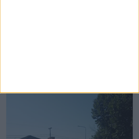
6 Αυγούστου 2026, 10:11 πμ
Ξεκινά η κατεδάφιση ετοιμόρροπων
κτιρίων σε Αγναντερό και Ριζοβούνι
ΚΑΡΔΙΤΣΑ