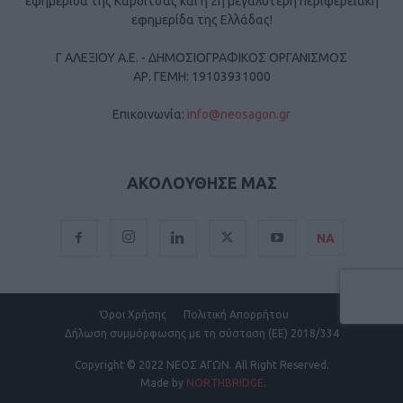
εφημερίδα της Καρδίτσας και η 2η μεγαλύτερη περιφερειακή
εφημερίδα της Ελλάδας!
Γ ΑΛΕΞΙΟΥ Α.Ε. - ΔΗΜΟΣΙΟΓΡΑΦΙΚΟΣ ΟΡΓΑΝΙΣΜΟΣ
ΑΡ. ΓΕΜΗ: 19103931000
Επικοινωνία:
info@neosagon.gr
ΑΚΟΛΟΥΘΗΣΕ ΜΑΣ
ΝΑ
Όροι Χρήσης
Πολιτική Απορρήτου
Δήλωση συμμόρφωσης με τη σύσταση (ΕΕ) 2018/334
Copyright
© 2022 ΝΕΟΣ ΑΓΩΝ.
All Right Reserved.
Made by
NORTHBRIDGE
.