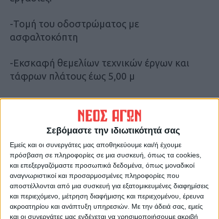
-Τομή του οδοστρώματος με
ασφαλτοκόπτη
-Εκσκαφή θεμελίων τεχνικών έργων και
τάφρων πλάτους έως 5,00 μ
-Προμήθεια και τοποθέτηση
τσιμεντοσωλήνων αποχέτευσης κλάσεως
αντοχής 120 κατά ΕΛΟΤ 1916 ονομαστικής
Σεβόμαστε την ιδιωτικότητά σας
διαμέτρου Φ 800 mm, Φ 500 mm και Φ 400
Εμείς και οι συνεργάτες μας αποθηκεύουμε και/ή έχουμε
mm πλήρως εγκυβωτισμένες σε σκυρόδεμα
πρόσβαση σε πληροφορίες σε μια συσκευή, όπως τα cookies,
και επεξεργαζόμαστε προσωπικά δεδομένα, όπως μοναδικοί
αναγνωριστικοί και προσαρμοσμένες πληροφορίες που
-Επιχώματα από κοκκώδη υλικά
αποστέλλονται από μια συσκευή για εξατομικευμένες διαφημίσεις
και περιεχόμενο, μέτρηση διαφήμισης και περιεχομένου, έρευνα
-Αντιστηρίξεις παρειών χάνδακος με
ακροατηρίου και ανάπτυξη υπηρεσιών.
Με την άδειά σας, εμείς
και οι συνεργάτες μας ενδέχεται να χρησιμοποιήσουμε ακριβή