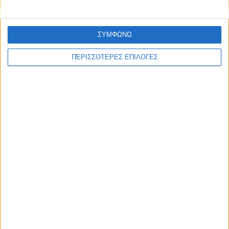
ΣΥΜΦΩΝΩ
ΠΕΡΙΣΣΟΤΕΡΕΣ ΕΠΙΛΟΓΕΣ
ΚΑΡΔΙΤΣΑ
Άρχισε η ιερακοθηρία στο Παυσίλυπο για
τα κορακοειδή (ΒΙΝΤΕΟ)