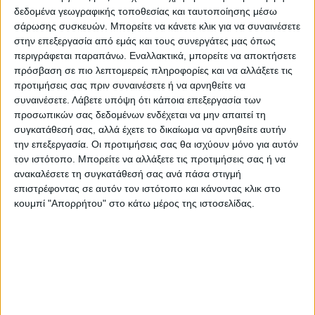
μεταλλικά πετάσματα όπου απαιτείται
δεδομένα γεωγραφικής τοποθεσίας και ταυτοποίησης μέσω
σάρωσης συσκευών. Μπορείτε να κάνετε κλικ για να συναινέσετε
-Κατασκευή τυποποιημένων φρεατίων
στην επεξεργασία από εμάς και τους συνεργάτες μας όπως
αποστράγγισης και αποχέτευσης ομβρίων
περιγράφεται παραπάνω. Εναλλακτικά, μπορείτε να αποκτήσετε
πρόσβαση σε πιο λεπτομερείς πληροφορίες και να αλλάξετε τις
προτιμήσεις σας πριν συναινέσετε ή να αρνηθείτε να
-Αποκατάσταση των τμημάτων που θα
συναινέσετε.
Λάβετε υπόψη ότι κάποια επεξεργασία των
κατασκευαστεί η αποχέτευση με
προσωπικών σας δεδομένων ενδέχεται να μην απαιτεί τη
συγκατάθεσή σας, αλλά έχετε το δικαίωμα να αρνηθείτε αυτήν
ασφαλτοτάπητα
την επεξεργασία. Οι προτιμήσεις σας θα ισχύουν μόνο για αυτόν
τον ιστότοπο. Μπορείτε να αλλάξετε τις προτιμήσεις σας ή να
-Ο προϋπολογισμός του έργου ανέρχεται
ανακαλέσετε τη συγκατάθεσή σας ανά πάσα στιγμή
(προ έκπτωσης) στα 550.000 ευρώ και
επιστρέφοντας σε αυτόν τον ιστότοπο και κάνοντας κλικ στο
κουμπί "Απορρήτου" στο κάτω μέρος της ιστοσελίδας.
χρηματοδοτείται από το πρόγραμμα
«ΑΝΤΩΝΗΣ ΤΡΙΤΣΗΣ».
Όπως σημείωσε ο πρόεδρος της ΔΕΥΑΣ κ.
Ιωάννης Κουτσομηλιάς, στο πλαίσιο του
έργου θα κατασκευαστούν σύγχρονες