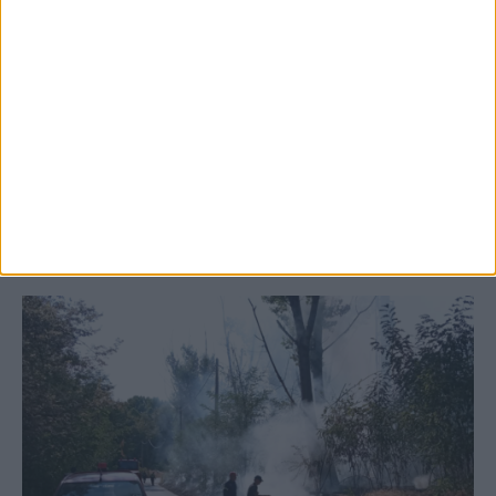
5 Αυγούστου 2026, 6:14 μμ
Παρανάλωμα του πυρός έγινε ΙΧ έξω από
το Μορφοβούνι, έσπευσε η Πυροσβεστική
(ΦΩΤΟ)
ΚΑΡΔΙΤΣΑ