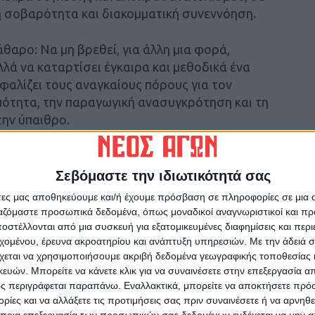
κή σοβαρότητα και διακομματική συνεννόηση.
άθαρο: Να μη βρεθεί, για άλλη μια φορά,
λά να καταρτίσει έγκαιρα και μεθοδικά ένα
σφαλίζει τους αναγκαίους πόρους για τον
μότητα, την παραγωγική ανασυγκρότηση και τη
την ύπαιθρο.
ύ χαρακτήρα της ΚΑΠ»
έλλες, αγροτικές οργανώσεις της ΕΕ –υπό την
Σεβόμαστε την ιδιωτικότητά σας
ήθηκαν για τις προτάσεις της Ευρωπαϊκής
άτες μας αποθηκεύουμε και/ή έχουμε πρόσβαση σε πληροφορίες σε μια
ολογισμό της Κοινής Αγροτικής Πολιτικής
ργαζόμαστε προσωπικά δεδομένα, όπως μοναδικοί αναγνωριστικοί και 
στέλλονται από μια συσκευή για εξατομικευμένες διαφημίσεις και περ
εχομένου, έρευνα ακροατηρίου και ανάπτυξη υπηρεσιών.
Με την άδειά σα
χεται να χρησιμοποιήσουμε ακριβή δεδομένα γεωγραφικής τοποθεσίας 
υση του κοινού χαρακτήρα της ΚΑΠ» και
ών. Μπορείτε να κάνετε κλικ για να συναινέσετε στην επεξεργασία απ
 πλήρως τις θέσεις του Ευρωπαϊκού
ς περιγράφεται παραπάνω. Εναλλακτικά, μπορείτε να αποκτήσετε πρό
προωθώντας μονομερώς μια «ριζική και
ίες και να αλλάξετε τις προτιμήσεις σας πριν συναινέσετε ή να αρνηθεί