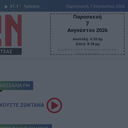
C
37.1
Τρίκαλα
Παρασκευή, 7 Αύγουστος 2026
Παρασκευή
7
Αυγούστου 2026
Ανατολή:
6:33 πμ
Δύση:
8:28 μμ
Δομετίου οσίου, Νικάνορος οσίου του
ΙΤΣΑΣ
θαυματουργού
ΘΕΣΣΑΛΙΑ FM
ΚΟΥΣΤΕ ΖΩΝΤΑΝΑ