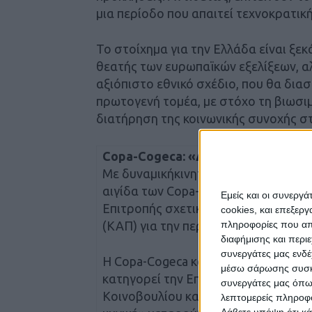
μια περίοδο που απαιτεί τεχνοκρατι
Το στοίχημα για την Ελλάδα είναι ξεκ
θεατής των ευρωπαϊκών εξελίξεων, αλ
αξιόπιστο εθνικό σχέδιο, που θα δια
πρωτογενή τομέα, με στόχο τη βιωσι
διατήρηση της κοινωνικής συνοχής σ
Copa-Cogeca: «Διάλυση του κοινο
Με δυναμικήκινητοποίηση στις Βρυξ
αιγίδα των Copa-Cogeca– διαμαρτυρ
Εμείς και οι συνεργ
Επιτροπής σχετικά με τον νέο προϋπ
cookies, και επεξε
(ΚΑΠ) για την περίοδο 2028-2034.
πληροφορίες που απο
διαφήμισης και περι
συνεργάτες μας ενδέ
Η Copa-Cogeca κάνει λόγο για «διάλ
μέσω σάρωσης συσκευ
κατηγορεί την Επιτροπή ότι αγνόησε
συνεργάτες μας όπω
Κοινοβουλίου και του Συμβουλίου, 
λεπτομερείς πληροφορ