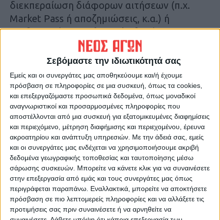
διεκπεραίωση διάφορων αιτήσεων (π.χ.
Market Pass ή αποζημιώσεις, κ.α.) ή
επεξεργασία φορολογικών θεμάτων.
Αναλυτικότερα στην εφημερίδα Νέος Αγών
Σεβόμαστε την ιδιωτικότητά σας
Εμείς και οι συνεργάτες μας αποθηκεύουμε και/ή έχουμε
Τελευταίες Ειδήσεις Σήμερα
πρόσβαση σε πληροφορίες σε μια συσκευή, όπως τα cookies,
και επεξεργαζόμαστε προσωπικά δεδομένα, όπως μοναδικοί
αναγνωριστικοί και προσαρμοσμένες πληροφορίες που
αποστέλλονται από μια συσκευή για εξατομικευμένες διαφημίσεις
Ακολούθησε την εφημερίδα ΝΕΟΣ
και περιεχόμενο, μέτρηση διαφήμισης και περιεχομένου, έρευνα
ΑΓΩΝ στο Google News!
ακροατηρίου και ανάπτυξη υπηρεσιών.
Με την άδειά σας, εμείς
Όλες οι εξελίξεις στην περιοχή της
και οι συνεργάτες μας ενδέχεται να χρησιμοποιήσουμε ακριβή
Καρδίτσας και ευρύτερα της Θεσσαλίας
δεδομένα γεωγραφικής τοποθεσίας και ταυτοποίησης μέσω
σάρωσης συσκευών. Μπορείτε να κάνετε κλικ για να συναινέσετε
στην επεξεργασία από εμάς και τους συνεργάτες μας όπως
περιγράφεται παραπάνω. Εναλλακτικά, μπορείτε να αποκτήσετε
ΠΡΟΗΓΟΥΜΕΝΟ ΑΡΘΡΟ
ΕΠΟΜΕΝΟ ΑΡΘΡΟ
πρόσβαση σε πιο λεπτομερείς πληροφορίες και να αλλάξετε τις
Η Καρδίτσα στο σκοτάδι, οι
Νέος εκπρόσωπος Τύπου της
προτιμήσεις σας πριν συναινέσετε ή να αρνηθείτε να
αρμόδιοι κοιτούν μόνο τους
ΝΔ ο Νίκος Ρωμανός
συναινέσετε.
Λάβετε υπόψη ότι κάποια επεξεργασία των