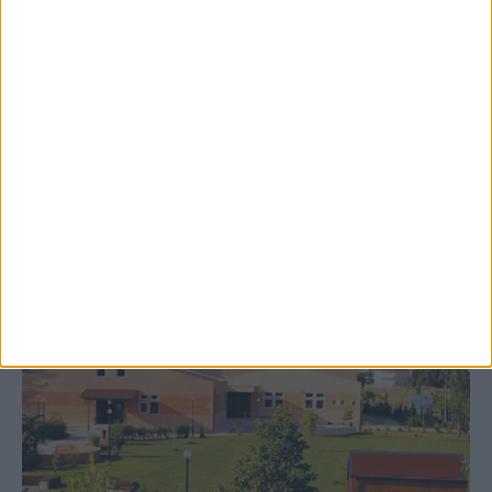
8 Αυγούστου 2026, 9:41 πμ
Δωρεά ακινήτου και μελέτης για τη
δημιουργία «Κειμηλιοαρχείου» στη
Ρεντίνα
ΚΑΡΔΙΤΣΑ