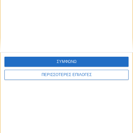
ΑΓΡΟΤΙΚΑ
Εκκινούν από σήμερα οι δηλώσεις ΟΣΔΕ-
το βάρος στην ποιότητά τους
ΣΥΜΦΩΝΩ
ΠΕΡΙΣΣΟΤΕΡΕΣ ΕΠΙΛΟΓΕΣ
ΘΕΣΣΑΛΙΑ FM