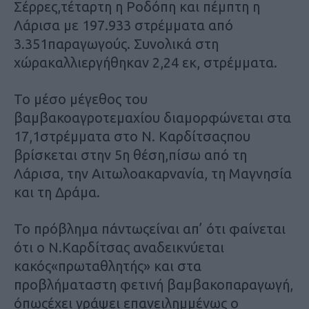
Σέρρες,τέταρτη η Ροδόπη και πέμπτη η
Λάρισα με 197.933 στρέμματα από
3.351παραγωγούς. Συνολικά στη
χώρακαλλιεργήθηκαν 2,24 εκ, στρέμματα.
Το μέσο μέγεθος του
βαμβακοαγροτεμαχίου διαμορφώνεται στα
17,1στρέμματα στο Ν. Καρδίτσαςπου
βρίσκεται στην 5η θέση,πίσω από τη
Λάρισα, την Αιτωλοακαρνανία, τη Μαγνησία
και τη Δράμα.
Το πρόβλημα πάντωςείναι απ’ ότι φαίνεται
ότι ο Ν.Καρδίτσας αναδεικνύεται
κακός«πρωταθλητής» και στα
προβλήματαστη φετινή βαμβακοπαραγωγή,
όπωςέχει γράψει επανειλημμένως ο