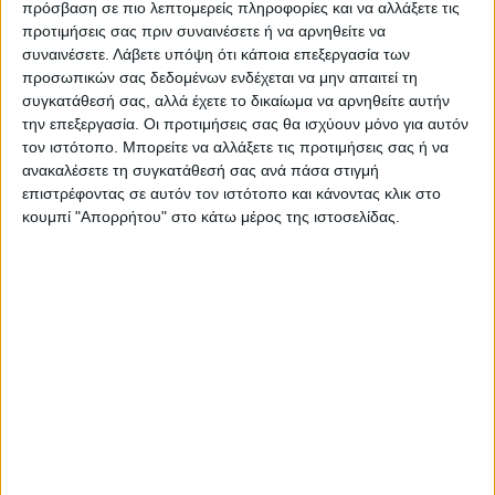
πρόσβαση σε πιο λεπτομερείς πληροφορίες και να αλλάξετε τις
Καρδίτσας και ευρύτερα της Θεσσαλίας
προτιμήσεις σας πριν συναινέσετε ή να αρνηθείτε να
συναινέσετε.
Λάβετε υπόψη ότι κάποια επεξεργασία των
προσωπικών σας δεδομένων ενδέχεται να μην απαιτεί τη
ΠΡΟΗΓΟΥΜΕΝΟ ΑΡΘΡΟ
ΕΠΟΜΕΝΟ ΑΡΘΡΟ
συγκατάθεσή σας, αλλά έχετε το δικαίωμα να αρνηθείτε αυτήν
Μεγάλες περιπέτειες για τη
Η αισιόδοξη εικόνα κάθε νέα
την επεξεργασία. Οι προτιμήσεις σας θα ισχύουν μόνο για αυτόν
νέα καλλιεργητική περίοδο
σεζόν στις αίθουσες
τον ιστότοπο. Μπορείτε να αλλάξετε τις προτιμήσεις σας ή να
και συνέπειες στην τοπική
εκπαίδευσης
ανακαλέσετε τη συγκατάθεσή σας ανά πάσα στιγμή
οικονομία
επιστρέφοντας σε αυτόν τον ιστότοπο και κάνοντας κλικ στο
κουμπί "Απορρήτου" στο κάτω μέρος της ιστοσελίδας.
ΝΕΟΣ ΑΓΩΝ
https://neosagon.gr
Η Αρχαιότερη Καθημερινή Πρωινή Εφημερίδα της Καρδίτσας