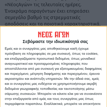
«ΝέοςΑγών» τις τελευταίες ημέρες.
Ένακράμα παραγόντων έχει επηρεάσει
σεμεγάλο βαθμό τις στρεμματικές
αποδόσεις και τα ποιοτικά χαρακτηριστικά,
με πλήθος αγροτών να βλέπουνότι η χρονιά
κλείνει με ζημιά (μικρή ήμεγάλη), ζητώντας
Σεβόμαστε την ιδιωτικότητά σας
στήριξη για τηναπώλεια του εισοδήματος
Εμείς και οι συνεργάτες μας αποθηκεύουμε και/ή έχουμε
που έχουνανάγκη.
πρόσβαση σε πληροφορίες σε μια συσκευή, όπως τα cookies,
και επεξεργαζόμαστε προσωπικά δεδομένα, όπως μοναδικοί
Κ.Π
αναγνωριστικοί και προσαρμοσμένες πληροφορίες που
αποστέλλονται από μια συσκευή για εξατομικευμένες διαφημίσεις
και περιεχόμενο, μέτρηση διαφήμισης και περιεχομένου, έρευνα
Τελευταίες Ειδήσεις Σήμερα
ακροατηρίου και ανάπτυξη υπηρεσιών.
Με την άδειά σας, εμείς
και οι συνεργάτες μας ενδέχεται να χρησιμοποιήσουμε ακριβή
δεδομένα γεωγραφικής τοποθεσίας και ταυτοποίησης μέσω
Ακολούθησε την εφημερίδα ΝΕΟΣ
σάρωσης συσκευών. Μπορείτε να κάνετε κλικ για να συναινέσετε
ΑΓΩΝ στο Google News!
στην επεξεργασία από εμάς και τους συνεργάτες μας όπως
περιγράφεται παραπάνω. Εναλλακτικά, μπορείτε να αποκτήσετε
Όλες οι εξελίξεις στην περιοχή της