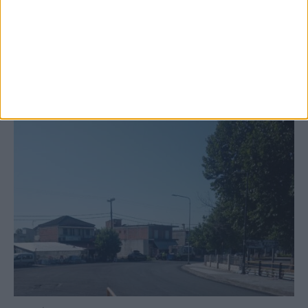
κτιρίων σε Αγναντερό και Ριζοβούνι
ΚΑΡΔΙΤΣΑ