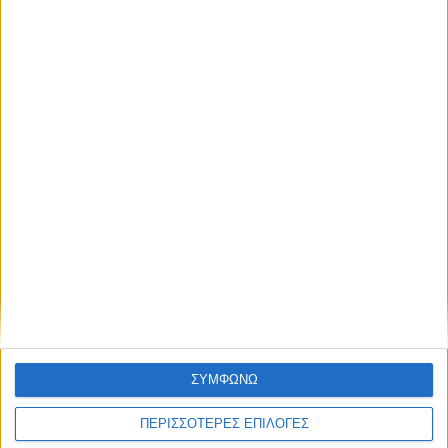
ΘΕΣΣΑΛΙΑ
776 κρατούμενοι σε εγκαταστάσεις
χωρητικότητας 600 ατόμων στις φυλακές
Τρικάλων
ΘΕΣΣΑΛΙΑ FM
ΣΥΜΦΩΝΩ
ΑΚΟΥΣΤΕ ΖΩΝΤΑΝΑ
ΠΕΡΙΣΣΟΤΕΡΕΣ ΕΠΙΛΟΓΕΣ