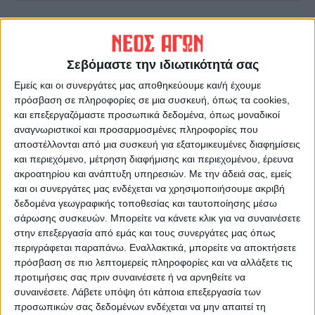
ΠΡΟΗΓΟΥΜΕΝΟ ΑΡΘΡΟ
ΕΠΟΜΕΝΟ ΑΡΘΡΟ
173 επιχειρήσεις άνοιξαν, 63
Στο 57,3% η υλοποίηση του
έκλεισαν στο Ν. Καρδίτσας
LEADER στη Θεσσαλία
Σεβόμαστε την ιδιωτικότητά σας
Εμείς και οι συνεργάτες μας αποθηκεύουμε και/ή έχουμε
πρόσβαση σε πληροφορίες σε μια συσκευή, όπως τα cookies,
και επεξεργαζόμαστε προσωπικά δεδομένα, όπως μοναδικοί
αναγνωριστικοί και προσαρμοσμένες πληροφορίες που
αποστέλλονται από μια συσκευή για εξατομικευμένες διαφημίσεις
και περιεχόμενο, μέτρηση διαφήμισης και περιεχομένου, έρευνα
ακροατηρίου και ανάπτυξη υπηρεσιών.
Με την άδειά σας, εμείς
και οι συνεργάτες μας ενδέχεται να χρησιμοποιήσουμε ακριβή
ΝΕΟΣ ΑΓΩΝ
δεδομένα γεωγραφικής τοποθεσίας και ταυτοποίησης μέσω
σάρωσης συσκευών. Μπορείτε να κάνετε κλικ για να συναινέσετε
https://neosagon.gr
στην επεξεργασία από εμάς και τους συνεργάτες μας όπως
Η Αρχαιότερη Καθημερινή Πρωινή Εφημερίδα της Καρδίτσας
περιγράφεται παραπάνω. Εναλλακτικά, μπορείτε να αποκτήσετε
πρόσβαση σε πιο λεπτομερείς πληροφορίες και να αλλάξετε τις
προτιμήσεις σας πριν συναινέσετε ή να αρνηθείτε να
συναινέσετε.
Λάβετε υπόψη ότι κάποια επεξεργασία των
προσωπικών σας δεδομένων ενδέχεται να μην απαιτεί τη