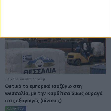
7 Αυγούστου 2026, 10:52 πμ
Θετικό το εμπορικό ισοζύγιο στη
Θεσσαλία, με την Καρδίτσα όμως ουραγό
στις εξαγωγές (πίνακες)
ΚΑΡΔΙΤΣΑ