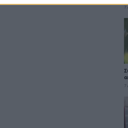
7
Σ
α
7