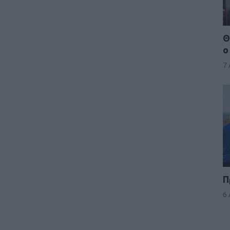
Θ
ο
7
Π
6