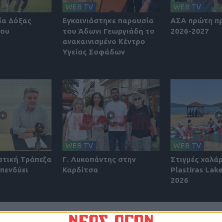
WEB TV
WEB TV
ία Δόξας
Εγκαινιάστηκε παρουσία
ΑΣΑ πρώτη π
ίου
του Άδωνι Γεωργιάδη το
2026-2027
ανακαινισμένο Κέντρο
Υγείας Σοφάδων
WEB TV
WEB TV
στική Τράπεζα
Γ. Λυκοπάντης στην
Στιγμές χαλά
πενδύει
Καρδίτσα
Plastiras Lake
2026