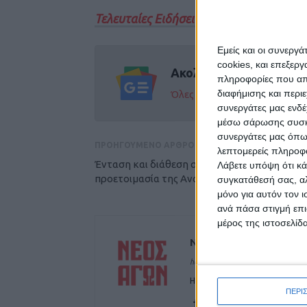
Τελευταίες Ειδήσεις Σήμερα
Εμείς και οι συνεργ
cookies, και επεξε
Ακολούθησε την εφημε
πληροφορίες που απο
διαφήμισης και περι
Όλες οι εξελίξεις στην περι
συνεργάτες μας ενδέ
μέσω σάρωσης συσκευ
συνεργάτες μας όπω
ΠΡΟΗΓΟΥΜΕΝΟ ΑΡΘΡΟ
λεπτομερείς πληροφορ
Ένταση και διάθεση στα ύψη στην
Λάβετε υπόψη ότι κά
προετοιμασία της Αναγέννησης στη Νάουσα
συγκατάθεσή σας, αλ
μόνο για αυτόν τον 
ανά πάσα στιγμή επι
μέρος της ιστοσελίδα
ΝΕΟΣ ΑΓΩΝ
https://neosagon.gr
Η Αρχαιότερη Καθημερινή Πρω
ΠΕΡΙ