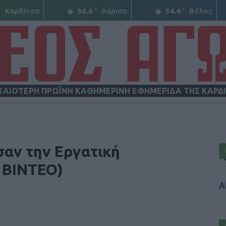
C
C
C
Καρδίτσα
36.6
Λάρισα
34.4
Βόλος
ΧΑΙΟΤΕΡΗ ΠΡΩΪΝΗ ΚΑΘΗΜΕΡΙΝΗ ΕΦΗΜΕΡΙΔΑ ΤΗΣ ΚΑΡΔ
ΝΕΟΣ
σαν την Εργατική
 ΒΙΝΤΕΟ)
Α
ΑΓΩΝ