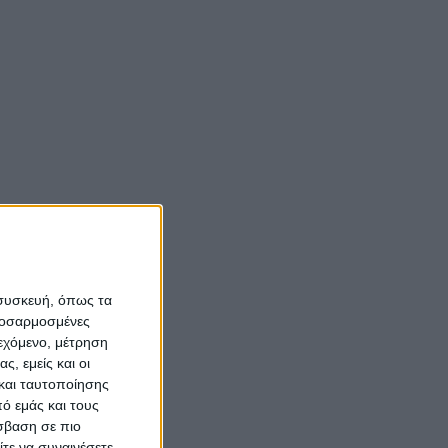
 συσκευή, όπως τα
προσαρμοσμένες
ιεχόμενο, μέτρηση
ς, εμείς και οι
και ταυτοποίησης
ό εμάς και τους
σβαση σε πιο
τε να συναινέσετε.