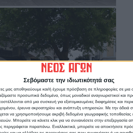
Σεβόμαστε την ιδιωτικότητά σας
άτες μας αποθηκεύουμε και/ή έχουμε πρόσβαση σε πληροφορίες σε μια
ργαζόμαστε προσωπικά δεδομένα, όπως μοναδικοί αναγνωριστικοί και 
στέλλονται από μια συσκευή για εξατομικευμένες διαφημίσεις και περ
εχομένου, έρευνα ακροατηρίου και ανάπτυξη υπηρεσιών.
Με την άδειά σα
χεται να χρησιμοποιήσουμε ακριβή δεδομένα γεωγραφικής τοποθεσίας 
ών. Μπορείτε να κάνετε κλικ για να συναινέσετε στην επεξεργασία απ
ς περιγράφεται παραπάνω. Εναλλακτικά, μπορείτε να αποκτήσετε πρό
ίες και να αλλάξετε τις προτιμήσεις σας πριν συναινέσετε ή να αρνηθεί