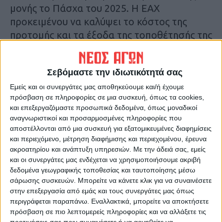
μονής το Πάσχα του 2025. Η ΕΑΧ
προκειμένου να καλύψει το κόστος της
προτομής και τα έξοδα της τοποθέτησής της
αναζητά ήδη χορηγούς και δωρητές.
Σεβόμαστε την ιδιωτικότητά σας
Αναλυτικότερα στην εφημερίδα Νέος Αγών
Εμείς και οι συνεργάτες μας αποθηκεύουμε και/ή έχουμε
πρόσβαση σε πληροφορίες σε μια συσκευή, όπως τα cookies,
Τελευταίες Ειδήσεις Σήμερα
και επεξεργαζόμαστε προσωπικά δεδομένα, όπως μοναδικοί
αναγνωριστικοί και προσαρμοσμένες πληροφορίες που
αποστέλλονται από μια συσκευή για εξατομικευμένες διαφημίσεις
Ακολούθησε την εφημερίδα ΝΕΟΣ
και περιεχόμενο, μέτρηση διαφήμισης και περιεχομένου, έρευνα
ΑΓΩΝ στο Google News!
ακροατηρίου και ανάπτυξη υπηρεσιών.
Με την άδειά σας, εμείς
και οι συνεργάτες μας ενδέχεται να χρησιμοποιήσουμε ακριβή
Όλες οι εξελίξεις στην περιοχή της
δεδομένα γεωγραφικής τοποθεσίας και ταυτοποίησης μέσω
Καρδίτσας και ευρύτερα της Θεσσαλίας
σάρωσης συσκευών. Μπορείτε να κάνετε κλικ για να συναινέσετε
στην επεξεργασία από εμάς και τους συνεργάτες μας όπως
περιγράφεται παραπάνω. Εναλλακτικά, μπορείτε να αποκτήσετε
ΠΡΟΗΓΟΥΜΕΝΟ ΑΡΘΡΟ
ΕΠΟΜΕΝΟ ΑΡΘΡΟ
πρόσβαση σε πιο λεπτομερείς πληροφορίες και να αλλάξετε τις
Αγροτοκτηνοτροφική
Συγχαρητήριo μήνυμα Κυρ.