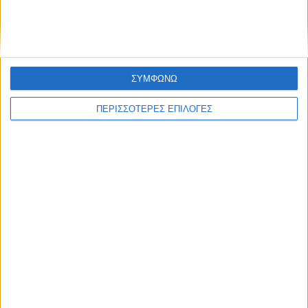
Οι Φαναριώτες Μάστοροι της Πέτρας και
η ζωή στα Κομπελιώτικα Ντάμια
ΣΥΜΦΩΝΩ
ΠΕΡΙΣΣΟΤΕΡΕΣ ΕΠΙΛΟΓΕΣ
ΘΕΣΣΑΛΙΑ FM
ΑΚΟΥΣΤΕ ΖΩΝΤΑΝΑ
ΕΠΙΚΕΦΑΛΗΣ ΕΙΔΗΣΕΙΣ