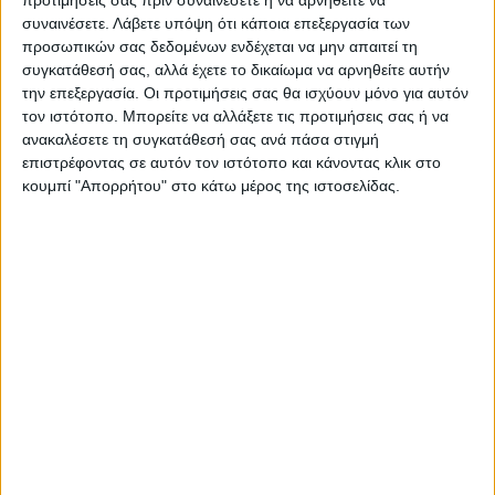
προτιμήσεις σας πριν συναινέσετε ή να αρνηθείτε να
σύσκεψη στον Παλαμά από
Μητσοτάκη σε Ντ. Τραμπ:
συναινέσετε.
Λάβετε υπόψη ότι κάποια επεξεργασία των
την ΕΟΑΣΚ, στο επίκεντρο η
«Προσβλέπουμε στην
προσωπικών σας δεδομένων ενδέχεται να μην απαιτεί τη
αναπλήρωση του
περαιτέρω εμβάθυνση της
συγκατάθεσή σας, αλλά έχετε το δικαίωμα να αρνηθείτε αυτήν
εισοδήματος (φωτο & βίντεο)
στρατηγικής εταιρικής μας
την επεξεργασία. Οι προτιμήσεις σας θα ισχύουν μόνο για αυτόν
σχέσης»
τον ιστότοπο. Μπορείτε να αλλάξετε τις προτιμήσεις σας ή να
ανακαλέσετε τη συγκατάθεσή σας ανά πάσα στιγμή
επιστρέφοντας σε αυτόν τον ιστότοπο και κάνοντας κλικ στο
κουμπί "Απορρήτου" στο κάτω μέρος της ιστοσελίδας.
ΝΕΟΣ ΑΓΩΝ
https://neosagon.gr
Η Αρχαιότερη Καθημερινή Πρωινή Εφημερίδα της Καρδίτσας