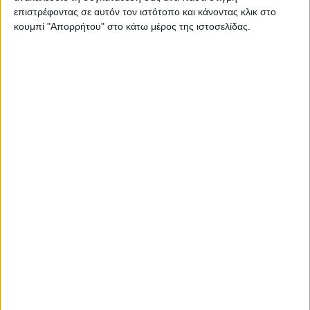
επιστρέφοντας σε αυτόν τον ιστότοπο και κάνοντας κλικ στο
ΘεσσαλιώτιδοςΚυρού Κυρίλλου ο οποίοςως
κουμπί "Απορρήτου" στο κάτω μέρος της ιστοσελίδας.
γνωστόν κατάγονταναπό την Πελοπόννησο
καιήταν μέλος του ΣυλλόγουΠελοποννησίων
ΝομούΚαρδίτσας. Μάλιστα για τολόγο αυτό
επελέγη οχώρος που θα τοποθετηθείη
προτομή να είναι κοντάστον Μητροπολιτικό
Ναό.