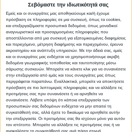
Σεβόμαστε την ιδιωτικότητά σας
Εμείς και οι συνεργάτες μας αποθηκεύουμε και/ή έχουμε
πρόσβαση σε πληροφορίες σε μια συσκευή, όπως τα cookies,
και επεξεργαζόμαστε προσωπικά δεδομένα, όπως μοναδικοί
Το κόστος θα ανέλθει στα 13.000 ευρώ
αναγνωριστικοί και προσαρμοσμένες πληροφορίες που
(χωρίς ΦΠΑ) και θα καλυφθεί με την
αποστέλλονται από μια συσκευή για εξατομικευμένες διαφημίσεις
οικονομική υποστήριξη φορέων, όπως η
και περιεχόμενο, μέτρηση διαφήμισης και περιεχομένου, έρευνα
ακροατηρίου και ανάπτυξη υπηρεσιών.
Με την άδειά σας, εμείς
περιφέρειαΘεσσαλίας που θα διαθέσειγια
και οι συνεργάτες μας ενδέχεται να χρησιμοποιήσουμε ακριβή
το σκοπό αυτό 1240 ευρώ αλλά και ιδιώτες
δεδομένα γεωγραφικής τοποθεσίας και ταυτοποίησης μέσω
χορηγούς.
σάρωσης συσκευών. Μπορείτε να κάνετε κλικ για να συναινέσετε
στην επεξεργασία από εμάς και τους συνεργάτες μας όπως
περιγράφεται παραπάνω. Εναλλακτικά, μπορείτε να αποκτήσετε
Επιθυμία του Κύριλλου
πρόσβαση σε πιο λεπτομερείς πληροφορίες και να αλλάξετε τις
προτιμήσεις σας πριν συναινέσετε ή να αρνηθείτε να
Αξίζει να αναφερθεί ότι η κατασκευή
συναινέσετε.
Λάβετε υπόψη ότι κάποια επεξεργασία των
προσωπικών σας δεδομένων ενδέχεται να μην απαιτεί τη
προτομής τουΘεόδωρου Κολοκοτρώνηκαι η
συγκατάθεσή σας, αλλά έχετε το δικαίωμα να αρνηθείτε αυτήν
τοποθέτησή της σεκεντρικό σημείο της
την επεξεργασία. Οι προτιμήσεις σας θα ισχύουν μόνο για αυτόν
Καρδίτσας αποτελούσε επιθυμίατου
τον ιστότοπο. Μπορείτε να αλλάξετε τις προτιμήσεις σας ή να
αείμνηστου Μητροπολίτη πρώην
ανακαλέσετε τη συγκατάθεσή σας ανά πάσα στιγμή