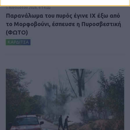
5 Αυγούστου 2026, 6:14 μμ
Παρανάλωμα του πυρός έγινε ΙΧ έξω από
το Μορφοβούνι, έσπευσε η Πυροσβεστική
(ΦΩΤΟ)
ΚΑΡΔΙΤΣΑ