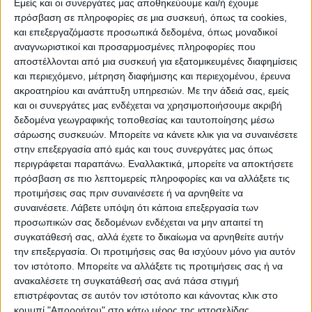
Εμείς και οι συνεργάτες μας αποθηκεύουμε και/ή έχουμε
εμφανιζόταν σε μαγαζιά. Μάλιστα αύριο
πρόσβαση σε πληροφορίες σε μια συσκευή, όπως τα cookies,
Σάββατο θα εμφανιζόταν σε ελληνική
και επεξεργαζόμαστε προσωπικά δεδομένα, όπως μοναδικοί
αναγνωριστικοί και προσαρμοσμένες πληροφορίες που
βραδιά στην πόλη Πφόρτσχαϊμ.
αποστέλλονται από μια συσκευή για εξατομικευμένες διαφημίσεις
και περιεχόμενο, μέτρηση διαφήμισης και περιεχομένου, έρευνα
Πώς έγινε το δυστύχημα
ακροατηρίου και ανάπτυξη υπηρεσιών.
Με την άδειά σας, εμείς
και οι συνεργάτες μας ενδέχεται να χρησιμοποιήσουμε ακριβή
δεδομένα γεωγραφικής τοποθεσίας και ταυτοποίησης μέσω
Σύμφωνα με πληροφορίες που συνέλεξε ο
σάρωσης συσκευών. Μπορείτε να κάνετε κλικ για να συναινέσετε
«
Νέος Αγών
» από μέσα ενημέρωσης της
στην επεξεργασία από εμάς και τους συνεργάτες μας όπως
περιοχής, το μεσημέρι της Δευτέρας ο
περιγράφεται παραπάνω. Εναλλακτικά, μπορείτε να αποκτήσετε
πρόσβαση σε πιο λεπτομερείς πληροφορίες και να αλλάξετε τις
Μέγας Πυργιώτης κινούνταν με το
προτιμήσεις σας πριν συναινέσετε ή να αρνηθείτε να
αυτοκίνητό του πάνω στον
συναινέσετε.
Λάβετε υπόψη ότι κάποια επεξεργασία των
αυτοκινητόδρομο Α6. Ένας 78χρονος όμως
προσωπικών σας δεδομένων ενδέχεται να μην απαιτεί τη
συγκατάθεσή σας, αλλά έχετε το δικαίωμα να αρνηθείτε αυτήν
μπήκε ανάποδα με το αυτοκίνητό του στον
την επεξεργασία. Οι προτιμήσεις σας θα ισχύουν μόνο για αυτόν
αυτοκινητόδρομο με αποτέλεσμα να
τον ιστότοπο. Μπορείτε να αλλάξετε τις προτιμήσεις σας ή να
συγκρουστεί με το αυτοκίνητο που
ανακαλέσετε τη συγκατάθεσή σας ανά πάσα στιγμή
οδηγούσε ο άτυχος 45χρονος.
επιστρέφοντας σε αυτόν τον ιστότοπο και κάνοντας κλικ στο
κουμπί "Απορρήτου" στο κάτω μέρος της ιστοσελίδας.