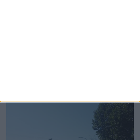
6 Αυγούστου 2026, 10:11 πμ
Ξεκινά η κατεδάφιση ετοιμόρροπων
κτιρίων σε Αγναντερό και Ριζοβούνι
ΚΑΡΔΙΤΣΑ