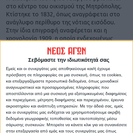
στο κέντρο του οικισμού της Μητρόπολης.
Κτίστηκε το 1832, όπως αναγράφεται στο
ανάγλυφο περίθυρο της νότιας εισόδου.
Στην ίδια επιγραφή αναφέρεται και η
χρονολογία 1909, η οποία ενδεχομένως
μαρτυρεί την έναρξη επέκτασης της
εκκλησίας προς τα δυτικά.
Σεβόμαστε την ιδιωτικότητά σας
Εμείς και οι συνεργάτες μας αποθηκεύουμε και/ή έχουμε
Στο θύρωμα της δυτικής εισόδου
πρόσβαση σε πληροφορίες σε μια συσκευή, όπως τα cookies,
αναγράφεται η ημερομηνία ΜΑΡΤ-28-1910
και επεξεργαζόμαστε προσωπικά δεδομένα, όπως μοναδικοί
που προσδιορίζει το τέλος των εργασιών
αναγνωριστικοί και προσαρμοσμένες πληροφορίες που
της προσθήκης. Ο ναός είναι κτισμένος σε
αποστέλλονται από μια συσκευή για εξατομικευμένες διαφημίσεις
και περιεχόμενο, μέτρηση διαφήμισης και περιεχομένου, έρευνα
χώρο αρχαίου ιερού. Η εκκλησία ήταν
ακροατηρίου και ανάπτυξη υπηρεσιών.
Με την άδειά σας, εμείς
εγκαταλελειμμένη από τη δεκαετία του ’70,
και οι συνεργάτες μας ενδέχεται να χρησιμοποιήσουμε ακριβή
όταν κτίστηκε δίπλα ο καινούριος ναός του
δεδομένα γεωγραφικής τοποθεσίας και ταυτοποίησης μέσω
σάρωσης συσκευών. Μπορείτε να κάνετε κλικ για να συναινέσετε
Αγίου Γεωργίου και αποκαθίσταται με το
στην επεξεργασία από εμάς και τους συνεργάτες μας όπως