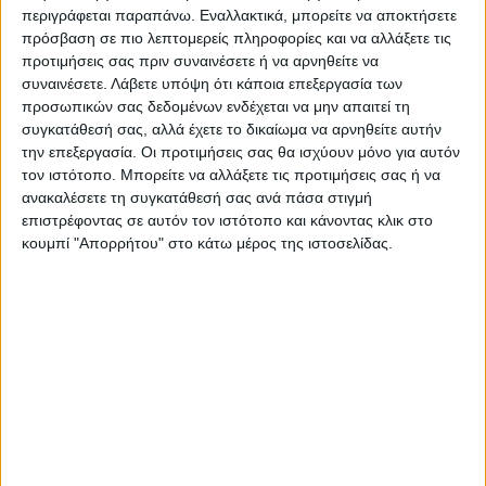
προαναφερθέν έργο.
περιγράφεται παραπάνω. Εναλλακτικά, μπορείτε να αποκτήσετε
πρόσβαση σε πιο λεπτομερείς πληροφορίες και να αλλάξετε τις
Τελευταίες Ειδήσεις Σήμερα
προτιμήσεις σας πριν συναινέσετε ή να αρνηθείτε να
συναινέσετε.
Λάβετε υπόψη ότι κάποια επεξεργασία των
προσωπικών σας δεδομένων ενδέχεται να μην απαιτεί τη
συγκατάθεσή σας, αλλά έχετε το δικαίωμα να αρνηθείτε αυτήν
Ακολούθησε την εφημερίδα ΝΕΟΣ
την επεξεργασία. Οι προτιμήσεις σας θα ισχύουν μόνο για αυτόν
ΑΓΩΝ στο Google News!
τον ιστότοπο. Μπορείτε να αλλάξετε τις προτιμήσεις σας ή να
ανακαλέσετε τη συγκατάθεσή σας ανά πάσα στιγμή
Όλες οι εξελίξεις στην περιοχή της
επιστρέφοντας σε αυτόν τον ιστότοπο και κάνοντας κλικ στο
Καρδίτσας και ευρύτερα της Θεσσαλίας
κουμπί "Απορρήτου" στο κάτω μέρος της ιστοσελίδας.
ΠΡΟΗΓΟΥΜΕΝΟ ΑΡΘΡΟ
ΕΠΟΜΕΝΟ ΑΡΘΡΟ
H Καρδίτσα μέσω της «Νέας
Αντίστροφη μέτρηση για τη
Ένωσης» και της ΕΣΕΚ
18η Εμποροβιοτεχνική
πρωτοστατεί στην
Έκθεση Καρδίτσας (ΦΩΤΟ)
αξιοποίηση αγροτικών
υπολειμμάτων