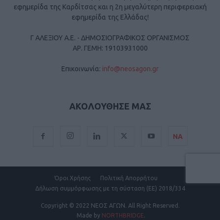
εφημερίδα της Καρδίτσας και η 2η μεγαλύτερη περιφερειακή
εφημερίδα της Ελλάδας!
Γ ΑΛΕΞΙΟΥ Α.Ε. - ΔΗΜΟΣΙΟΓΡΑΦΙΚΟΣ ΟΡΓΑΝΙΣΜΟΣ
ΑΡ. ΓΕΜΗ: 19103931000
Επικοινωνία:
info@neosagon.gr
ΑΚΟΛΟΥΘΗΣΕ ΜΑΣ
ΝΑ
Όροι Χρήσης
Πολιτική Απορρήτου
Δήλωση συμμόρφωσης με τη σύσταση (ΕΕ) 2018/334
Copyright
© 2022 ΝΕΟΣ ΑΓΩΝ.
All Right Reserved.
Made by
NORTHBRIDGE
.