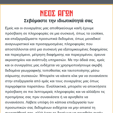
Τα εισοδηματικά όρια έχουν αυξηθεί,
δήλωσε η κα Ζαχαράκη σημειώνοντας ότι
Σεβόμαστε την ιδιωτικότητά σας
«για μια οικογένεια με δύο παιδιά, το όριο
Εμείς και οι συνεργάτες μας αποθηκεύουμε και/ή έχουμε
είναι 28.000 ευρώ για το ζευγάρι και 4.000
πρόσβαση σε πληροφορίες σε μια συσκευή, όπως τα cookies,
ευρώ ανά παιδί. Στις μονογονεϊκές
και επεξεργαζόμαστε προσωπικά δεδομένα, όπως μοναδικοί
οικογένειες, το εισοδηματικό όριο φτάνει
αναγνωριστικοί και προσαρμοσμένες πληροφορίες που
τις 31.000 ευρώ, με επιπλέον 5.000 ευρώ ανά
αποστέλλονται από μια συσκευή για εξατομικευμένες διαφημίσεις
και περιεχόμενο, μέτρηση διαφήμισης και περιεχομένου, έρευνα
παιδί».
ακροατηρίου και ανάπτυξη υπηρεσιών.
Με την άδειά σας, εμείς
και οι συνεργάτες μας ενδέχεται να χρησιμοποιήσουμε ακριβή
Το πρόγραμμα στοχεύει να προσφέρει
δεδομένα γεωγραφικής τοποθεσίας και ταυτοποίησης μέσω
σάρωσης συσκευών. Μπορείτε να κάνετε κλικ για να συναινέσετε
κατοικία σε περίπου 20.000 δικαιούχους
στην επεξεργασία από εμάς και τους συνεργάτες μας όπως
μέχρι το τέλος του 2026. «Μέχρι στιγμής,
περιγράφεται παραπάνω. Εναλλακτικά, μπορείτε να αποκτήσετε
έχουν εκταμιευθεί δάνεια για 7.800
πρόσβαση σε πιο λεπτομερείς πληροφορίες και να αλλάξετε τις
δικαιούχους, ενώ υπολογίζεται ότι θα
προτιμήσεις σας πριν συναινέσετε ή να αρνηθείτε να
συναινέσετε.
Λάβετε υπόψη ότι κάποια επεξεργασία των
φτάσουμε τους 30.000 νέους ιδιοκτήτες»,
προσωπικών σας δεδομένων ενδέχεται να μην απαιτεί τη
δήλωσε.
συγκατάθεσή σας, αλλά έχετε το δικαίωμα να αρνηθείτε αυτήν