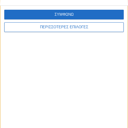
ΣΥΜΦΩΝΩ
ΠΕΡΙΣΣΟΤΕΡΕΣ ΕΠΙΛΟΓΕΣ
ΕΛΛΑΔΑ
Στα 65 τα κρούσματα του Ιού Δυτικού
Νείλου στην Ελλάδα