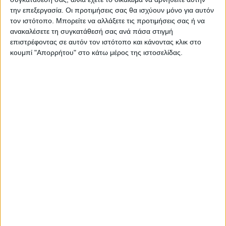
την επεξεργασία. Οι προτιμήσεις σας θα ισχύουν μόνο για αυτόν
Η υπουργός μιλώντας στους
τον ιστότοπο. Μπορείτε να αλλάξετε τις προτιμήσεις σας ή να
ανακαλέσετε τη συγκατάθεσή σας ανά πάσα στιγμή
δημοσιογράφους της εκπομπής
επιστρέφοντας σε αυτόν τον ιστότοπο και κάνοντας κλικ στο
«Συνδέσεις», Κώστα Παπαχλιμίντζο και
κουμπί "Απορρήτου" στο κάτω μέρος της ιστοσελίδας.
Κατερίνα Δούκα ανέφερε ότι εξετάζεται και
η χρηματοδότηση για την ανακαίνιση
κατοικιών, διευρύνοντας τις επιλογές για
τους πολίτες. Επιπλέον, υποσχέθηκε
σημαντικές ειδήσεις που θα αφορούν τις
νέες μητέρες και τους νέους πατέρες,
προσθέτοντας ότι θα ανακοινωθούν
σύντομα.
Το πρόγραμμα
«Σπίτι μου»
θεωρείται μια
από τις μεγαλύτερες παρεμβάσεις της
τελευταίας δεκαετίας στον τομέα της